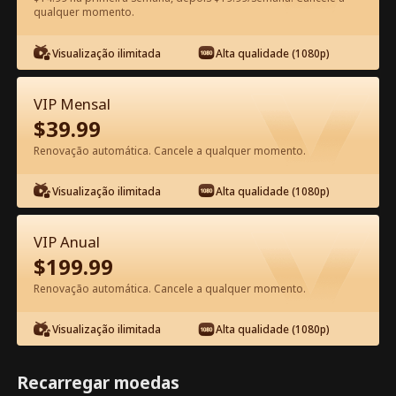
qualquer momento.
Assista Grátis no App
Visualização ilimitada
Alta qualidade (1080p)
VIP Mensal
$
39.99
Renovação automática. Cancele a qualquer momento.
Visualização ilimitada
Alta qualidade (1080p)
Episódio 95 - Senhora, o General
Apercebeu-se do seu Erro! Filme
VIP Anual
completo
$
199.99
1-50
51-99
Todos os episódios
Renovação automática. Cancele a qualquer momento.
94
95
96
97
98
99
Visualização ilimitada
Alta qualidade (1080p)
Recarregar moedas