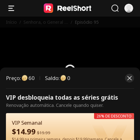
Início
/
Senhora, o General A
/
Episódio 95
percebeu-se do seu
Erro!
Preço
:
60
Saldo
:
0
VIP desbloqueia todas as séries grátis
Este episódio é pago. Desbloqueie
Renovação automática. Cancele quando quiser.
para assistir.
26% DE DESCONTO
VIP Semanal
$
14.99
60
Desbloquear agora
$
19.99
$14.99 na primeira semana, depois $19.99/semana. Cancele a