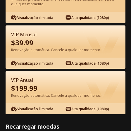
qualquer momento.
Assista Grátis no App
Visualização ilimitada
Alta qualidade (1080p)
VIP Mensal
$
39.99
Renovação automática. Cancele a qualquer momento.
Visualização ilimitada
Alta qualidade (1080p)
Episódio 97 - Senhora, o General
VIP Anual
Apercebeu-se do seu Erro! Filme
$
199.99
completo
Renovação automática. Cancele a qualquer momento.
1-50
51-99
Todos os episódios
Visualização ilimitada
Alta qualidade (1080p)
94
95
96
97
98
99
Recarregar moedas