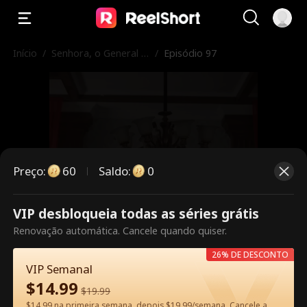
Início
/
Senhora, o General A
/
Episódio 97
percebeu-se do seu
Erro!
Preço
:
60
Saldo
:
0
VIP desbloqueia todas as séries grátis
Este episódio é pago. Desbloqueie
Renovação automática. Cancele quando quiser.
para assistir.
26% DE DESCONTO
VIP Semanal
$
14.99
$
19.99
60
Desbloquear agora
$14.99 na primeira semana, depois $19.99/semana. Cancele a