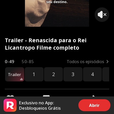
seu destino.
Trailer - Renascida para o Rei
Licantropo Filme completo
0-49
50-85
Todos os episódios
1
2
3
4
5
Trailer
Exclusivo no App:
Abrir
Desbloqueios Grátis
2.3k
30.7k
Compartilhar