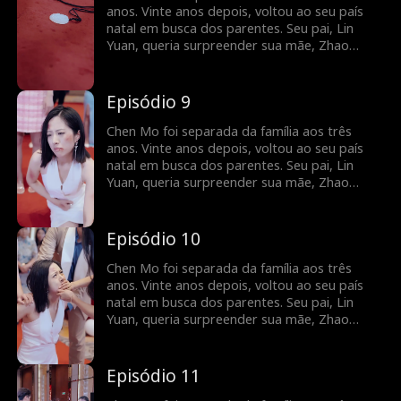
maltratou Chen Mo na festa de aniversário
anos. Vinte anos depois, voltou ao seu país
preparada. Só no final Zhao Huiru percebeu
natal em busca dos parentes. Seu pai, Lin
que havia injustiçado sua própria filha
Yuan, queria surpreender sua mãe, Zhao
biológica e sentiu um profundo
Huiru, e planejou um reencontro após vinte
arrependimento.
anos de separação na festa de aniversário de
Zhao Huiru. No entanto, devido a algumas
Episódio 9
fotos e anotações no celular do pai, Zhao
Huiru confundiu a filha com uma amante e
Chen Mo foi separada da família aos três
maltratou Chen Mo na festa de aniversário
anos. Vinte anos depois, voltou ao seu país
preparada. Só no final Zhao Huiru percebeu
natal em busca dos parentes. Seu pai, Lin
que havia injustiçado sua própria filha
Yuan, queria surpreender sua mãe, Zhao
biológica e sentiu um profundo
Huiru, e planejou um reencontro após vinte
arrependimento.
anos de separação na festa de aniversário de
Zhao Huiru. No entanto, devido a algumas
Episódio 10
fotos e anotações no celular do pai, Zhao
Huiru confundiu a filha com uma amante e
Chen Mo foi separada da família aos três
maltratou Chen Mo na festa de aniversário
anos. Vinte anos depois, voltou ao seu país
preparada. Só no final Zhao Huiru percebeu
natal em busca dos parentes. Seu pai, Lin
que havia injustiçado sua própria filha
Yuan, queria surpreender sua mãe, Zhao
biológica e sentiu um profundo
Huiru, e planejou um reencontro após vinte
arrependimento.
anos de separação na festa de aniversário de
Zhao Huiru. No entanto, devido a algumas
Episódio 11
fotos e anotações no celular do pai, Zhao