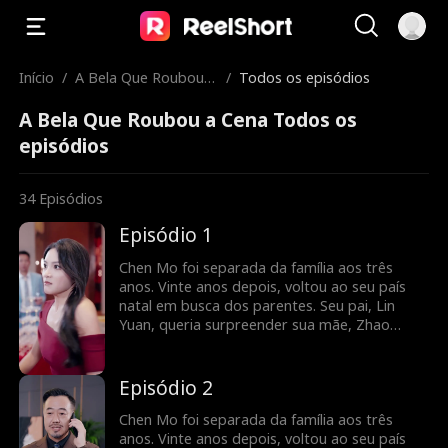
Início
/
A Bela Que Roubou a
/
Todos os episódios
Cena
A Bela Que Roubou a Cena Todos os
episódios
34
Episódios
Episódio 1
Chen Mo foi separada da família aos três
anos. Vinte anos depois, voltou ao seu país
natal em busca dos parentes. Seu pai, Lin
Yuan, queria surpreender sua mãe, Zhao
Huiru, e planejou um reencontro após vinte
anos de separação na festa de aniversário de
Zhao Huiru. No entanto, devido a algumas
Episódio 2
fotos e anotações no celular do pai, Zhao
Huiru confundiu a filha com uma amante e
Chen Mo foi separada da família aos três
maltratou Chen Mo na festa de aniversário
anos. Vinte anos depois, voltou ao seu país