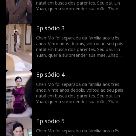
preparada. Só no final Zhao Huiru percebeu
natal em busca dos parentes. Seu pai, Lin
que havia injustiçado sua própria filha
Yuan, queria surpreender sua mãe, Zhao
biológica e sentiu um profundo
Huiru, e planejou um reencontro após vinte
arrependimento.
anos de separação na festa de aniversário de
Zhao Huiru. No entanto, devido a algumas
Episódio 3
fotos e anotações no celular do pai, Zhao
Huiru confundiu a filha com uma amante e
Chen Mo foi separada da família aos três
maltratou Chen Mo na festa de aniversário
anos. Vinte anos depois, voltou ao seu país
preparada. Só no final Zhao Huiru percebeu
natal em busca dos parentes. Seu pai, Lin
que havia injustiçado sua própria filha
Yuan, queria surpreender sua mãe, Zhao
biológica e sentiu um profundo
Huiru, e planejou um reencontro após vinte
arrependimento.
anos de separação na festa de aniversário de
Zhao Huiru. No entanto, devido a algumas
Episódio 4
fotos e anotações no celular do pai, Zhao
Huiru confundiu a filha com uma amante e
Chen Mo foi separada da família aos três
maltratou Chen Mo na festa de aniversário
anos. Vinte anos depois, voltou ao seu país
preparada. Só no final Zhao Huiru percebeu
natal em busca dos parentes. Seu pai, Lin
que havia injustiçado sua própria filha
Yuan, queria surpreender sua mãe, Zhao
biológica e sentiu um profundo
Huiru, e planejou um reencontro após vinte
arrependimento.
anos de separação na festa de aniversário de
Zhao Huiru. No entanto, devido a algumas
Episódio 5
fotos e anotações no celular do pai, Zhao
Huiru confundiu a filha com uma amante e
Chen Mo foi separada da família aos três