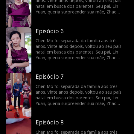
maltratou Chen Mo na festa de aniversário
anos. Vinte anos depois, voltou ao seu país
preparada. Só no final Zhao Huiru percebeu
natal em busca dos parentes. Seu pai, Lin
que havia injustiçado sua própria filha
Yuan, queria surpreender sua mãe, Zhao
biológica e sentiu um profundo
Huiru, e planejou um reencontro após vinte
arrependimento.
anos de separação na festa de aniversário de
Zhao Huiru. No entanto, devido a algumas
Episódio 6
fotos e anotações no celular do pai, Zhao
Huiru confundiu a filha com uma amante e
Chen Mo foi separada da família aos três
maltratou Chen Mo na festa de aniversário
anos. Vinte anos depois, voltou ao seu país
preparada. Só no final Zhao Huiru percebeu
natal em busca dos parentes. Seu pai, Lin
que havia injustiçado sua própria filha
Yuan, queria surpreender sua mãe, Zhao
biológica e sentiu um profundo
Huiru, e planejou um reencontro após vinte
arrependimento.
anos de separação na festa de aniversário de
Zhao Huiru. No entanto, devido a algumas
Episódio 7
fotos e anotações no celular do pai, Zhao
Huiru confundiu a filha com uma amante e
Chen Mo foi separada da família aos três
maltratou Chen Mo na festa de aniversário
anos. Vinte anos depois, voltou ao seu país
preparada. Só no final Zhao Huiru percebeu
natal em busca dos parentes. Seu pai, Lin
que havia injustiçado sua própria filha
Yuan, queria surpreender sua mãe, Zhao
biológica e sentiu um profundo
Huiru, e planejou um reencontro após vinte
arrependimento.
anos de separação na festa de aniversário de
Zhao Huiru. No entanto, devido a algumas
Episódio 8
fotos e anotações no celular do pai, Zhao
Huiru confundiu a filha com uma amante e
Chen Mo foi separada da família aos três