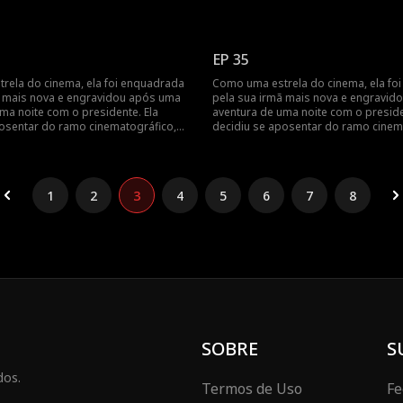
trada pelo presidente no dia do
mas foi encontrada pelo presidente 
avidar após uma aventura de uma
parto... Engravidar após uma aventu
ndo a vida cinematográfica da estrela
noite? Revelando a vida cinematográf
do cinema!
EP 35
rela do cinema, ela foi enquadrada
Como uma estrela do cinema, ela fo
ã mais nova e engravidou após uma
pela sua irmã mais nova e engravid
ma noite com o presidente. Ela
aventura de uma noite com o preside
posentar do ramo cinematográfico,
decidiu se aposentar do ramo cinem
trada pelo presidente no dia do
mas foi encontrada pelo presidente 
avidar após uma aventura de uma
parto... Engravidar após uma aventu
ndo a vida cinematográfica da estrela
noite? Revelando a vida cinematográf
do cinema!
1
2
3
4
5
6
7
8
SOBRE
S
dos.
Termos de Uso
Fe