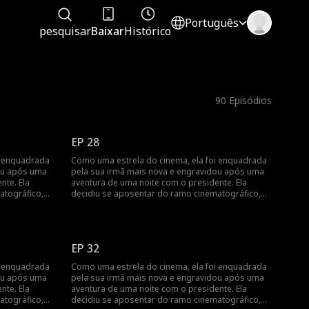
Português
pesquisar
Baixar
Histórico
90
Episódios
EP 28
i enquadrada
Como uma estrela do cinema, ela foi enquadrada
ou após uma
pela sua irmã mais nova e engravidou após uma
nte. Ela
aventura de uma noite com o presidente. Ela
atográfico,
decidiu se aposentar do ramo cinematográfico,
no dia do
mas foi encontrada pelo presidente no dia do
ra de uma
parto... Engravidar após uma aventura de uma
ica da estrela
noite? Revelando a vida cinematográfica da estrela
do cinema!
EP 32
i enquadrada
Como uma estrela do cinema, ela foi enquadrada
ou após uma
pela sua irmã mais nova e engravidou após uma
nte. Ela
aventura de uma noite com o presidente. Ela
atográfico,
decidiu se aposentar do ramo cinematográfico,