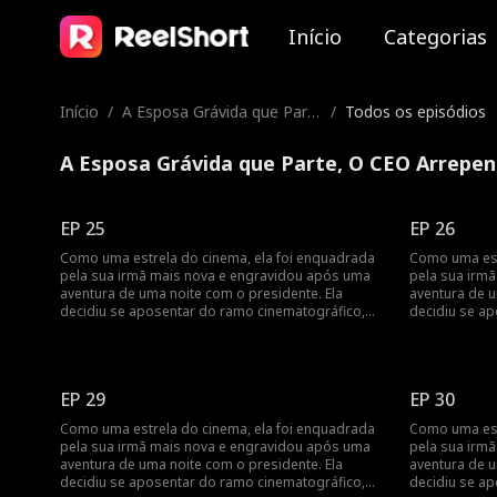
Início
Categorias
Início
/
A Esposa Grávida que Part
/
Todos os episódios
e, O CEO Arrependido
A Esposa Grávida que Parte, O CEO Arrepen
EP 25
EP 26
Como uma estrela do cinema, ela foi enquadrada
Como uma est
pela sua irmã mais nova e engravidou após uma
pela sua irm
aventura de uma noite com o presidente. Ela
aventura de u
decidiu se aposentar do ramo cinematográfico,
decidiu se a
mas foi encontrada pelo presidente no dia do
mas foi encon
parto... Engravidar após uma aventura de uma
parto... Engr
noite? Revelando a vida cinematográfica da estrela
noite? Revela
do cinema!
do cinema!
EP 29
EP 30
Como uma estrela do cinema, ela foi enquadrada
Como uma est
pela sua irmã mais nova e engravidou após uma
pela sua irm
aventura de uma noite com o presidente. Ela
aventura de u
decidiu se aposentar do ramo cinematográfico,
decidiu se a