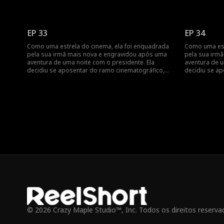
mas foi encontrada pelo presidente no dia do
mas foi encon
parto... Engravidar após uma aventura de uma
parto... Engr
noite? Revelando a vida cinematográfica da estrela
noite? Revela
do cinema!
do cinema!
EP 33
EP 34
Como uma estrela do cinema, ela foi enquadrada
Como uma est
pela sua irmã mais nova e engravidou após uma
pela sua irm
aventura de uma noite com o presidente. Ela
aventura de u
decidiu se aposentar do ramo cinematográfico,
decidiu se a
mas foi encontrada pelo presidente no dia do
mas foi encon
parto... Engravidar após uma aventura de uma
parto... Engr
noite? Revelando a vida cinematográfica da estrela
noite? Revela
do cinema!
do cinema!
© 2026 Crazy Maple Studio™, Inc. Todos os direitos reserva