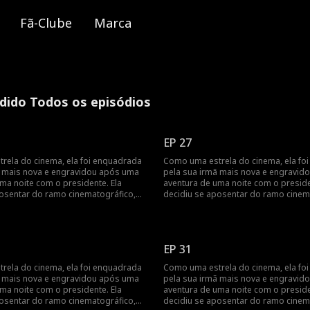
Fã-Clube
Marca
dido Todos os episódios
EP 27
rela do cinema, ela foi enquadrada
Como uma estrela do cinema, ela fo
ã mais nova e engravidou após uma
pela sua irmã mais nova e engravid
ma noite com o presidente. Ela
aventura de uma noite com o preside
posentar do ramo cinematográfico,
decidiu se aposentar do ramo cinem
trada pelo presidente no dia do
mas foi encontrada pelo presidente 
avidar após uma aventura de uma
parto... Engravidar após uma aventu
ndo a vida cinematográfica da estrela
noite? Revelando a vida cinematográf
do cinema!
EP 31
rela do cinema, ela foi enquadrada
Como uma estrela do cinema, ela fo
ã mais nova e engravidou após uma
pela sua irmã mais nova e engravid
ma noite com o presidente. Ela
aventura de uma noite com o preside
posentar do ramo cinematográfico,
decidiu se aposentar do ramo cinem