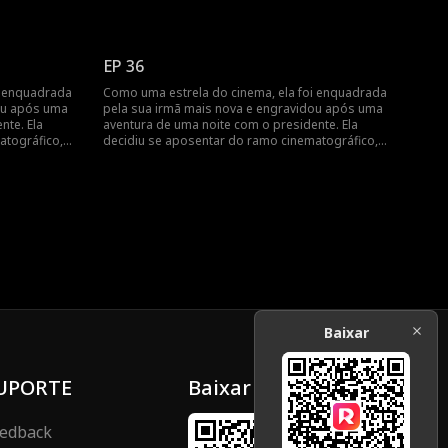
no dia do
mas foi encontrada pelo presidente no dia do
ra de uma
parto... Engravidar após uma aventura de uma
ica da estrela
noite? Revelando a vida cinematográfica da estrela
do cinema!
EP 36
i enquadrada
Como uma estrela do cinema, ela foi enquadrada
ou após uma
pela sua irmã mais nova e engravidou após uma
nte. Ela
aventura de uma noite com o presidente. Ela
atográfico,
decidiu se aposentar do ramo cinematográfico,
no dia do
mas foi encontrada pelo presidente no dia do
ra de uma
parto... Engravidar após uma aventura de uma
ica da estrela
noite? Revelando a vida cinematográfica da estrela
do cinema!
Baixar
UPORTE
Baixar
edback