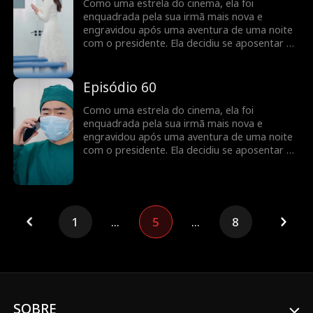
Como uma estrela do cinema, ela foi
enquadrada pela sua irmã mais nova e
engravidou após uma aventura de uma noite
com o presidente. Ela decidiu se aposentar do
ramo cinematográfico, mas foi encontrada
pelo presidente no dia do parto... Engravidar
após uma aventura de uma noite? Revelando
Episódio 60
a vida cinematográfica da estrela do cinema!
Como uma estrela do cinema, ela foi
enquadrada pela sua irmã mais nova e
engravidou após uma aventura de uma noite
com o presidente. Ela decidiu se aposentar do
ramo cinematográfico, mas foi encontrada
pelo presidente no dia do parto... Engravidar
após uma aventura de uma noite? Revelando
a vida cinematográfica da estrela do cinema!
1
...
5
...
8
SOBRE