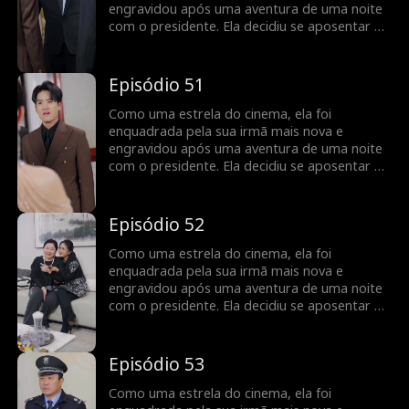
engravidou após uma aventura de uma noite
com o presidente. Ela decidiu se aposentar do
ramo cinematográfico, mas foi encontrada
pelo presidente no dia do parto... Engravidar
após uma aventura de uma noite? Revelando
Episódio 51
a vida cinematográfica da estrela do cinema!
Como uma estrela do cinema, ela foi
enquadrada pela sua irmã mais nova e
engravidou após uma aventura de uma noite
com o presidente. Ela decidiu se aposentar do
ramo cinematográfico, mas foi encontrada
pelo presidente no dia do parto... Engravidar
após uma aventura de uma noite? Revelando
Episódio 52
a vida cinematográfica da estrela do cinema!
Como uma estrela do cinema, ela foi
enquadrada pela sua irmã mais nova e
engravidou após uma aventura de uma noite
com o presidente. Ela decidiu se aposentar do
ramo cinematográfico, mas foi encontrada
pelo presidente no dia do parto... Engravidar
após uma aventura de uma noite? Revelando
Episódio 53
a vida cinematográfica da estrela do cinema!
Como uma estrela do cinema, ela foi