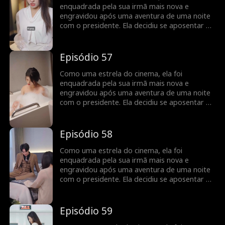
enquadrada pela sua irmã mais nova e
engravidou após uma aventura de uma noite
com o presidente. Ela decidiu se aposentar do
ramo cinematográfico, mas foi encontrada
pelo presidente no dia do parto... Engravidar
após uma aventura de uma noite? Revelando
Episódio 57
a vida cinematográfica da estrela do cinema!
Como uma estrela do cinema, ela foi
enquadrada pela sua irmã mais nova e
engravidou após uma aventura de uma noite
com o presidente. Ela decidiu se aposentar do
ramo cinematográfico, mas foi encontrada
pelo presidente no dia do parto... Engravidar
após uma aventura de uma noite? Revelando
Episódio 58
a vida cinematográfica da estrela do cinema!
Como uma estrela do cinema, ela foi
enquadrada pela sua irmã mais nova e
engravidou após uma aventura de uma noite
com o presidente. Ela decidiu se aposentar do
ramo cinematográfico, mas foi encontrada
pelo presidente no dia do parto... Engravidar
após uma aventura de uma noite? Revelando
Episódio 59
a vida cinematográfica da estrela do cinema!