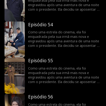
enquadrada pela sua irmã mais nova e
engravidou após uma aventura de uma noite
com o presidente. Ela decidiu se aposentar do
ramo cinematográfico, mas foi encontrada
pelo presidente no dia do parto... Engravidar
após uma aventura de uma noite? Revelando
Episódio 54
a vida cinematográfica da estrela do cinema!
Como uma estrela do cinema, ela foi
enquadrada pela sua irmã mais nova e
engravidou após uma aventura de uma noite
com o presidente. Ela decidiu se aposentar do
ramo cinematográfico, mas foi encontrada
pelo presidente no dia do parto... Engravidar
após uma aventura de uma noite? Revelando
Episódio 55
a vida cinematográfica da estrela do cinema!
Como uma estrela do cinema, ela foi
enquadrada pela sua irmã mais nova e
engravidou após uma aventura de uma noite
com o presidente. Ela decidiu se aposentar do
ramo cinematográfico, mas foi encontrada
pelo presidente no dia do parto... Engravidar
após uma aventura de uma noite? Revelando
Episódio 56
a vida cinematográfica da estrela do cinema!
Como uma estrela do cinema, ela foi