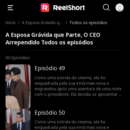
Início
/
A Esposa Grávida qu
/
Todos os episódios
e Parte, O CEO Arrep
A Esposa Grávida que Parte, O CEO
endido
Arrependido Todos os episódios
90
Episódios
Episódio 49
Como uma estrela do cinema, ela foi
enquadrada pela sua irmã mais nova e
engravidou após uma aventura de uma noite
com o presidente. Ela decidiu se aposentar do
ramo cinematográfico, mas foi encontrada
pelo presidente no dia do parto... Engravidar
após uma aventura de uma noite? Revelando
Episódio 50
a vida cinematográfica da estrela do cinema!
Como uma estrela do cinema, ela foi
enquadrada pela sua irmã mais nova e