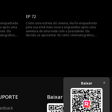
no dia do
mas foi encontrada pelo presidente no dia do
ra de uma
parto... Engravidar após uma aventura de uma
ica da estrela
noite? Revelando a vida cinematográfica da estrela
do cinema!
EP 72
i enquadrada
Como uma estrela do cinema, ela foi enquadrada
ou após uma
pela sua irmã mais nova e engravidou após uma
nte. Ela
aventura de uma noite com o presidente. Ela
atográfico,
decidiu se aposentar do ramo cinematográfico,
no dia do
mas foi encontrada pelo presidente no dia do
ra de uma
parto... Engravidar após uma aventura de uma
ica da estrela
noite? Revelando a vida cinematográfica da estrela
do cinema!
Baixar
UPORTE
Baixar
edback