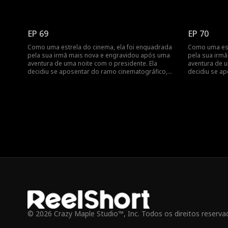
mas foi encontrada pelo presidente no dia do
mas foi encon
parto... Engravidar após uma aventura de uma
parto... Engr
noite? Revelando a vida cinematográfica da estrela
noite? Revela
do cinema!
do cinema!
EP 69
EP 70
Como uma estrela do cinema, ela foi enquadrada
Como uma est
pela sua irmã mais nova e engravidou após uma
pela sua irm
aventura de uma noite com o presidente. Ela
aventura de u
decidiu se aposentar do ramo cinematográfico,
decidiu se a
mas foi encontrada pelo presidente no dia do
mas foi encon
parto... Engravidar após uma aventura de uma
parto... Engr
noite? Revelando a vida cinematográfica da estrela
noite? Revela
do cinema!
do cinema!
© 2026 Crazy Maple Studio™, Inc. Todos os direitos reserva