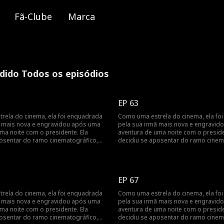
Fã-Clube
Marca
dido Todos os episódios
EP 63
rela do cinema, ela foi enquadrada
Como uma estrela do cinema, ela fo
ã mais nova e engravidou após uma
pela sua irmã mais nova e engravid
ma noite com o presidente. Ela
aventura de uma noite com o preside
posentar do ramo cinematográfico,
decidiu se aposentar do ramo cinem
trada pelo presidente no dia do
mas foi encontrada pelo presidente 
avidar após uma aventura de uma
parto... Engravidar após uma aventu
ndo a vida cinematográfica da estrela
noite? Revelando a vida cinematográf
do cinema!
EP 67
rela do cinema, ela foi enquadrada
Como uma estrela do cinema, ela fo
ã mais nova e engravidou após uma
pela sua irmã mais nova e engravid
ma noite com o presidente. Ela
aventura de uma noite com o preside
posentar do ramo cinematográfico,
decidiu se aposentar do ramo cinem