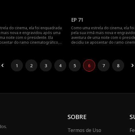
trada pelo presidente no dia do
mas foi encontrada pelo presidente 
avidar após uma aventura de uma
parto... Engravidar após uma aventu
ndo a vida cinematográfica da estrela
noite? Revelando a vida cinematográf
do cinema!
EP 71
rela do cinema, ela foi enquadrada
Como uma estrela do cinema, ela fo
ã mais nova e engravidou após uma
pela sua irmã mais nova e engravid
ma noite com o presidente. Ela
aventura de uma noite com o preside
posentar do ramo cinematográfico,
decidiu se aposentar do ramo cinem
trada pelo presidente no dia do
mas foi encontrada pelo presidente 
avidar após uma aventura de uma
parto... Engravidar após uma aventu
ndo a vida cinematográfica da estrela
noite? Revelando a vida cinematográf
do cinema!
1
2
3
4
5
6
7
8
SOBRE
S
dos.
Termos de Uso
Fe