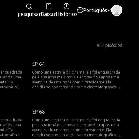
Português
pesquisar
Baixar
Histórico
90
Episódios
EP 64
i enquadrada
Como uma estrela do cinema, ela foi enquadrada
ou após uma
pela sua irmã mais nova e engravidou após uma
nte. Ela
aventura de uma noite com o presidente. Ela
atográfico,
decidiu se aposentar do ramo cinematográfico,
no dia do
mas foi encontrada pelo presidente no dia do
ra de uma
parto... Engravidar após uma aventura de uma
ica da estrela
noite? Revelando a vida cinematográfica da estrela
do cinema!
EP 68
i enquadrada
Como uma estrela do cinema, ela foi enquadrada
ou após uma
pela sua irmã mais nova e engravidou após uma
nte. Ela
aventura de uma noite com o presidente. Ela
atográfico,
decidiu se aposentar do ramo cinematográfico,