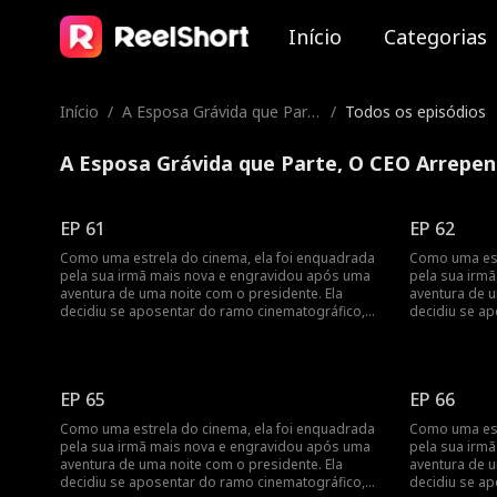
Início
Categorias
Início
/
A Esposa Grávida que Part
/
Todos os episódios
e, O CEO Arrependido
A Esposa Grávida que Parte, O CEO Arrepen
EP 61
EP 62
Como uma estrela do cinema, ela foi enquadrada
Como uma est
pela sua irmã mais nova e engravidou após uma
pela sua irm
aventura de uma noite com o presidente. Ela
aventura de u
decidiu se aposentar do ramo cinematográfico,
decidiu se a
mas foi encontrada pelo presidente no dia do
mas foi encon
parto... Engravidar após uma aventura de uma
parto... Engr
noite? Revelando a vida cinematográfica da estrela
noite? Revela
do cinema!
do cinema!
EP 65
EP 66
Como uma estrela do cinema, ela foi enquadrada
Como uma est
pela sua irmã mais nova e engravidou após uma
pela sua irm
aventura de uma noite com o presidente. Ela
aventura de u
decidiu se aposentar do ramo cinematográfico,
decidiu se a