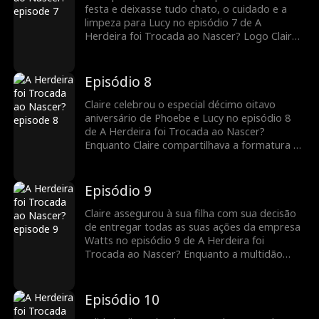
Assista aos emocionantes novos episódios
festa e deixasse tudo chato, o cuidado e a
para descobrir mais.
limpeza para Lucy no episódio 7 de A
Herdeira foi Trocada ao Nascer? Logo Claire
anunciou que entregaria suas ações da
empresa a Phoebe. Edith esperava
secretamente o momento para reivindicar
Episódio 8
Phoebe como sua filha e tomar a empresa de
Claire. Como Claire lidará com a surpresa de
Claire celebrou o especial décimo oitavo
Edith?
aniversário de Phoebe e Lucy no episódio 8
de A Herdeira foi Trocada ao Nascer?
Enquanto Claire compartilhava a formatura e
as conquistas de Phoebe, anunciou que
transferia todas as suas ações para sua filha.
Ao fazer de Phoebe a acionista majoritária do
Episódio 9
grupo Watts, Edith estava pronta para atacar.
Como Edith provará que Phoebe é sua filha?
Claire assegurou à sua filha com sua decisão
de entregar todas as suas ações da empresa
Watts no episódio 9 de A Herdeira foi
Trocada ao Nascer? Enquanto a multidão
apoiava Phoebe, ela prometeu dirigir o grupo
Watts como uma chefe. Edith, que havia
esperado este momento, anunciou Phoebe
Episódio 10
como sua filha. Claire ficará assistindo