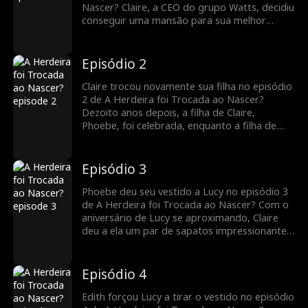
Assista aos emocionantes episódios agora!
Nascer? Claire, a CEO do grupo Watts, decidiu
conseguir uma mansão para sua melhor
amiga e secretária, Edith. Queria criar sua
filha e a de Edith como irmãs. Mas Claire logo
descobriu o plano da amiga para trocar os
Episódio 2
bebês. O drama fica interessante; assista aos
novos episódios!
Claire trocou novamente sua filha no episódio
2 de A Herdeira foi Trocada ao Nascer?
Dezoito anos depois, a filha de Claire,
Phoebe, foi celebrada, enquanto a filha de
Edith, Lucy, foi maltratada. De tortura
emocional a abuso físico, Edith foi uma mãe
cruel para Lucy. Então Claire pediu a Phoebe
Episódio 3
que ajudasse Lucy com seus ferimentos.
Quando Edith descobrirá que Lucy é sua filha
Phoebe deu seu vestido a Lucy no episódio 3
biológica?
de A Herdeira foi Trocada ao Nascer? Com o
aniversário de Lucy se aproximando, Claire
deu a ela um par de sapatos impressionante.
Mas Edith deu um tapa em Lucy, acusando-a
de roubo. Enquanto Phoebe esclarecia a
situação, Edith a elogiou enquanto continuava
Episódio 4
abusando de sua filha Lucy. Claire defenderá
Lucy?
Edith forçou Lucy a tirar o vestido no episódio