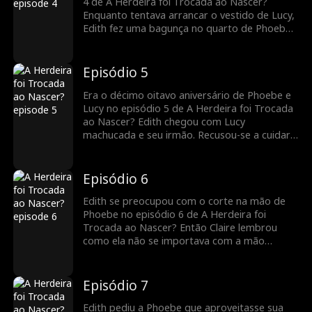
4 de A Herdeira foi Trocada ao Nascer?
Enquanto tentava arrancar o vestido de Lucy,
Edith fez uma bagunça no quarto de Phoebe
com vidros quebrados que deixaram Lucy
sangrando. Phoebe não conseguia entender a
crueldade de Edith. Enquanto isso, Claire se
Episódio 5
recusou a intervir, esperando deixar Edith
culpada quando a verdade fosse revelada. O
Era o décimo oitavo aniversário de Phoebe e
que acontecerá a seguir?
Lucy no episódio 5 de A Herdeira foi Trocada
ao Nascer? Edith chegou com Lucy
machucada e seu irmão. Recusou-se a cuidar
de Lucy enquanto fazia Phoebe se sentir
especial. Ao ver Edith, Claire lembrou-lhe
como Lucy era sua filha e não uma
Episódio 6
empregada. Edith descobrirá a identidade de
Lucy?
Edith se preocupou com o corte na mão de
Phoebe no episódio 6 de A Herdeira foi
Trocada ao Nascer? Então Claire lembrou
como ela não se importava com a mão
cortada de Lucy e sua indiferença para com
ela. Portanto, Edith se recusou a comparar
Lucy e Phoebe. Ao ver Edith cuidar de
Episódio 7
Phoebe, Claire insinuou que Phoebe era filha
de Edith. Edith revelará a troca de bebês?
Edith pediu a Phoebe que aproveitasse sua