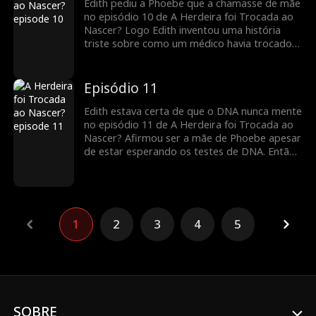
enquanto Edith reivindica Phoebe como sua?
Edith pediu a Phoebe que a chamasse de mãe
no episódio 10 de A Herdeira foi Trocada ao
Nascer? Logo Edith inventou uma história
triste sobre como um médico havia trocado
as meninas. Edith logo agradeceu a Claire e
ao marido por criar Phoebe e se gabou de ter
endurecido Lucy para eles. Com Claire
Episódio 11
começando a questionar, Edith estava pronta
para apresentar os resultados de DNA. Quais
Edith estava certa de que o DNA nunca mente
seriam os resultados?
no episódio 11 de A Herdeira foi Trocada ao
Nascer? Afirmou ser a mãe de Phoebe apesar
de estar esperando os testes de DNA. Então
Claire perguntou se Edith estava certa de que
Phoebe era sua filha. Claire revelará a verdade
sobre como havia trocado novamente os
bebês? Não perca os últimos episódios; o
drama melhora.
1
2
3
4
5
SOBRE