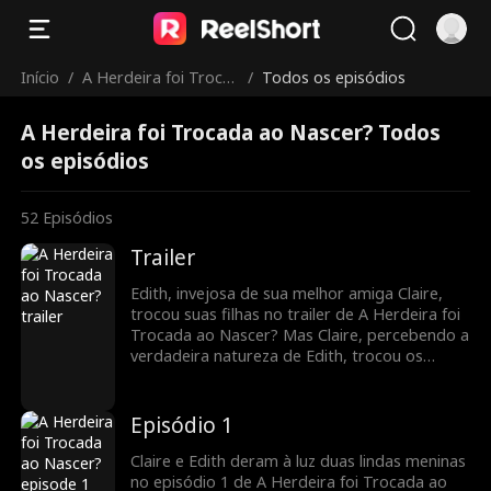
Início
/
A Herdeira foi Troca
/
Todos os episódios
da ao Nascer?
A Herdeira foi Trocada ao Nascer? Todos
os episódios
52
Episódios
Trailer
Edith, invejosa de sua melhor amiga Claire,
trocou suas filhas no trailer de A Herdeira foi
Trocada ao Nascer? Mas Claire, percebendo a
verdadeira natureza de Edith, trocou os
bebês de volta. Dezoito anos depois, Edith
reivindicou Phoebe, a filha de Claire, como sua
após anos de abusar de sua filha Lucy, sem
Episódio 1
saber suas verdadeiras identidades. Quando a
traição secreta de Edith foi exposta, Claire
Claire e Edith deram à luz duas lindas meninas
jurou vingança para proteger sua filha.
no episódio 1 de A Herdeira foi Trocada ao