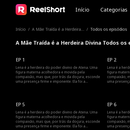
Início
Categorias
Início
/
A Mãe Traída é a Herdeira
/
Todos os episódios
Divina
A Mãe Traída é a Herdeira Divina Todos os 
EP 1
EP 2
Lena é a herdeira do poder divino de Atena. Uma
Lena é a herd
figura materna acolhedora e movida pela
figura mater
compaixão, mas que, por trás da doçura, esconde
compaixão, m
uma presença firme e imponente. Ela foi a
uma presença 
Suprema Estrategista da lendária Ordem de
Suprema Estr
Aegis, mas abandonou o poder após um incêndio
Aegis, mas a
devastador, há vinte e cinco anos. Naquele dia, ela
devastador, há
arriscou a vida para salvar sete crianças e as criou
arriscou a vid
EP 5
EP 6
como seus próprios filhos. Por décadas, Lena
como seus pró
manteve sua identidade em segredo. Mas, no dia
manteve sua 
Lena é a herdeira do poder divino de Atena. Uma
Lena é a herd
do seu aniversário de cinquenta anos, os sete
do seu aniver
figura materna acolhedora e movida pela
figura mater
filhos pelos quais ela sacrificou tudo são
filhos pelos q
compaixão, mas que, por trás da doçura, esconde
compaixão, m
manipulados por suas famílias biológicas e se
manipulados p
uma presença firme e imponente. Ela foi a
uma presença 
voltam contra ela, acusando-a de sequestro.
voltam contra