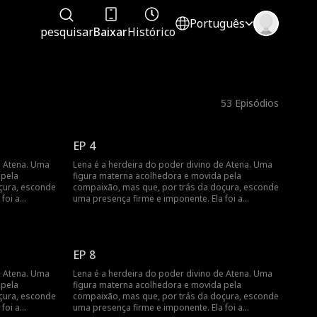
Português
pesquisar
Baixar
Histórico
53
Episódios
EP 4
e Atena. Uma
Lena é a herdeira do poder divino de Atena. Uma
 pela
figura materna acolhedora e movida pela
çura, esconde
compaixão, mas que, por trás da doçura, esconde
foi a
uma presença firme e imponente. Ela foi a
rdem de
Suprema Estrategista da lendária Ordem de
s um incêndio
Aegis, mas abandonou o poder após um incêndio
quele dia, ela
devastador, há vinte e cinco anos. Naquele dia, ela
nças e as criou
arriscou a vida para salvar sete crianças e as criou
EP 8
das, Lena
como seus próprios filhos. Por décadas, Lena
 Mas, no dia
manteve sua identidade em segredo. Mas, no dia
e Atena. Uma
Lena é a herdeira do poder divino de Atena. Uma
s, os sete
do seu aniversário de cinquenta anos, os sete
 pela
figura materna acolhedora e movida pela
o são
filhos pelos quais ela sacrificou tudo são
çura, esconde
compaixão, mas que, por trás da doçura, esconde
gicas e se
manipulados por suas famílias biológicas e se
foi a
uma presença firme e imponente. Ela foi a
questro.
voltam contra ela, acusando-a de sequestro.