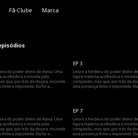
Fã-Clube
Marca
episódios
EP 3
eira do poder divino de Atena. Uma
Lena é a herdeira do poder divino d
na acolhedora e movida pela
figura materna acolhedora e movida
as que, por trás da doçura, esconde
compaixão, mas que, por trás da do
firme e imponente. Ela foi a
uma presença firme e imponente. Ela 
ategista da lendária Ordem de
Suprema Estrategista da lendária O
bandonou o poder após um incêndio
Aegis, mas abandonou o poder apó
 vinte e cinco anos. Naquele dia, ela
devastador, há vinte e cinco anos. Na
a para salvar sete crianças e as criou
arriscou a vida para salvar sete cria
EP 7
prios filhos. Por décadas, Lena
como seus próprios filhos. Por déca
identidade em segredo. Mas, no dia
manteve sua identidade em segredo.
eira do poder divino de Atena. Uma
Lena é a herdeira do poder divino d
sário de cinquenta anos, os sete
do seu aniversário de cinquenta ano
na acolhedora e movida pela
figura materna acolhedora e movida
uais ela sacrificou tudo são
filhos pelos quais ela sacrificou tud
as que, por trás da doçura, esconde
compaixão, mas que, por trás da do
or suas famílias biológicas e se
manipulados por suas famílias bioló
firme e imponente. Ela foi a
uma presença firme e imponente. Ela 
 ela, acusando-a de sequestro.
voltam contra ela, acusando-a de se