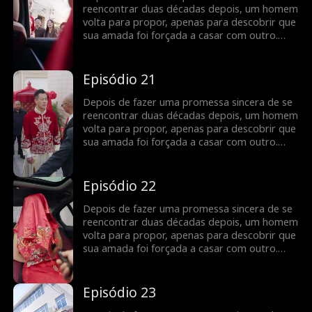
juntos?
reencontrar duas décadas depois, um homem
volta para propor, apenas para descobrir que
sua amada foi forçada a casar com outro.
Determinado a descobrir a verdade e expor
as ações do culpado, ele embarca em uma
jornada para lutar por seu amor. Será que o
Episódio 21
verdadeiro amor pode prevalecer e a justiça
ser feita, permitindo que finalmente fiquem
Depois de fazer uma promessa sincera de se
juntos?
reencontrar duas décadas depois, um homem
volta para propor, apenas para descobrir que
sua amada foi forçada a casar com outro.
Determinado a descobrir a verdade e expor
as ações do culpado, ele embarca em uma
jornada para lutar por seu amor. Será que o
Episódio 22
verdadeiro amor pode prevalecer e a justiça
ser feita, permitindo que finalmente fiquem
Depois de fazer uma promessa sincera de se
juntos?
reencontrar duas décadas depois, um homem
volta para propor, apenas para descobrir que
sua amada foi forçada a casar com outro.
Determinado a descobrir a verdade e expor
as ações do culpado, ele embarca em uma
jornada para lutar por seu amor. Será que o
Episódio 23
verdadeiro amor pode prevalecer e a justiça