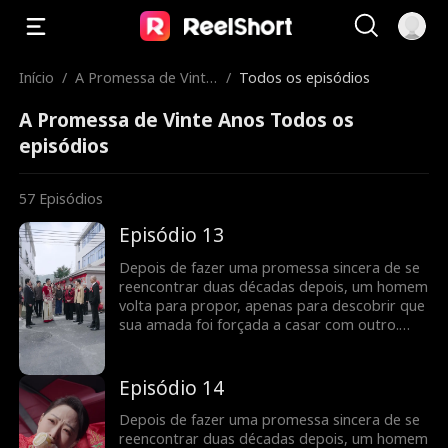
Início
/
A Promessa de Vinte
/
Todos os episódios
Anos
A Promessa de Vinte Anos Todos os
episódios
57
Episódios
Episódio 13
Depois de fazer uma promessa sincera de se
reencontrar duas décadas depois, um homem
volta para propor, apenas para descobrir que
sua amada foi forçada a casar com outro.
Determinado a descobrir a verdade e expor
as ações do culpado, ele embarca em uma
jornada para lutar por seu amor. Será que o
Episódio 14
verdadeiro amor pode prevalecer e a justiça
ser feita, permitindo que finalmente fiquem
Depois de fazer uma promessa sincera de se
juntos?
reencontrar duas décadas depois, um homem