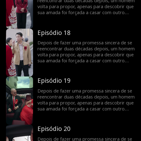
juntos?
reencontrar duas décadas depois, um homem
volta para propor, apenas para descobrir que
sua amada foi forçada a casar com outro.
Determinado a descobrir a verdade e expor
as ações do culpado, ele embarca em uma
jornada para lutar por seu amor. Será que o
Episódio 18
verdadeiro amor pode prevalecer e a justiça
ser feita, permitindo que finalmente fiquem
Depois de fazer uma promessa sincera de se
juntos?
reencontrar duas décadas depois, um homem
volta para propor, apenas para descobrir que
sua amada foi forçada a casar com outro.
Determinado a descobrir a verdade e expor
as ações do culpado, ele embarca em uma
jornada para lutar por seu amor. Será que o
Episódio 19
verdadeiro amor pode prevalecer e a justiça
ser feita, permitindo que finalmente fiquem
Depois de fazer uma promessa sincera de se
juntos?
reencontrar duas décadas depois, um homem
volta para propor, apenas para descobrir que
sua amada foi forçada a casar com outro.
Determinado a descobrir a verdade e expor
as ações do culpado, ele embarca em uma
jornada para lutar por seu amor. Será que o
Episódio 20
verdadeiro amor pode prevalecer e a justiça
ser feita, permitindo que finalmente fiquem
Depois de fazer uma promessa sincera de se