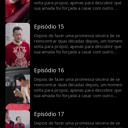
volta para propor, apenas para descobrir que
sua amada foi forçada a casar com outro.
Determinado a descobrir a verdade e expor
as ações do culpado, ele embarca em uma
jornada para lutar por seu amor. Será que o
Episódio 15
verdadeiro amor pode prevalecer e a justiça
ser feita, permitindo que finalmente fiquem
Depois de fazer uma promessa sincera de se
juntos?
reencontrar duas décadas depois, um homem
volta para propor, apenas para descobrir que
sua amada foi forçada a casar com outro.
Determinado a descobrir a verdade e expor
as ações do culpado, ele embarca em uma
jornada para lutar por seu amor. Será que o
Episódio 16
verdadeiro amor pode prevalecer e a justiça
ser feita, permitindo que finalmente fiquem
Depois de fazer uma promessa sincera de se
juntos?
reencontrar duas décadas depois, um homem
volta para propor, apenas para descobrir que
sua amada foi forçada a casar com outro.
Determinado a descobrir a verdade e expor
as ações do culpado, ele embarca em uma
jornada para lutar por seu amor. Será que o
Episódio 17
verdadeiro amor pode prevalecer e a justiça
ser feita, permitindo que finalmente fiquem
Depois de fazer uma promessa sincera de se