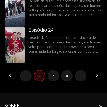
ser feita, permitindo que finalmente fiquem
Depois de fazer uma promessa sincera de se
juntos?
reencontrar duas décadas depois, um homem
volta para propor, apenas para descobrir que
sua amada foi forçada a casar com outro.
Determinado a descobrir a verdade e expor
as ações do culpado, ele embarca em uma
jornada para lutar por seu amor. Será que o
Episódio 24
verdadeiro amor pode prevalecer e a justiça
ser feita, permitindo que finalmente fiquem
Depois de fazer uma promessa sincera de se
juntos?
reencontrar duas décadas depois, um homem
volta para propor, apenas para descobrir que
sua amada foi forçada a casar com outro.
Determinado a descobrir a verdade e expor
as ações do culpado, ele embarca em uma
jornada para lutar por seu amor. Será que o
verdadeiro amor pode prevalecer e a justiça
ser feita, permitindo que finalmente fiquem
1
2
3
4
5
juntos?
SOBRE