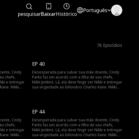
Português
pesquisar
Baixar
Histórico
76
Episódios
EP 40
oente, Cindy
Desesperada para salvar sua mãe doente, Cindy
eu chefe,
Parks faz um acordo com a filha de seu chefe,
ikki e entregar
Nikki Jenkins. Lá, ela deve fingir ser Nikki e entregar
Kane. Nikki
sua virgindade ao bilionário Charles Kane. Nikki
 a se casar
usa esse truque para induzir Charles a se casar
ndy é mais
com ela, mas, quando ela adoece, Cindy é mais
 em cena como
uma vez forçada a fingir e a entrar em cena como
uma noiva substituta.
EP 44
oente, Cindy
Desesperada para salvar sua mãe doente, Cindy
eu chefe,
Parks faz um acordo com a filha de seu chefe,
ikki e entregar
Nikki Jenkins. Lá, ela deve fingir ser Nikki e entregar
Kane. Nikki
sua virgindade ao bilionário Charles Kane. Nikki