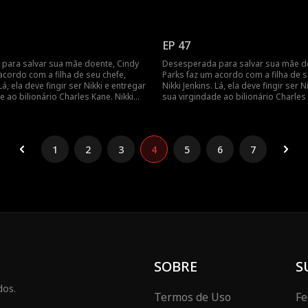
ue para induzir Charles a se casar
usa esse truque para induzir Charles
 quando ela adoece, Cindy é mais
com ela, mas, quando ela adoece, Ci
da a fingir e a entrar em cena como
uma vez forçada a fingir e a entrar
stituta.
uma noiva substituta.
EP 47
para salvar sua mãe doente, Cindy
Desesperada para salvar sua mãe d
acordo com a filha de seu chefe,
Parks faz um acordo com a filha de s
 Lá, ela deve fingir ser Nikki e entregar
Nikki Jenkins. Lá, ela deve fingir ser N
e ao bilionário Charles Kane. Nikki
sua virgindade ao bilionário Charles 
ue para induzir Charles a se casar
usa esse truque para induzir Charles
 quando ela adoece, Cindy é mais
com ela, mas, quando ela adoece, Ci
da a fingir e a entrar em cena como
uma vez forçada a fingir e a entrar
stituta.
uma noiva substituta.
1
2
3
4
5
6
7
SOBRE
S
dos.
Termos de Uso
Fe