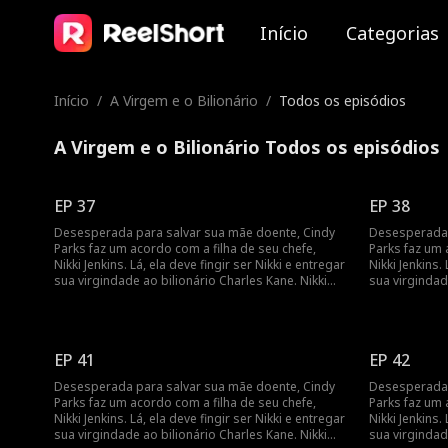
Início
Categorias
Início
/
A Virgem e o Bilionário
/
Todos os episódios
A Virgem e o Bilionário Todos os episódios
EP 37
EP 38
Desesperada para salvar sua mãe doente, Cindy
Desesperada 
Parks faz um acordo com a filha de seu chefe,
Parks faz um 
Nikki Jenkins. Lá, ela deve fingir ser Nikki e entregar
Nikki Jenkins.
sua virgindade ao bilionário Charles Kane. Nikki
sua virgindad
usa esse truque para induzir Charles a se casar
usa esse truq
com ela, mas, quando ela adoece, Cindy é mais
com ela, mas,
uma vez forçada a fingir e a entrar em cena como
uma vez força
uma noiva substituta.
uma noiva sub
EP 41
EP 42
Desesperada para salvar sua mãe doente, Cindy
Desesperada 
Parks faz um acordo com a filha de seu chefe,
Parks faz um 
Nikki Jenkins. Lá, ela deve fingir ser Nikki e entregar
Nikki Jenkins.
sua virgindade ao bilionário Charles Kane. Nikki
sua virgindad