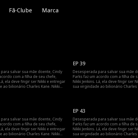
Fã-Clube
Marca
EP 39
para salvar sua mãe doente, Cindy
Desesperada para salvar sua mãe d
acordo com a filha de seu chefe,
Parks faz um acordo com a filha de s
 Lá, ela deve fingir ser Nikki e entregar
Nikki Jenkins. Lá, ela deve fingir ser N
e ao bilionário Charles Kane. Nikki
sua virgindade ao bilionário Charles 
ue para induzir Charles a se casar
usa esse truque para induzir Charles
 quando ela adoece, Cindy é mais
com ela, mas, quando ela adoece, Ci
da a fingir e a entrar em cena como
uma vez forçada a fingir e a entrar
stituta.
uma noiva substituta.
EP 43
para salvar sua mãe doente, Cindy
Desesperada para salvar sua mãe d
acordo com a filha de seu chefe,
Parks faz um acordo com a filha de s
 Lá, ela deve fingir ser Nikki e entregar
Nikki Jenkins. Lá, ela deve fingir ser N
e ao bilionário Charles Kane. Nikki
sua virgindade ao bilionário Charles 