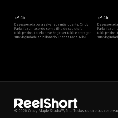
usa esse truque para induzir Charles a se casar
usa esse truq
com ela, mas, quando ela adoece, Cindy é mais
com ela, mas,
uma vez forçada a fingir e a entrar em cena como
uma vez força
uma noiva substituta.
uma noiva sub
EP 45
EP 46
Desesperada para salvar sua mãe doente, Cindy
Desesperada 
Parks faz um acordo com a filha de seu chefe,
Parks faz um 
Nikki Jenkins. Lá, ela deve fingir ser Nikki e entregar
Nikki Jenkins.
sua virgindade ao bilionário Charles Kane. Nikki
sua virgindad
usa esse truque para induzir Charles a se casar
usa esse truq
com ela, mas, quando ela adoece, Cindy é mais
com ela, mas,
uma vez forçada a fingir e a entrar em cena como
uma vez força
uma noiva substituta.
uma noiva sub
© 2026 Crazy Maple Studio™, Inc. Todos os direitos reserva