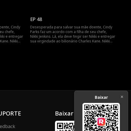
 a se casar
usa esse truque para induzir Charles a se casar
ndy é mais
com ela, mas, quando ela adoece, Cindy é mais
 em cena como
uma vez forçada a fingir e a entrar em cena como
uma noiva substituta.
EP 48
oente, Cindy
Desesperada para salvar sua mãe doente, Cindy
eu chefe,
Parks faz um acordo com a filha de seu chefe,
ikki e entregar
Nikki Jenkins. Lá, ela deve fingir ser Nikki e entregar
Kane. Nikki
sua virgindade ao bilionário Charles Kane. Nikki
 a se casar
usa esse truque para induzir Charles a se casar
ndy é mais
com ela, mas, quando ela adoece, Cindy é mais
 em cena como
uma vez forçada a fingir e a entrar em cena como
uma noiva substituta.
Baixar
UPORTE
Baixar
edback