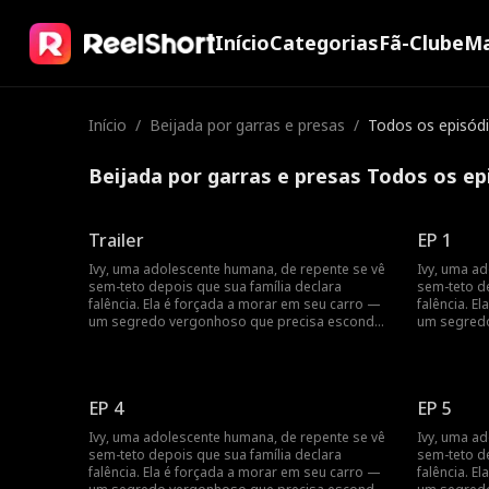
Início
Categorias
Fã-Clube
Ma
Início
/
Beijada por garras e presas
/
Todos os episód
Beijada por garras e presas Todos os ep
Trailer
EP 1
Ivy, uma adolescente humana, de repente se vê
Ivy, uma a
sem-teto depois que sua família declara
sem-teto de
falência. Ela é forçada a morar em seu carro —
falência. E
um segredo vergonhoso que precisa esconder
um segredo
dos valentões cruéis de sua escola particular
dos valentõ
de elite. Um dia, ela descobre que é a
de elite. U
companheira tanto de Sebastian, o herdeiro
companheir
lobisomem, quanto de Zane, o príncipe
lobisomem,
EP 4
EP 5
vampiro. Esses dois rapazes
vampiro. E
sobrenaturalmente bonitos têm
sobrenatur
Ivy, uma adolescente humana, de repente se vê
Ivy, uma a
personalidades opostas: um tão apaixonado
personalid
sem-teto depois que sua família declara
sem-teto de
quanto o fogo e o outro tão frio quanto o gelo.
quanto o fo
falência. Ela é forçada a morar em seu carro —
falência. E
Qual deles é o seu verdadeiro amor? Mais
Qual deles