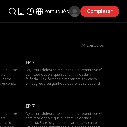
Completar
Português
74
Episódios
EP 3
ente se vê
Ivy, uma adolescente humana, de repente se vê
lara
sem-teto depois que sua família declara
eu carro —
falência. Ela é forçada a morar em seu carro —
a esconder
um segredo vergonhoso que precisa esconder
articular
dos valentões cruéis de sua escola particular
a
de elite. Um dia, ela descobre que é a
erdeiro
companheira tanto de Sebastian, o herdeiro
ipe
lobisomem, quanto de Zane, o príncipe
EP 7
vampiro. Esses dois rapazes
sobrenaturalmente bonitos têm
ente se vê
Ivy, uma adolescente humana, de repente se vê
aixonado
personalidades opostas: um tão apaixonado
lara
sem-teto depois que sua família declara
nto o gelo.
quanto o fogo e o outro tão frio quanto o gelo.
eu carro —
falência. Ela é forçada a morar em seu carro —
? Mais
Qual deles é o seu verdadeiro amor? Mais