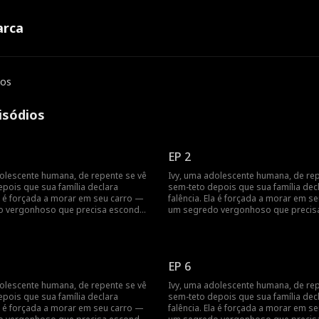
rca
ios
isódios
EP 2
dolescente humana, de repente se vê
Ivy, uma adolescente humana, de rep
pois que sua família declara
sem-teto depois que sua família dec
la é forçada a morar em seu carro —
falência. Ela é forçada a morar em s
 vergonhoso que precisa esconder
um segredo vergonhoso que precis
es cruéis de sua escola particular
dos valentões cruéis de sua escola p
m dia, ela descobre que é a
de elite. Um dia, ela descobre que é 
a tanto de Sebastian, o herdeiro
companheira tanto de Sebastian, o h
 quanto de Zane, o príncipe
lobisomem, quanto de Zane, o prínc
EP 6
sses dois rapazes
vampiro. Esses dois rapazes
almente bonitos têm
sobrenaturalmente bonitos têm
dolescente humana, de repente se vê
Ivy, uma adolescente humana, de rep
ades opostas: um tão apaixonado
personalidades opostas: um tão ap
pois que sua família declara
sem-teto depois que sua família dec
go e o outro tão frio quanto o gelo.
quanto o fogo e o outro tão frio qua
la é forçada a morar em seu carro —
falência. Ela é forçada a morar em s
 é o seu verdadeiro amor? Mais
Qual deles é o seu verdadeiro amor