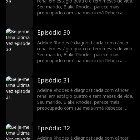
pode ser tarde demais para ele dizer que
renal em estágio quatro e tem meses de vida.
sempre foi ela quem ele amou.
Seu marido, Blake Rhodes, parece mais
preocupado com sua meia-irmã Rebecca,
para quem Adeline constantemente doa
sangue. Blake confunde Adeline com uma
interesseira calculista, e ela acha que ele
Episódio 30
nunca a amou. Tudo muda quando Blake
descobre que Adeline está morrendo, mas
Adeline Rhodes é diagnosticada com câncer
pode ser tarde demais para ele dizer que
renal em estágio quatro e tem meses de vida.
sempre foi ela quem ele amou.
Seu marido, Blake Rhodes, parece mais
preocupado com sua meia-irmã Rebecca,
para quem Adeline constantemente doa
sangue. Blake confunde Adeline com uma
interesseira calculista, e ela acha que ele
Episódio 31
nunca a amou. Tudo muda quando Blake
descobre que Adeline está morrendo, mas
Adeline Rhodes é diagnosticada com câncer
pode ser tarde demais para ele dizer que
renal em estágio quatro e tem meses de vida.
sempre foi ela quem ele amou.
Seu marido, Blake Rhodes, parece mais
preocupado com sua meia-irmã Rebecca,
para quem Adeline constantemente doa
sangue. Blake confunde Adeline com uma
interesseira calculista, e ela acha que ele
Episódio 32
nunca a amou. Tudo muda quando Blake
descobre que Adeline está morrendo, mas
Adeline Rhodes é diagnosticada com câncer