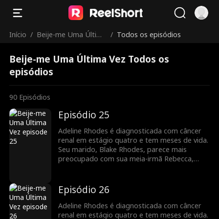
Início
/
Beije-me Uma Última
/
Todos os episódios
Vez
Beije-me Uma Última Vez Todos os
episódios
90
Episódios
Episódio 25
Adeline Rhodes é diagnosticada com câncer
renal em estágio quatro e tem meses de vida.
Seu marido, Blake Rhodes, parece mais
preocupado com sua meia-irmã Rebecca,
para quem Adeline constantemente doa
sangue. Blake confunde Adeline com uma
interesseira calculista, e ela acha que ele
Episódio 26
nunca a amou. Tudo muda quando Blake
descobre que Adeline está morrendo, mas
Adeline Rhodes é diagnosticada com câncer
pode ser tarde demais para ele dizer que
renal em estágio quatro e tem meses de vida.