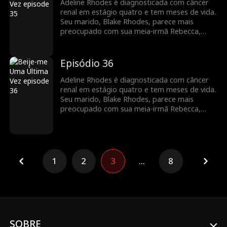
descobre que Adeline está morrendo, mas
Adeline Rhodes é diagnosticada com câncer
pode ser tarde demais para ele dizer que
renal em estágio quatro e tem meses de vida.
sempre foi ela quem ele amou.
Seu marido, Blake Rhodes, parece mais
preocupado com sua meia-irmã Rebecca,
para quem Adeline constantemente doa
sangue. Blake confunde Adeline com uma
interesseira calculista, e ela acha que ele
Episódio 36
nunca a amou. Tudo muda quando Blake
descobre que Adeline está morrendo, mas
Adeline Rhodes é diagnosticada com câncer
pode ser tarde demais para ele dizer que
renal em estágio quatro e tem meses de vida.
sempre foi ela quem ele amou.
Seu marido, Blake Rhodes, parece mais
preocupado com sua meia-irmã Rebecca,
para quem Adeline constantemente doa
sangue. Blake confunde Adeline com uma
interesseira calculista, e ela acha que ele
nunca a amou. Tudo muda quando Blake
descobre que Adeline está morrendo, mas
1
2
3
...
8
pode ser tarde demais para ele dizer que
sempre foi ela quem ele amou.
SOBRE