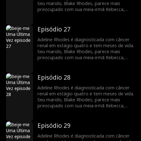
sempre foi ela quem ele amou.
Seu marido, Blake Rhodes, parece mais
preocupado com sua meia-irmã Rebecca,
para quem Adeline constantemente doa
sangue. Blake confunde Adeline com uma
interesseira calculista, e ela acha que ele
Episódio 27
nunca a amou. Tudo muda quando Blake
descobre que Adeline está morrendo, mas
Adeline Rhodes é diagnosticada com câncer
pode ser tarde demais para ele dizer que
renal em estágio quatro e tem meses de vida.
sempre foi ela quem ele amou.
Seu marido, Blake Rhodes, parece mais
preocupado com sua meia-irmã Rebecca,
para quem Adeline constantemente doa
sangue. Blake confunde Adeline com uma
interesseira calculista, e ela acha que ele
Episódio 28
nunca a amou. Tudo muda quando Blake
descobre que Adeline está morrendo, mas
Adeline Rhodes é diagnosticada com câncer
pode ser tarde demais para ele dizer que
renal em estágio quatro e tem meses de vida.
sempre foi ela quem ele amou.
Seu marido, Blake Rhodes, parece mais
preocupado com sua meia-irmã Rebecca,
para quem Adeline constantemente doa
sangue. Blake confunde Adeline com uma
interesseira calculista, e ela acha que ele
Episódio 29
nunca a amou. Tudo muda quando Blake
descobre que Adeline está morrendo, mas
Adeline Rhodes é diagnosticada com câncer