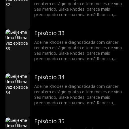
pode ser tarde demais para ele dizer que
renal em estágio quatro e tem meses de vida.
sempre foi ela quem ele amou.
Seu marido, Blake Rhodes, parece mais
preocupado com sua meia-irmã Rebecca,
para quem Adeline constantemente doa
sangue. Blake confunde Adeline com uma
interesseira calculista, e ela acha que ele
Episódio 33
nunca a amou. Tudo muda quando Blake
descobre que Adeline está morrendo, mas
Adeline Rhodes é diagnosticada com câncer
pode ser tarde demais para ele dizer que
renal em estágio quatro e tem meses de vida.
sempre foi ela quem ele amou.
Seu marido, Blake Rhodes, parece mais
preocupado com sua meia-irmã Rebecca,
para quem Adeline constantemente doa
sangue. Blake confunde Adeline com uma
interesseira calculista, e ela acha que ele
Episódio 34
nunca a amou. Tudo muda quando Blake
descobre que Adeline está morrendo, mas
Adeline Rhodes é diagnosticada com câncer
pode ser tarde demais para ele dizer que
renal em estágio quatro e tem meses de vida.
sempre foi ela quem ele amou.
Seu marido, Blake Rhodes, parece mais
preocupado com sua meia-irmã Rebecca,
para quem Adeline constantemente doa
sangue. Blake confunde Adeline com uma
interesseira calculista, e ela acha que ele
Episódio 35
nunca a amou. Tudo muda quando Blake