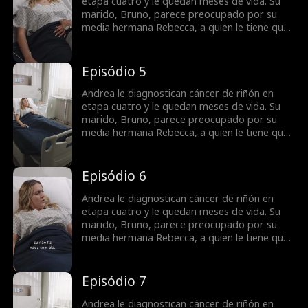
puede que sea demasiado tarde para decirle
etapa cuatro y le quedan meses de vida. Su
que fue a ella a quien amó todo este tiempo.
marido, Bruno, parece preocupado por su
media hermana Rebecca, a quien le tiene que
donar sangre constantemente. Bruno
confunde a Andrea con una mujer interesada
y calculadora por lo que ella cree que él nunca
Episódio 5
la ha amado. Todo esto cambia cuando Bruno
descubre que Andrea está muriendo, pero
Andrea le diagnostican cáncer de riñón en
puede que sea demasiado tarde para decirle
etapa cuatro y le quedan meses de vida. Su
que fue a ella a quien amó todo este tiempo.
marido, Bruno, parece preocupado por su
media hermana Rebecca, a quien le tiene que
donar sangre constantemente. Bruno
confunde a Andrea con una mujer interesada
y calculadora por lo que ella cree que él nunca
Episódio 6
la ha amado. Todo esto cambia cuando Bruno
descubre que Andrea está muriendo, pero
Andrea le diagnostican cáncer de riñón en
puede que sea demasiado tarde para decirle
etapa cuatro y le quedan meses de vida. Su
que fue a ella a quien amó todo este tiempo.
marido, Bruno, parece preocupado por su
media hermana Rebecca, a quien le tiene que
donar sangre constantemente. Bruno
confunde a Andrea con una mujer interesada
y calculadora por lo que ella cree que él nunca
Episódio 7
la ha amado. Todo esto cambia cuando Bruno
descubre que Andrea está muriendo, pero
Andrea le diagnostican cáncer de riñón en