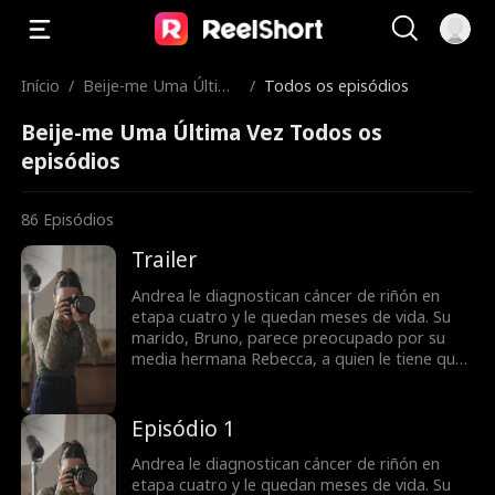
Início
/
Beije-me Uma Última
/
Todos os episódios
Vez
Beije-me Uma Última Vez Todos os
episódios
86
Episódios
Trailer
Andrea le diagnostican cáncer de riñón en
etapa cuatro y le quedan meses de vida. Su
marido, Bruno, parece preocupado por su
media hermana Rebecca, a quien le tiene que
donar sangre constantemente. Bruno
confunde a Andrea con una mujer interesada
y calculadora por lo que ella cree que él nunca
Episódio 1
la ha amado. Todo esto cambia cuando Bruno
descubre que Andrea está muriendo, pero
Andrea le diagnostican cáncer de riñón en
puede que sea demasiado tarde para decirle
etapa cuatro y le quedan meses de vida. Su