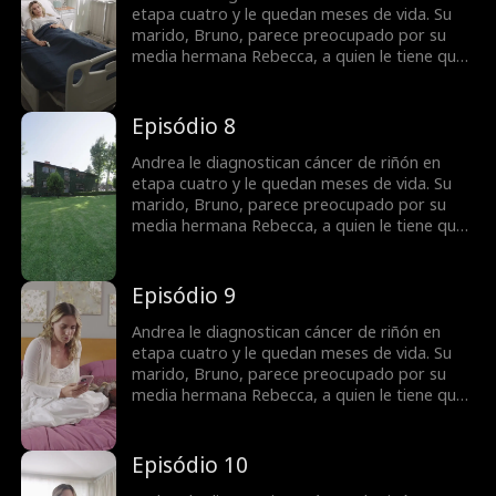
puede que sea demasiado tarde para decirle
etapa cuatro y le quedan meses de vida. Su
que fue a ella a quien amó todo este tiempo.
marido, Bruno, parece preocupado por su
media hermana Rebecca, a quien le tiene que
donar sangre constantemente. Bruno
confunde a Andrea con una mujer interesada
y calculadora por lo que ella cree que él nunca
Episódio 8
la ha amado. Todo esto cambia cuando Bruno
descubre que Andrea está muriendo, pero
Andrea le diagnostican cáncer de riñón en
puede que sea demasiado tarde para decirle
etapa cuatro y le quedan meses de vida. Su
que fue a ella a quien amó todo este tiempo.
marido, Bruno, parece preocupado por su
media hermana Rebecca, a quien le tiene que
donar sangre constantemente. Bruno
confunde a Andrea con una mujer interesada
y calculadora por lo que ella cree que él nunca
Episódio 9
la ha amado. Todo esto cambia cuando Bruno
descubre que Andrea está muriendo, pero
Andrea le diagnostican cáncer de riñón en
puede que sea demasiado tarde para decirle
etapa cuatro y le quedan meses de vida. Su
que fue a ella a quien amó todo este tiempo.
marido, Bruno, parece preocupado por su
media hermana Rebecca, a quien le tiene que
donar sangre constantemente. Bruno
confunde a Andrea con una mujer interesada
y calculadora por lo que ella cree que él nunca
Episódio 10
la ha amado. Todo esto cambia cuando Bruno