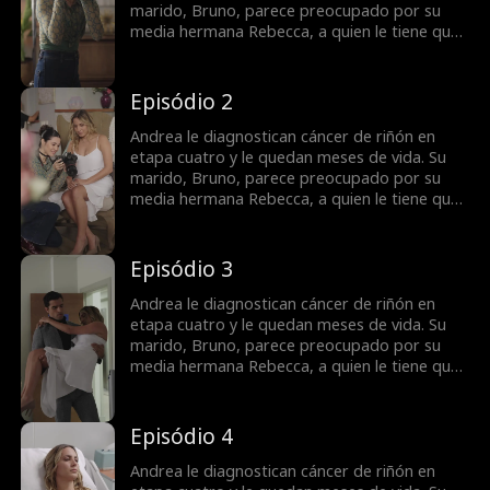
que fue a ella a quien amó todo este tiempo.
marido, Bruno, parece preocupado por su
media hermana Rebecca, a quien le tiene que
donar sangre constantemente. Bruno
confunde a Andrea con una mujer interesada
y calculadora por lo que ella cree que él nunca
Episódio 2
la ha amado. Todo esto cambia cuando Bruno
descubre que Andrea está muriendo, pero
Andrea le diagnostican cáncer de riñón en
puede que sea demasiado tarde para decirle
etapa cuatro y le quedan meses de vida. Su
que fue a ella a quien amó todo este tiempo.
marido, Bruno, parece preocupado por su
media hermana Rebecca, a quien le tiene que
donar sangre constantemente. Bruno
confunde a Andrea con una mujer interesada
y calculadora por lo que ella cree que él nunca
Episódio 3
la ha amado. Todo esto cambia cuando Bruno
descubre que Andrea está muriendo, pero
Andrea le diagnostican cáncer de riñón en
puede que sea demasiado tarde para decirle
etapa cuatro y le quedan meses de vida. Su
que fue a ella a quien amó todo este tiempo.
marido, Bruno, parece preocupado por su
media hermana Rebecca, a quien le tiene que
donar sangre constantemente. Bruno
confunde a Andrea con una mujer interesada
y calculadora por lo que ella cree que él nunca
Episódio 4
la ha amado. Todo esto cambia cuando Bruno
descubre que Andrea está muriendo, pero
Andrea le diagnostican cáncer de riñón en