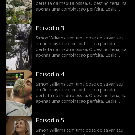
herdeiro de uma empresa de bilhões de
perfeita da medula óssea. O destino teria, há
dólares e não o Joe médio que ele se faz?
apenas uma combinação perfeita, Leslie
Maddison! Em troca da doação de Leslie,
Simon deve se casar com ela para que ela
possa ficar nos Estados Unidos. Leslie precisa
Episódio 3
de um green card, e Simon precisa de sua
medula óssea. Mas o que acontece quando
Simon Williams tem uma dose de salvar seu
Leslie descobre ... Simon é realmente o
irmão mais novo, encontre -o a partida
herdeiro de uma empresa de bilhões de
perfeita da medula óssea. O destino teria, há
dólares e não o Joe médio que ele se faz?
apenas uma combinação perfeita, Leslie
Maddison! Em troca da doação de Leslie,
Simon deve se casar com ela para que ela
possa ficar nos Estados Unidos. Leslie precisa
Episódio 4
de um green card, e Simon precisa de sua
medula óssea. Mas o que acontece quando
Simon Williams tem uma dose de salvar seu
Leslie descobre ... Simon é realmente o
irmão mais novo, encontre -o a partida
herdeiro de uma empresa de bilhões de
perfeita da medula óssea. O destino teria, há
dólares e não o Joe médio que ele se faz?
apenas uma combinação perfeita, Leslie
Maddison! Em troca da doação de Leslie,
Simon deve se casar com ela para que ela
possa ficar nos Estados Unidos. Leslie precisa
Episódio 5
de um green card, e Simon precisa de sua
medula óssea. Mas o que acontece quando
Simon Williams tem uma dose de salvar seu