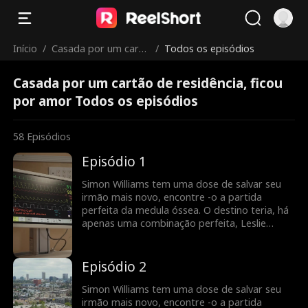
Início
/
Casada por um cartã
/
Todos os episódios
o de residência, ficou
Casada por um cartão de residência, ficou
por amor
por amor Todos os episódios
58
Episódios
Episódio 1
Simon Williams tem uma dose de salvar seu
irmão mais novo, encontre -o a partida
perfeita da medula óssea. O destino teria, há
apenas uma combinação perfeita, Leslie
Maddison! Em troca da doação de Leslie,
Simon deve se casar com ela para que ela
possa ficar nos Estados Unidos. Leslie precisa
Episódio 2
de um green card, e Simon precisa de sua
medula óssea. Mas o que acontece quando
Simon Williams tem uma dose de salvar seu
Leslie descobre ... Simon é realmente o
irmão mais novo, encontre -o a partida