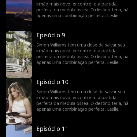
Leslie descobre ... Simon é realmente o
irmão mais novo, encontre -o a partida
herdeiro de uma empresa de bilhões de
perfeita da medula óssea. O destino teria, há
dólares e não o Joe médio que ele se faz?
apenas uma combinação perfeita, Leslie
Maddison! Em troca da doação de Leslie,
Simon deve se casar com ela para que ela
possa ficar nos Estados Unidos. Leslie precisa
Episódio 9
de um green card, e Simon precisa de sua
medula óssea. Mas o que acontece quando
Simon Williams tem uma dose de salvar seu
Leslie descobre ... Simon é realmente o
irmão mais novo, encontre -o a partida
herdeiro de uma empresa de bilhões de
perfeita da medula óssea. O destino teria, há
dólares e não o Joe médio que ele se faz?
apenas uma combinação perfeita, Leslie
Maddison! Em troca da doação de Leslie,
Simon deve se casar com ela para que ela
possa ficar nos Estados Unidos. Leslie precisa
Episódio 10
de um green card, e Simon precisa de sua
medula óssea. Mas o que acontece quando
Simon Williams tem uma dose de salvar seu
Leslie descobre ... Simon é realmente o
irmão mais novo, encontre -o a partida
herdeiro de uma empresa de bilhões de
perfeita da medula óssea. O destino teria, há
dólares e não o Joe médio que ele se faz?
apenas uma combinação perfeita, Leslie
Maddison! Em troca da doação de Leslie,
Simon deve se casar com ela para que ela
possa ficar nos Estados Unidos. Leslie precisa
Episódio 11
de um green card, e Simon precisa de sua