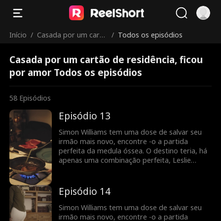
Início
/
Casada por um cartã
/
Todos os episódios
o de residência, ficou
Casada por um cartão de residência, ficou
por amor
por amor Todos os episódios
58
Episódios
Episódio 13
Simon Williams tem uma dose de salvar seu
irmão mais novo, encontre -o a partida
perfeita da medula óssea. O destino teria, há
apenas uma combinação perfeita, Leslie
Maddison! Em troca da doação de Leslie,
Simon deve se casar com ela para que ela
possa ficar nos Estados Unidos. Leslie precisa
Episódio 14
de um green card, e Simon precisa de sua
medula óssea. Mas o que acontece quando
Simon Williams tem uma dose de salvar seu
Leslie descobre ... Simon é realmente o
irmão mais novo, encontre -o a partida