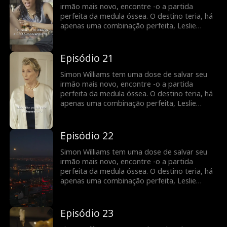
Leslie descobre ... Simon é realmente o
irmão mais novo, encontre -o a partida
herdeiro de uma empresa de bilhões de
perfeita da medula óssea. O destino teria, há
dólares e não o Joe médio que ele se faz?
apenas uma combinação perfeita, Leslie
Maddison! Em troca da doação de Leslie,
Simon deve se casar com ela para que ela
possa ficar nos Estados Unidos. Leslie precisa
Episódio 21
de um green card, e Simon precisa de sua
medula óssea. Mas o que acontece quando
Simon Williams tem uma dose de salvar seu
Leslie descobre ... Simon é realmente o
irmão mais novo, encontre -o a partida
herdeiro de uma empresa de bilhões de
perfeita da medula óssea. O destino teria, há
dólares e não o Joe médio que ele se faz?
apenas uma combinação perfeita, Leslie
Maddison! Em troca da doação de Leslie,
Simon deve se casar com ela para que ela
possa ficar nos Estados Unidos. Leslie precisa
Episódio 22
de um green card, e Simon precisa de sua
medula óssea. Mas o que acontece quando
Simon Williams tem uma dose de salvar seu
Leslie descobre ... Simon é realmente o
irmão mais novo, encontre -o a partida
herdeiro de uma empresa de bilhões de
perfeita da medula óssea. O destino teria, há
dólares e não o Joe médio que ele se faz?
apenas uma combinação perfeita, Leslie
Maddison! Em troca da doação de Leslie,
Simon deve se casar com ela para que ela
possa ficar nos Estados Unidos. Leslie precisa
Episódio 23
de um green card, e Simon precisa de sua