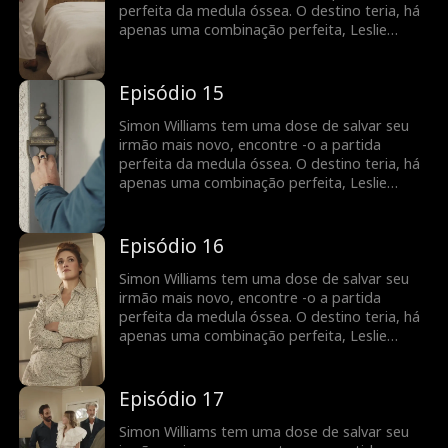
herdeiro de uma empresa de bilhões de
perfeita da medula óssea. O destino teria, há
dólares e não o Joe médio que ele se faz?
apenas uma combinação perfeita, Leslie
Maddison! Em troca da doação de Leslie,
Simon deve se casar com ela para que ela
possa ficar nos Estados Unidos. Leslie precisa
Episódio 15
de um green card, e Simon precisa de sua
medula óssea. Mas o que acontece quando
Simon Williams tem uma dose de salvar seu
Leslie descobre ... Simon é realmente o
irmão mais novo, encontre -o a partida
herdeiro de uma empresa de bilhões de
perfeita da medula óssea. O destino teria, há
dólares e não o Joe médio que ele se faz?
apenas uma combinação perfeita, Leslie
Maddison! Em troca da doação de Leslie,
Simon deve se casar com ela para que ela
possa ficar nos Estados Unidos. Leslie precisa
Episódio 16
de um green card, e Simon precisa de sua
medula óssea. Mas o que acontece quando
Simon Williams tem uma dose de salvar seu
Leslie descobre ... Simon é realmente o
irmão mais novo, encontre -o a partida
herdeiro de uma empresa de bilhões de
perfeita da medula óssea. O destino teria, há
dólares e não o Joe médio que ele se faz?
apenas uma combinação perfeita, Leslie
Maddison! Em troca da doação de Leslie,
Simon deve se casar com ela para que ela
possa ficar nos Estados Unidos. Leslie precisa
Episódio 17
de um green card, e Simon precisa de sua
medula óssea. Mas o que acontece quando
Simon Williams tem uma dose de salvar seu