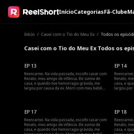
Início
Categorias
Fã-Clube
Ma
Início
/
Casei com o Tio do Meu Ex
/
Todos os episód
Casei com o Tio do Meu Ex Todos os epi
EP 13
EP 14
Reencarnei. Na vida passada, escolhi casar com
Reencarnei
Renato, meu amigo de infância. Ele sumia de
Renato, meu
casa, e quando tive hemorragia grávida, me
casa, e qu
largou por causa da ex. Morri com meu bebê.
largou por
Ele nem chorou. Agora, voltei no dia em que
Ele nem cho
minha mãe perguntou com quem eu queria
minha mãe 
casar. E escolhi o tio dele.
casar. E esc
EP 17
EP 18
Reencarnei. Na vida passada, escolhi casar com
Reencarnei
Renato, meu amigo de infância. Ele sumia de
Renato, meu
casa, e quando tive hemorragia grávida, me
casa, e qu