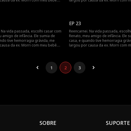
 causa da ex. Morri com meu bebê.
largou por causa da ex. Morri com 
rou. Agora, voltei no dia em que
Ele nem chorou. Agora, voltei no dia
perguntou com quem eu queria
minha mãe perguntou com quem eu 
olhi o tio dele.
casar. E escolhi o tio dele.
EP 23
. Na vida passada, escolhi casar com
Reencarnei. Na vida passada, escolh
 amigo de infância. Ele sumia de
Renato, meu amigo de infância. Ele 
ando tive hemorragia grávida, me
casa, e quando tive hemorragia gráv
 causa da ex. Morri com meu bebê.
largou por causa da ex. Morri com 
rou. Agora, voltei no dia em que
Ele nem chorou. Agora, voltei no dia
perguntou com quem eu queria
minha mãe perguntou com quem eu 
olhi o tio dele.
casar. E escolhi o tio dele.
1
2
3
SOBRE
SUPORTE