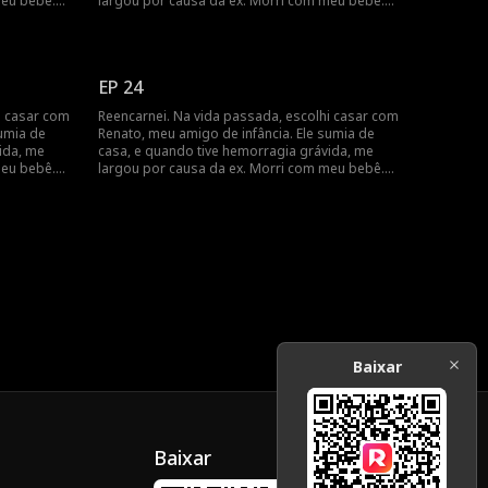
meu bebê.
largou por causa da ex. Morri com meu bebê.
 em que
Ele nem chorou. Agora, voltei no dia em que
queria
minha mãe perguntou com quem eu queria
casar. E escolhi o tio dele.
EP 24
i casar com
Reencarnei. Na vida passada, escolhi casar com
sumia de
Renato, meu amigo de infância. Ele sumia de
ida, me
casa, e quando tive hemorragia grávida, me
meu bebê.
largou por causa da ex. Morri com meu bebê.
 em que
Ele nem chorou. Agora, voltei no dia em que
queria
minha mãe perguntou com quem eu queria
casar. E escolhi o tio dele.
Baixar
Baixar