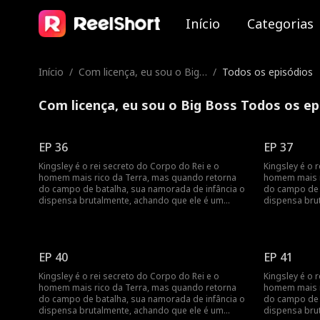
Início
Categorias
Início
/
Com licença, eu sou o Big
/
Todos os episódios
Boss
Com licença, eu sou o Big Boss Todos os ep
EP 36
EP 37
Kingsley é o rei secreto do Corpo do Rei e o
Kingsley é o 
homem mais rico da Terra, mas quando retorna
homem mais r
do campo de batalha, sua namorada de infância o
do campo de 
dispensa brutalmente, achando que ele é um
dispensa bru
palhaço. Como o rei de todos os homens fará ela
palhaço. Como
se arrepender?
se arrepende
EP 40
EP 41
Kingsley é o rei secreto do Corpo do Rei e o
Kingsley é o 
homem mais rico da Terra, mas quando retorna
homem mais r
do campo de batalha, sua namorada de infância o
do campo de 
dispensa brutalmente, achando que ele é um
dispensa bru