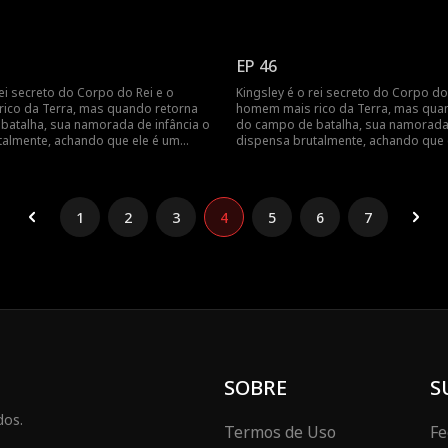
 o rei de todos os homens fará ela
palhaço. Como o rei de todos os ho
r?
se arrepender?
EP 46
rei secreto do Corpo do Rei e o
Kingsley é o rei secreto do Corpo do
ico da Terra, mas quando retorna
homem mais rico da Terra, mas qua
batalha, sua namorada de infância o
do campo de batalha, sua namorada 
talmente, achando que ele é um
dispensa brutalmente, achando que 
 o rei de todos os homens fará ela
palhaço. Como o rei de todos os ho
r?
se arrepender?
1
2
3
4
5
6
7
SOBRE
S
dos.
Termos de Uso
Fe