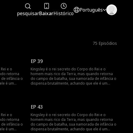
Português
pesquisar
Baixar
Histórico
75
Episódios
EP 39
 Rei e o
Kingsley é o rei secreto do Corpo do Rei e o
ndo retorna
homem mais rico da Terra, mas quando retorna
de infância o
do campo de batalha, sua namorada de infância o
ele é um
dispensa brutalmente, achando que ele é um
mens fará ela
palhaço. Como o rei de todos os homens fará ela
se arrepender?
EP 43
 Rei e o
Kingsley é o rei secreto do Corpo do Rei e o
ndo retorna
homem mais rico da Terra, mas quando retorna
de infância o
do campo de batalha, sua namorada de infância o
ele é um
dispensa brutalmente, achando que ele é um