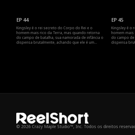
palhaço. Como o rei de todos os homens fará ela
palhaço. Como
se arrepender?
se arrepende
EP 44
EP 45
Kingsley é o rei secreto do Corpo do Rei e o
Kingsley é o 
homem mais rico da Terra, mas quando retorna
homem mais r
do campo de batalha, sua namorada de infância o
do campo de 
dispensa brutalmente, achando que ele é um
dispensa bru
palhaço. Como o rei de todos os homens fará ela
palhaço. Como
se arrepender?
se arrepende
© 2026 Crazy Maple Studio™, Inc. Todos os direitos reserva