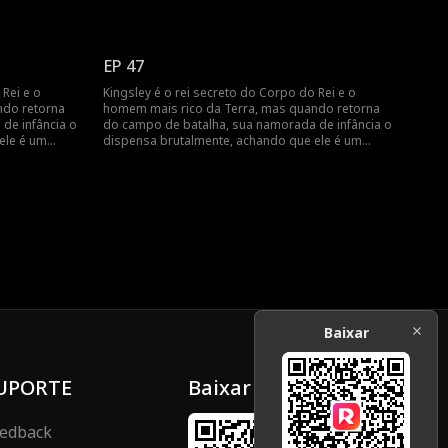
mens fará ela
palhaço. Como o rei de todos os homens fará ela
se arrepender?
EP 47
 Rei e o
Kingsley é o rei secreto do Corpo do Rei e o
ndo retorna
homem mais rico da Terra, mas quando retorna
de infância o
do campo de batalha, sua namorada de infância o
ele é um
dispensa brutalmente, achando que ele é um
mens fará ela
palhaço. Como o rei de todos os homens fará ela
se arrepender?
Baixar
UPORTE
Baixar
edback