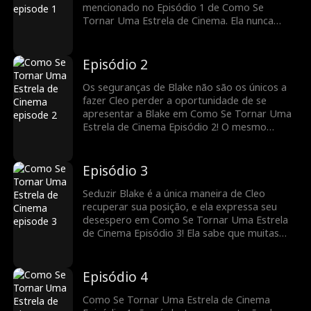
mencionado no Episódio 1 de Como Se
Tornar Uma Estrela de Cinema. Ela nunca
pensou que o superstar seria grato por seus
beijos! No entanto, é isso que Blake sente,
mas, infelizmente, ele nunca chega a conhecê-
Episódio 2
la. A oportunidade de apresentação surgirá
novamente?
Os seguranças de Blake não são os únicos a
fazer Cleo perder a oportunidade de se
apresentar a Blake em Como Se Tornar Uma
Estrela de Cinema Episódio 2! O mesmo
episódio também mostra Julian Lang
demitindo-a porque ela não conseguiu
contatar Blake Wilder. No entanto, ela não
Episódio 3
pode arriscar o emprego! O que Cleo fará
para recuperar seu lugar com Blake?
Seduzir Blake é a única maneira de Cleo
recuperar sua posição, e ela expressa seu
desespero em Como Se Tornar Uma Estrela
de Cinema Episódio 3! Ela sabe que muitas
mulheres estão dispostas a se vender para
conseguir uma carona até a casa de Blake,
mas o show deve continuar. Então, como ela
Episódio 4
responderá quando Blake perguntar sobre
suas necessidades?
Como Se Tornar Uma Estrela de Cinema