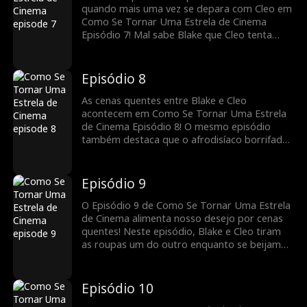
quando mais uma vez se depara com Cleo em
Como Se Tornar Uma Estrela de Cinema
Episódio 7! Mal sabe Blake que Cleo tenta
fugir dos dois cretinos tentando vendê-la.
Outra cena quente acontecerá dentro do
carro de Blake?
Episódio 8
As cenas quentes entre Blake e Cleo
acontecem em Como Se Tornar Uma Estrela
de Cinema Episódio 8! O mesmo episódio
também destaca que o afrodisíaco borrifado
de Cleo fez efeito em seu desejo sexual. Por
outro lado, Blake também a acha linda e
irresistível! O que Blake fará depois que seus
Episódio 9
motoristas os deixarem dentro do carro?
O Episódio 9 de Como Se Tornar Uma Estrela
de Cinema alimenta nosso desejo por cenas
quentes! Neste episódio, Blake e Cleo tiram
as roupas um do outro enquanto se beijam
suavemente e apaixonadamente. Só
podemos saber o que acontece após o
relacionamento sexual espontâneo, então
Episódio 10
fique ligado para mais cenas!