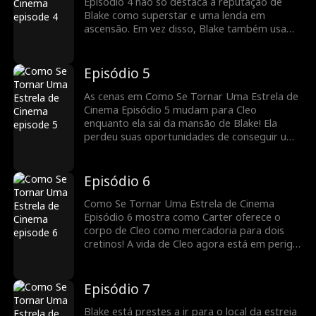
Episódio 4 não só destaca a reputação de
Blake como superstar e uma lenda em
ascensão. Em vez disso, Blake também usa
sua reputação para desmascarar a intenção
de Cleo e expulsá-la da propriedade! A
sedução de Cleo pode enojar Blake, então ele
Episódio 5
liga para Olivia para fazer uma pesquisa sobre
ela. Blake ouvirá Cleo após o telefonema?
As cenas em Como Se Tornar Uma Estrela de
Cinema Episódio 5 mudam para Cleo
enquanto ela sai da mansão de Blake! Ela
perdeu suas oportunidades de conseguir um
papel principal com Blake. Agora, Carter, seu
irmão mais velho, exige seu dinheiro e a
sufoca. Que outras coisas desagradáveis
Episódio 6
Carter fará a Blake?
Como Se Tornar Uma Estrela de Cinema
Episódio 6 mostra como Carter oferece o
corpo de Cleo como mercadoria para dois
cretinos! A vida de Cleo agora está em perigo,
e o telefone de Blake está tocando. A ligação
é de Olivia, informando que Cleo era
funcionária da Reel Vista antes de ser
Episódio 7
demitida. Blake correrá para salvar Cleo,
agora que admite seu erro?
Blake está prestes a ir para o local da estreia