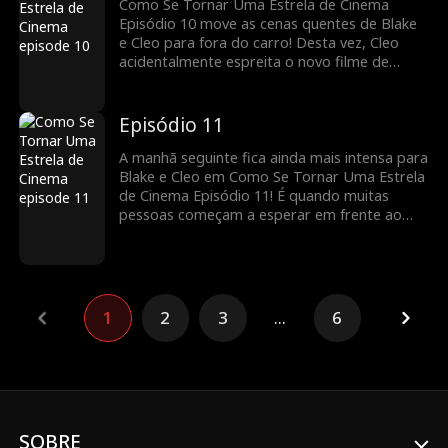
Como Se Tornar Uma Estrela de Cinema
Episódio 10 move as cenas quentes de Blake
e Cleo para fora do carro! Desta vez, Cleo
acidentalmente espreita o novo filme de
Blake com Vivian St. James como atriz
principal. Ela imediatamente se sente inferior
e se questiona, mas o que Blake fará para
Episódio 11
reconstruir sua autoconfiança?
A manhã seguinte fica ainda mais intensa para
Blake e Cleo em Como Se Tornar Uma Estrela
de Cinema Episódio 11! É quando muitas
pessoas começam a esperar em frente ao
quarto de Blake para obter mais informações
sobre seus supostos escândalos com Cleo.
Agora que Blake e Cleo não se vestiram,
como eles responderão a essas pessoas?
1
2
3
...
6
SOBRE