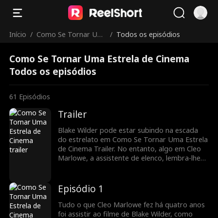
Início
/
Como Se Tornar Um
/
Todos os episódios
a Estrela de Cinema
Como Se Tornar Uma Estrela de Cinema
Todos os episódios
61
Episódios
Trailer
Blake Wilder pode estar subindo na escada
do estrelato em Como Se Tornar Uma Estrela
de Cinema Trailer. No entanto, algo em Cleo
Marlowe, a assistente de elenco, lembra-lhe
da garota que o salvou. Não importa se as
pessoas da indústria começam a criar
rumores sobre o relacionamento escandaloso
Episódio 1
dela! Como ele defenderá Cleo dessas
pessoas?
Tudo o que Cleo Marlowe fez há quatro anos
foi assistir ao filme de Blake Wilder, como