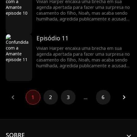
essencial, um único erro pode destruir tudo…
Vivian Harper encaixa uma brecha em sua
e revelar mentiras guardadas por muito
agenda apertada para fazer uma surpresa no
tempo.
casamento do filho, Noah, mas acaba sendo
humilhada, agredida publicamente e acusada
de ser a “outra” por sua futura nora, Mia.
Enquanto o boato se espalha, a poderosa
família Harper se vê à beira do colapso. Em
Episódio 11
um mundo onde manter as aparências é
essencial, um único erro pode destruir tudo…
Vivian Harper encaixa uma brecha em sua
e revelar mentiras guardadas por muito
agenda apertada para fazer uma surpresa no
tempo.
casamento do filho, Noah, mas acaba sendo
humilhada, agredida publicamente e acusada
de ser a “outra” por sua futura nora, Mia.
Enquanto o boato se espalha, a poderosa
família Harper se vê à beira do colapso. Em
um mundo onde manter as aparências é
essencial, um único erro pode destruir tudo…
1
2
3
...
6
e revelar mentiras guardadas por muito
tempo.
SOBRE