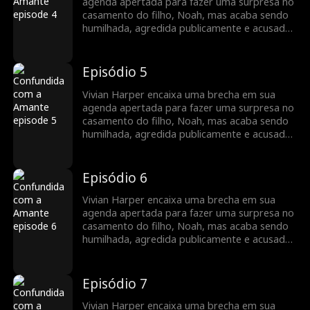
e revelar mentiras guardadas por muito
agenda apertada para fazer uma surpresa no
tempo.
casamento do filho, Noah, mas acaba sendo
humilhada, agredida publicamente e acusada
de ser a “outra” por sua futura nora, Mia.
Enquanto o boato se espalha, a poderosa
família Harper se vê à beira do colapso. Em
Episódio 5
um mundo onde manter as aparências é
essencial, um único erro pode destruir tudo…
Vivian Harper encaixa uma brecha em sua
e revelar mentiras guardadas por muito
agenda apertada para fazer uma surpresa no
tempo.
casamento do filho, Noah, mas acaba sendo
humilhada, agredida publicamente e acusada
de ser a “outra” por sua futura nora, Mia.
Enquanto o boato se espalha, a poderosa
família Harper se vê à beira do colapso. Em
Episódio 6
um mundo onde manter as aparências é
essencial, um único erro pode destruir tudo…
Vivian Harper encaixa uma brecha em sua
e revelar mentiras guardadas por muito
agenda apertada para fazer uma surpresa no
tempo.
casamento do filho, Noah, mas acaba sendo
humilhada, agredida publicamente e acusada
de ser a “outra” por sua futura nora, Mia.
Enquanto o boato se espalha, a poderosa
família Harper se vê à beira do colapso. Em
Episódio 7
um mundo onde manter as aparências é
essencial, um único erro pode destruir tudo…
Vivian Harper encaixa uma brecha em sua