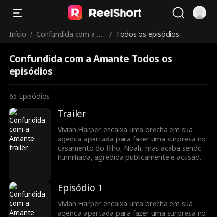
Início
/
Confundida com a A
/
Todos os episódios
mante
Confundida com a Amante Todos os
episódios
65
Episódios
Trailer
Vivian Harper encaixa uma brecha em sua
agenda apertada para fazer uma surpresa no
casamento do filho, Noah, mas acaba sendo
humilhada, agredida publicamente e acusada
de ser a “outra” por sua futura nora, Mia.
Enquanto o boato se espalha, a poderosa
família Harper se vê à beira do colapso. Em
Episódio 1
um mundo onde manter as aparências é
essencial, um único erro pode destruir tudo…
Vivian Harper encaixa uma brecha em sua
e revelar mentiras guardadas por muito
agenda apertada para fazer uma surpresa no