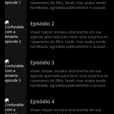
tempo.
casamento do filho, Noah, mas acaba sendo
humilhada, agredida publicamente e acusada
de ser a “outra” por sua futura nora, Mia.
Enquanto o boato se espalha, a poderosa
família Harper se vê à beira do colapso. Em
Episódio 2
um mundo onde manter as aparências é
essencial, um único erro pode destruir tudo…
Vivian Harper encaixa uma brecha em sua
e revelar mentiras guardadas por muito
agenda apertada para fazer uma surpresa no
tempo.
casamento do filho, Noah, mas acaba sendo
humilhada, agredida publicamente e acusada
de ser a “outra” por sua futura nora, Mia.
Enquanto o boato se espalha, a poderosa
família Harper se vê à beira do colapso. Em
Episódio 3
um mundo onde manter as aparências é
essencial, um único erro pode destruir tudo…
Vivian Harper encaixa uma brecha em sua
e revelar mentiras guardadas por muito
agenda apertada para fazer uma surpresa no
tempo.
casamento do filho, Noah, mas acaba sendo
humilhada, agredida publicamente e acusada
de ser a “outra” por sua futura nora, Mia.
Enquanto o boato se espalha, a poderosa
família Harper se vê à beira do colapso. Em
Episódio 4
um mundo onde manter as aparências é
essencial, um único erro pode destruir tudo…
Vivian Harper encaixa uma brecha em sua