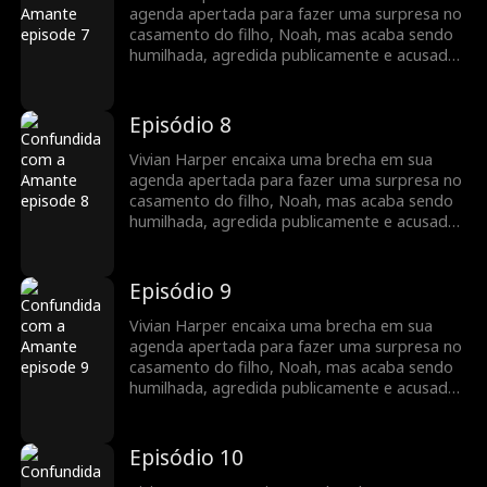
e revelar mentiras guardadas por muito
agenda apertada para fazer uma surpresa no
tempo.
casamento do filho, Noah, mas acaba sendo
humilhada, agredida publicamente e acusada
de ser a “outra” por sua futura nora, Mia.
Enquanto o boato se espalha, a poderosa
família Harper se vê à beira do colapso. Em
Episódio 8
um mundo onde manter as aparências é
essencial, um único erro pode destruir tudo…
Vivian Harper encaixa uma brecha em sua
e revelar mentiras guardadas por muito
agenda apertada para fazer uma surpresa no
tempo.
casamento do filho, Noah, mas acaba sendo
humilhada, agredida publicamente e acusada
de ser a “outra” por sua futura nora, Mia.
Enquanto o boato se espalha, a poderosa
família Harper se vê à beira do colapso. Em
Episódio 9
um mundo onde manter as aparências é
essencial, um único erro pode destruir tudo…
Vivian Harper encaixa uma brecha em sua
e revelar mentiras guardadas por muito
agenda apertada para fazer uma surpresa no
tempo.
casamento do filho, Noah, mas acaba sendo
humilhada, agredida publicamente e acusada
de ser a “outra” por sua futura nora, Mia.
Enquanto o boato se espalha, a poderosa
família Harper se vê à beira do colapso. Em
Episódio 10
um mundo onde manter as aparências é