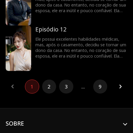
dono da casa. No entanto, no coração de sua
esposa, ele era inútil e pouco confiável. Ela
insistiu no divórcio. No entanto, mais tarde,
quando soube da verdade, ela implorou para
que ele salvasse seu avô e estava disposta a
Episódio 12
se casar novamente com ele...
Ele possui excelentes habilidades médicas,
mas, após o casamento, decidiu se tornar um
dono da casa. No entanto, no coração de sua
esposa, ele era inútil e pouco confiável. Ela
insistiu no divórcio. No entanto, mais tarde,
quando soube da verdade, ela implorou para
que ele salvasse seu avô e estava disposta a
se casar novamente com ele...
1
2
3
...
9
SOBRE