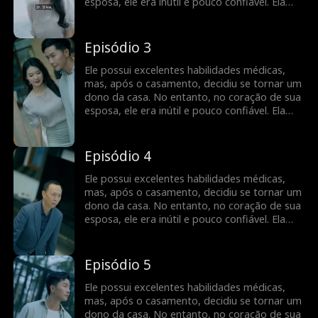
esposa, ele era inútil e pouco confiável. Ela
insistiu no divórcio. No entanto, mais tarde,
quando soube da verdade, ela implorou para
que ele salvasse seu avô e estava disposta a
Episódio 3
se casar novamente com ele...
Ele possui excelentes habilidades médicas,
mas, após o casamento, decidiu se tornar um
dono da casa. No entanto, no coração de sua
esposa, ele era inútil e pouco confiável. Ela
insistiu no divórcio. No entanto, mais tarde,
quando soube da verdade, ela implorou para
que ele salvasse seu avô e estava disposta a
Episódio 4
se casar novamente com ele...
Ele possui excelentes habilidades médicas,
mas, após o casamento, decidiu se tornar um
dono da casa. No entanto, no coração de sua
esposa, ele era inútil e pouco confiável. Ela
insistiu no divórcio. No entanto, mais tarde,
quando soube da verdade, ela implorou para
que ele salvasse seu avô e estava disposta a
Episódio 5
se casar novamente com ele...
Ele possui excelentes habilidades médicas,
mas, após o casamento, decidiu se tornar um
dono da casa. No entanto, no coração de sua