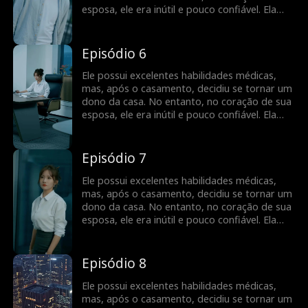
esposa, ele era inútil e pouco confiável. Ela
insistiu no divórcio. No entanto, mais tarde,
quando soube da verdade, ela implorou para
que ele salvasse seu avô e estava disposta a
Episódio 6
se casar novamente com ele...
Ele possui excelentes habilidades médicas,
mas, após o casamento, decidiu se tornar um
dono da casa. No entanto, no coração de sua
esposa, ele era inútil e pouco confiável. Ela
insistiu no divórcio. No entanto, mais tarde,
quando soube da verdade, ela implorou para
que ele salvasse seu avô e estava disposta a
Episódio 7
se casar novamente com ele...
Ele possui excelentes habilidades médicas,
mas, após o casamento, decidiu se tornar um
dono da casa. No entanto, no coração de sua
esposa, ele era inútil e pouco confiável. Ela
insistiu no divórcio. No entanto, mais tarde,
quando soube da verdade, ela implorou para
que ele salvasse seu avô e estava disposta a
Episódio 8
se casar novamente com ele...
Ele possui excelentes habilidades médicas,
mas, após o casamento, decidiu se tornar um