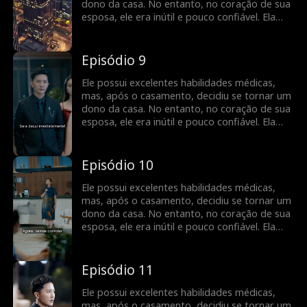
dono da casa. No entanto, no coração de sua
esposa, ele era inútil e pouco confiável. Ela
insistiu no divórcio. No entanto, mais tarde,
quando soube da verdade, ela implorou para
que ele salvasse seu avô e estava disposta a
Episódio 9
se casar novamente com ele...
Ele possui excelentes habilidades médicas,
mas, após o casamento, decidiu se tornar um
dono da casa. No entanto, no coração de sua
esposa, ele era inútil e pouco confiável. Ela
insistiu no divórcio. No entanto, mais tarde,
quando soube da verdade, ela implorou para
que ele salvasse seu avô e estava disposta a
Episódio 10
se casar novamente com ele...
Ele possui excelentes habilidades médicas,
mas, após o casamento, decidiu se tornar um
dono da casa. No entanto, no coração de sua
esposa, ele era inútil e pouco confiável. Ela
insistiu no divórcio. No entanto, mais tarde,
quando soube da verdade, ela implorou para
que ele salvasse seu avô e estava disposta a
Episódio 11
se casar novamente com ele...
Ele possui excelentes habilidades médicas,
mas, após o casamento, decidiu se tornar um