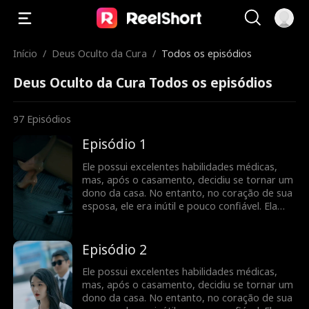
Início
/
Deus Oculto da Cura
/
Todos os episódios
Deus Oculto da Cura Todos os episódios
97
Episódios
Episódio 1
Ele possui excelentes habilidades médicas,
mas, após o casamento, decidiu se tornar um
dono da casa. No entanto, no coração de sua
esposa, ele era inútil e pouco confiável. Ela
insistiu no divórcio. No entanto, mais tarde,
quando soube da verdade, ela implorou para
que ele salvasse seu avô e estava disposta a
Episódio 2
se casar novamente com ele...
Ele possui excelentes habilidades médicas,
mas, após o casamento, decidiu se tornar um
dono da casa. No entanto, no coração de sua