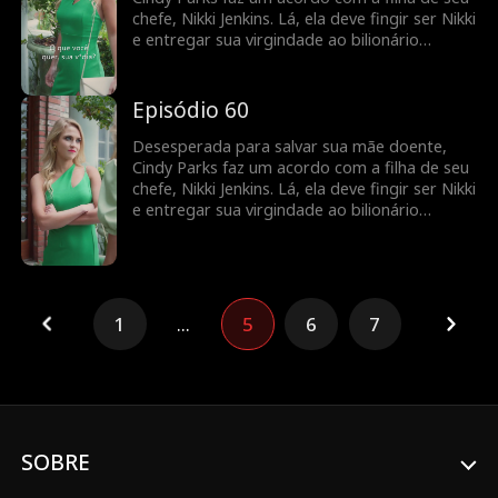
chefe, Nikki Jenkins. Lá, ela deve fingir ser Nikki
e entregar sua virgindade ao bilionário
Charles Kane. Nikki usa esse truque para
induzir Charles a se casar com ela, mas,
quando ela adoece, Cindy é mais uma vez
Episódio 60
forçada a fingir e a entrar em cena como uma
noiva substituta.
Desesperada para salvar sua mãe doente,
Cindy Parks faz um acordo com a filha de seu
chefe, Nikki Jenkins. Lá, ela deve fingir ser Nikki
e entregar sua virgindade ao bilionário
Charles Kane. Nikki usa esse truque para
induzir Charles a se casar com ela, mas,
quando ela adoece, Cindy é mais uma vez
forçada a fingir e a entrar em cena como uma
noiva substituta.
1
...
5
6
7
SOBRE