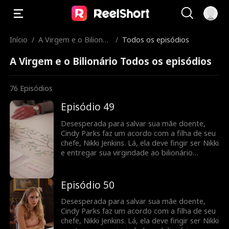
Início
/
A Virgem e o Bilionári
/
Todos os episódios
o
A Virgem e o Bilionário Todos os episódios
76
Episódios
Episódio 49
Desesperada para salvar sua mãe doente,
Cindy Parks faz um acordo com a filha de seu
chefe, Nikki Jenkins. Lá, ela deve fingir ser Nikki
e entregar sua virgindade ao bilionário
Charles Kane. Nikki usa esse truque para
induzir Charles a se casar com ela, mas,
quando ela adoece, Cindy é mais uma vez
Episódio 50
forçada a fingir e a entrar em cena como uma
noiva substituta.
Desesperada para salvar sua mãe doente,
Cindy Parks faz um acordo com a filha de seu
chefe, Nikki Jenkins. Lá, ela deve fingir ser Nikki