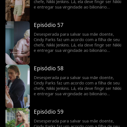
chefe, Nikki Jenkins. Lá, ela deve fingir ser Nikki
e entregar sua virgindade ao bilionário
Charles Kane. Nikki usa esse truque para
induzir Charles a se casar com ela, mas,
quando ela adoece, Cindy é mais uma vez
Episódio 57
forçada a fingir e a entrar em cena como uma
noiva substituta.
Desesperada para salvar sua mãe doente,
Cindy Parks faz um acordo com a filha de seu
chefe, Nikki Jenkins. Lá, ela deve fingir ser Nikki
e entregar sua virgindade ao bilionário
Charles Kane. Nikki usa esse truque para
induzir Charles a se casar com ela, mas,
quando ela adoece, Cindy é mais uma vez
Episódio 58
forçada a fingir e a entrar em cena como uma
noiva substituta.
Desesperada para salvar sua mãe doente,
Cindy Parks faz um acordo com a filha de seu
chefe, Nikki Jenkins. Lá, ela deve fingir ser Nikki
e entregar sua virgindade ao bilionário
Charles Kane. Nikki usa esse truque para
induzir Charles a se casar com ela, mas,
quando ela adoece, Cindy é mais uma vez
Episódio 59
forçada a fingir e a entrar em cena como uma
noiva substituta.
Desesperada para salvar sua mãe doente,
Cindy Parks faz um acordo com a filha de seu