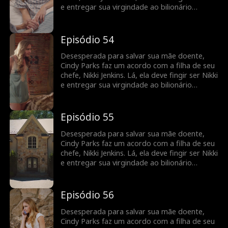
e entregar sua virgindade ao bilionário
Charles Kane. Nikki usa esse truque para
induzir Charles a se casar com ela, mas,
quando ela adoece, Cindy é mais uma vez
Episódio 54
forçada a fingir e a entrar em cena como uma
noiva substituta.
Desesperada para salvar sua mãe doente,
Cindy Parks faz um acordo com a filha de seu
chefe, Nikki Jenkins. Lá, ela deve fingir ser Nikki
e entregar sua virgindade ao bilionário
Charles Kane. Nikki usa esse truque para
induzir Charles a se casar com ela, mas,
quando ela adoece, Cindy é mais uma vez
Episódio 55
forçada a fingir e a entrar em cena como uma
noiva substituta.
Desesperada para salvar sua mãe doente,
Cindy Parks faz um acordo com a filha de seu
chefe, Nikki Jenkins. Lá, ela deve fingir ser Nikki
e entregar sua virgindade ao bilionário
Charles Kane. Nikki usa esse truque para
induzir Charles a se casar com ela, mas,
quando ela adoece, Cindy é mais uma vez
Episódio 56
forçada a fingir e a entrar em cena como uma
noiva substituta.
Desesperada para salvar sua mãe doente,
Cindy Parks faz um acordo com a filha de seu