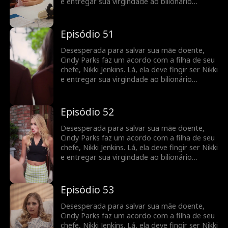
e entregar sua virgindade ao bilionário
Charles Kane. Nikki usa esse truque para
induzir Charles a se casar com ela, mas,
quando ela adoece, Cindy é mais uma vez
Episódio 51
forçada a fingir e a entrar em cena como uma
noiva substituta.
Desesperada para salvar sua mãe doente,
Cindy Parks faz um acordo com a filha de seu
chefe, Nikki Jenkins. Lá, ela deve fingir ser Nikki
e entregar sua virgindade ao bilionário
Charles Kane. Nikki usa esse truque para
induzir Charles a se casar com ela, mas,
quando ela adoece, Cindy é mais uma vez
Episódio 52
forçada a fingir e a entrar em cena como uma
noiva substituta.
Desesperada para salvar sua mãe doente,
Cindy Parks faz um acordo com a filha de seu
chefe, Nikki Jenkins. Lá, ela deve fingir ser Nikki
e entregar sua virgindade ao bilionário
Charles Kane. Nikki usa esse truque para
induzir Charles a se casar com ela, mas,
quando ela adoece, Cindy é mais uma vez
Episódio 53
forçada a fingir e a entrar em cena como uma
noiva substituta.
Desesperada para salvar sua mãe doente,
Cindy Parks faz um acordo com a filha de seu
chefe, Nikki Jenkins. Lá, ela deve fingir ser Nikki