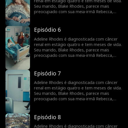
pode ser tarde demais para ele dizer que
renal em estágio quatro e tem meses de vida.
sempre foi ela quem ele amou.
Seu marido, Blake Rhodes, parece mais
preocupado com sua meia-irmã Rebecca,
para quem Adeline constantemente doa
sangue. Blake confunde Adeline com uma
interesseira calculista, e ela acha que ele
Episódio 6
nunca a amou. Tudo muda quando Blake
descobre que Adeline está morrendo, mas
Adeline Rhodes é diagnosticada com câncer
pode ser tarde demais para ele dizer que
renal em estágio quatro e tem meses de vida.
sempre foi ela quem ele amou.
Seu marido, Blake Rhodes, parece mais
preocupado com sua meia-irmã Rebecca,
para quem Adeline constantemente doa
sangue. Blake confunde Adeline com uma
interesseira calculista, e ela acha que ele
Episódio 7
nunca a amou. Tudo muda quando Blake
descobre que Adeline está morrendo, mas
Adeline Rhodes é diagnosticada com câncer
pode ser tarde demais para ele dizer que
renal em estágio quatro e tem meses de vida.
sempre foi ela quem ele amou.
Seu marido, Blake Rhodes, parece mais
preocupado com sua meia-irmã Rebecca,
para quem Adeline constantemente doa
sangue. Blake confunde Adeline com uma
interesseira calculista, e ela acha que ele
Episódio 8
nunca a amou. Tudo muda quando Blake
descobre que Adeline está morrendo, mas
Adeline Rhodes é diagnosticada com câncer