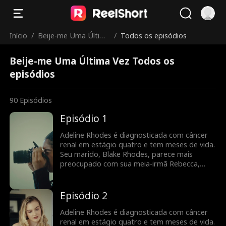
Início
/
Beije-me Uma Última
/
Todos os episódios
Vez
Beije-me Uma Última Vez Todos os
episódios
90
Episódios
Episódio 1
Adeline Rhodes é diagnosticada com câncer
renal em estágio quatro e tem meses de vida.
Seu marido, Blake Rhodes, parece mais
preocupado com sua meia-irmã Rebecca,
para quem Adeline constantemente doa
sangue. Blake confunde Adeline com uma
interesseira calculista, e ela acha que ele
Episódio 2
nunca a amou. Tudo muda quando Blake
descobre que Adeline está morrendo, mas
Adeline Rhodes é diagnosticada com câncer
pode ser tarde demais para ele dizer que
renal em estágio quatro e tem meses de vida.