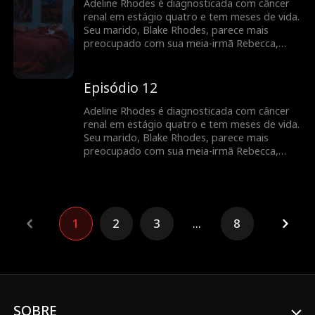
descobre que Adeline está morrendo, mas
Adeline Rhodes é diagnosticada com câncer
pode ser tarde demais para ele dizer que
renal em estágio quatro e tem meses de vida.
sempre foi ela quem ele amou.
Seu marido, Blake Rhodes, parece mais
preocupado com sua meia-irmã Rebecca,
para quem Adeline constantemente doa
sangue. Blake confunde Adeline com uma
interesseira calculista, e ela acha que ele
Episódio 12
nunca a amou. Tudo muda quando Blake
descobre que Adeline está morrendo, mas
Adeline Rhodes é diagnosticada com câncer
pode ser tarde demais para ele dizer que
renal em estágio quatro e tem meses de vida.
sempre foi ela quem ele amou.
Seu marido, Blake Rhodes, parece mais
preocupado com sua meia-irmã Rebecca,
para quem Adeline constantemente doa
sangue. Blake confunde Adeline com uma
interesseira calculista, e ela acha que ele
nunca a amou. Tudo muda quando Blake
descobre que Adeline está morrendo, mas
1
2
3
...
8
pode ser tarde demais para ele dizer que
sempre foi ela quem ele amou.
SOBRE