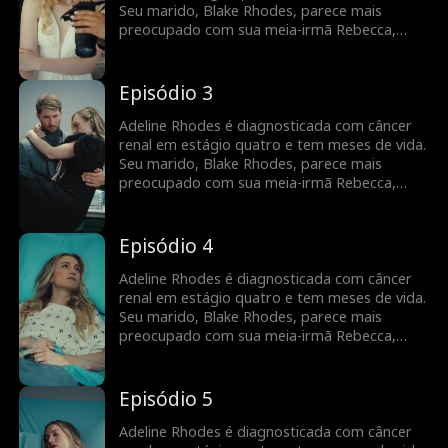
sempre foi ela quem ele amou.
Seu marido, Blake Rhodes, parece mais
preocupado com sua meia-irmã Rebecca,
para quem Adeline constantemente doa
sangue. Blake confunde Adeline com uma
interesseira calculista, e ela acha que ele
Episódio 3
nunca a amou. Tudo muda quando Blake
descobre que Adeline está morrendo, mas
Adeline Rhodes é diagnosticada com câncer
pode ser tarde demais para ele dizer que
renal em estágio quatro e tem meses de vida.
sempre foi ela quem ele amou.
Seu marido, Blake Rhodes, parece mais
preocupado com sua meia-irmã Rebecca,
para quem Adeline constantemente doa
sangue. Blake confunde Adeline com uma
interesseira calculista, e ela acha que ele
Episódio 4
nunca a amou. Tudo muda quando Blake
descobre que Adeline está morrendo, mas
Adeline Rhodes é diagnosticada com câncer
pode ser tarde demais para ele dizer que
renal em estágio quatro e tem meses de vida.
sempre foi ela quem ele amou.
Seu marido, Blake Rhodes, parece mais
preocupado com sua meia-irmã Rebecca,
para quem Adeline constantemente doa
sangue. Blake confunde Adeline com uma
interesseira calculista, e ela acha que ele
Episódio 5
nunca a amou. Tudo muda quando Blake
descobre que Adeline está morrendo, mas
Adeline Rhodes é diagnosticada com câncer