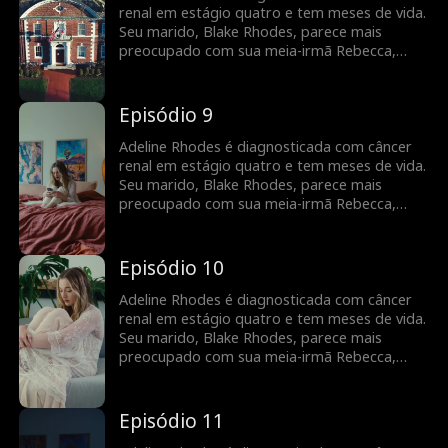
pode ser tarde demais para ele dizer que
renal em estágio quatro e tem meses de vida.
sempre foi ela quem ele amou.
Seu marido, Blake Rhodes, parece mais
preocupado com sua meia-irmã Rebecca,
para quem Adeline constantemente doa
sangue. Blake confunde Adeline com uma
interesseira calculista, e ela acha que ele
Episódio 9
nunca a amou. Tudo muda quando Blake
descobre que Adeline está morrendo, mas
Adeline Rhodes é diagnosticada com câncer
pode ser tarde demais para ele dizer que
renal em estágio quatro e tem meses de vida.
sempre foi ela quem ele amou.
Seu marido, Blake Rhodes, parece mais
preocupado com sua meia-irmã Rebecca,
para quem Adeline constantemente doa
sangue. Blake confunde Adeline com uma
interesseira calculista, e ela acha que ele
Episódio 10
nunca a amou. Tudo muda quando Blake
descobre que Adeline está morrendo, mas
Adeline Rhodes é diagnosticada com câncer
pode ser tarde demais para ele dizer que
renal em estágio quatro e tem meses de vida.
sempre foi ela quem ele amou.
Seu marido, Blake Rhodes, parece mais
preocupado com sua meia-irmã Rebecca,
para quem Adeline constantemente doa
sangue. Blake confunde Adeline com uma
interesseira calculista, e ela acha que ele
Episódio 11
nunca a amou. Tudo muda quando Blake