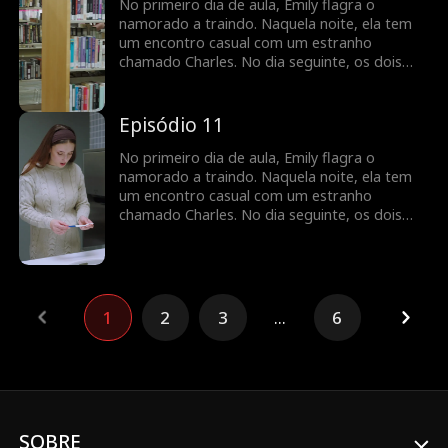
Justamente quando Emily pensa que tudo vai
No primeiro dia de aula, Emily flagra o
voltar aos trilhos, ela descobre
namorado a traindo. Naquela noite, ela tem
inesperadamente que está grávida...
um encontro casual com um estranho
chamado Charles. No dia seguinte, os dois
ficam chocados ao descobrir que Charles é o
novo professor de Emily. Eles mantêm uma
relação profissional de aluno e professor, mas
Episódio 11
há uma tensão inegável entre eles.
Justamente quando Emily pensa que tudo vai
No primeiro dia de aula, Emily flagra o
voltar aos trilhos, ela descobre
namorado a traindo. Naquela noite, ela tem
inesperadamente que está grávida...
um encontro casual com um estranho
chamado Charles. No dia seguinte, os dois
ficam chocados ao descobrir que Charles é o
novo professor de Emily. Eles mantêm uma
relação profissional de aluno e professor, mas
há uma tensão inegável entre eles.
Justamente quando Emily pensa que tudo vai
1
2
3
...
6
voltar aos trilhos, ela descobre
inesperadamente que está grávida...
SOBRE