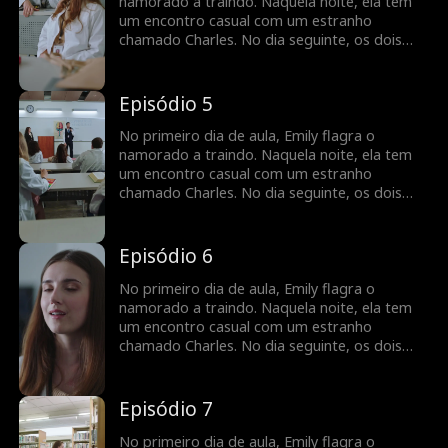
voltar aos trilhos, ela descobre
namorado a traindo. Naquela noite, ela tem
inesperadamente que está grávida...
um encontro casual com um estranho
chamado Charles. No dia seguinte, os dois
ficam chocados ao descobrir que Charles é o
novo professor de Emily. Eles mantêm uma
relação profissional de aluno e professor, mas
Episódio 5
há uma tensão inegável entre eles.
Justamente quando Emily pensa que tudo vai
No primeiro dia de aula, Emily flagra o
voltar aos trilhos, ela descobre
namorado a traindo. Naquela noite, ela tem
inesperadamente que está grávida...
um encontro casual com um estranho
chamado Charles. No dia seguinte, os dois
ficam chocados ao descobrir que Charles é o
novo professor de Emily. Eles mantêm uma
relação profissional de aluno e professor, mas
Episódio 6
há uma tensão inegável entre eles.
Justamente quando Emily pensa que tudo vai
No primeiro dia de aula, Emily flagra o
voltar aos trilhos, ela descobre
namorado a traindo. Naquela noite, ela tem
inesperadamente que está grávida...
um encontro casual com um estranho
chamado Charles. No dia seguinte, os dois
ficam chocados ao descobrir que Charles é o
novo professor de Emily. Eles mantêm uma
relação profissional de aluno e professor, mas
Episódio 7
há uma tensão inegável entre eles.
Justamente quando Emily pensa que tudo vai
No primeiro dia de aula, Emily flagra o