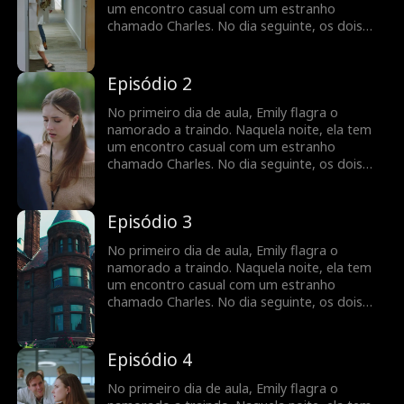
inesperadamente que está grávida...
um encontro casual com um estranho
chamado Charles. No dia seguinte, os dois
ficam chocados ao descobrir que Charles é o
novo professor de Emily. Eles mantêm uma
relação profissional de aluno e professor, mas
Episódio 2
há uma tensão inegável entre eles.
Justamente quando Emily pensa que tudo vai
No primeiro dia de aula, Emily flagra o
voltar aos trilhos, ela descobre
namorado a traindo. Naquela noite, ela tem
inesperadamente que está grávida...
um encontro casual com um estranho
chamado Charles. No dia seguinte, os dois
ficam chocados ao descobrir que Charles é o
novo professor de Emily. Eles mantêm uma
relação profissional de aluno e professor, mas
Episódio 3
há uma tensão inegável entre eles.
Justamente quando Emily pensa que tudo vai
No primeiro dia de aula, Emily flagra o
voltar aos trilhos, ela descobre
namorado a traindo. Naquela noite, ela tem
inesperadamente que está grávida...
um encontro casual com um estranho
chamado Charles. No dia seguinte, os dois
ficam chocados ao descobrir que Charles é o
novo professor de Emily. Eles mantêm uma
relação profissional de aluno e professor, mas
Episódio 4
há uma tensão inegável entre eles.
Justamente quando Emily pensa que tudo vai
No primeiro dia de aula, Emily flagra o