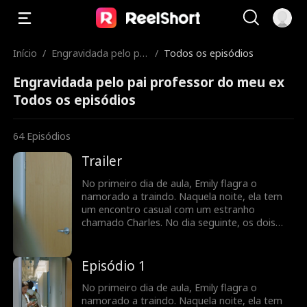
Início
/
Engravidada pelo pai
/
Todos os episódios
professor do meu ex
Engravidada pelo pai professor do meu ex
Todos os episódios
64
Episódios
Trailer
No primeiro dia de aula, Emily flagra o
namorado a traindo. Naquela noite, ela tem
um encontro casual com um estranho
chamado Charles. No dia seguinte, os dois
ficam chocados ao descobrir que Charles é o
novo professor de Emily. Eles mantêm uma
relação profissional de aluno e professor, mas
Episódio 1
há uma tensão inegável entre eles.
Justamente quando Emily pensa que tudo vai
No primeiro dia de aula, Emily flagra o
voltar aos trilhos, ela descobre
namorado a traindo. Naquela noite, ela tem