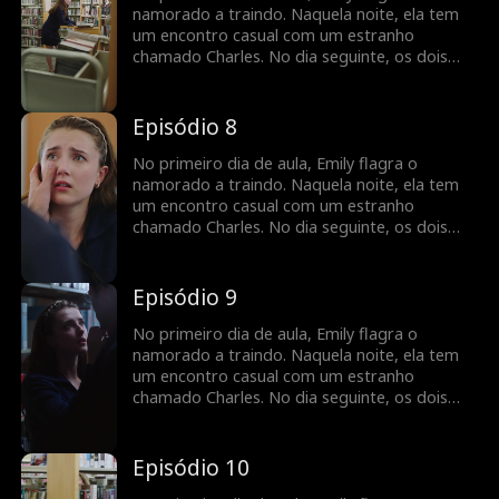
voltar aos trilhos, ela descobre
namorado a traindo. Naquela noite, ela tem
inesperadamente que está grávida...
um encontro casual com um estranho
chamado Charles. No dia seguinte, os dois
ficam chocados ao descobrir que Charles é o
novo professor de Emily. Eles mantêm uma
relação profissional de aluno e professor, mas
Episódio 8
há uma tensão inegável entre eles.
Justamente quando Emily pensa que tudo vai
No primeiro dia de aula, Emily flagra o
voltar aos trilhos, ela descobre
namorado a traindo. Naquela noite, ela tem
inesperadamente que está grávida...
um encontro casual com um estranho
chamado Charles. No dia seguinte, os dois
ficam chocados ao descobrir que Charles é o
novo professor de Emily. Eles mantêm uma
relação profissional de aluno e professor, mas
Episódio 9
há uma tensão inegável entre eles.
Justamente quando Emily pensa que tudo vai
No primeiro dia de aula, Emily flagra o
voltar aos trilhos, ela descobre
namorado a traindo. Naquela noite, ela tem
inesperadamente que está grávida...
um encontro casual com um estranho
chamado Charles. No dia seguinte, os dois
ficam chocados ao descobrir que Charles é o
novo professor de Emily. Eles mantêm uma
relação profissional de aluno e professor, mas
Episódio 10
há uma tensão inegável entre eles.