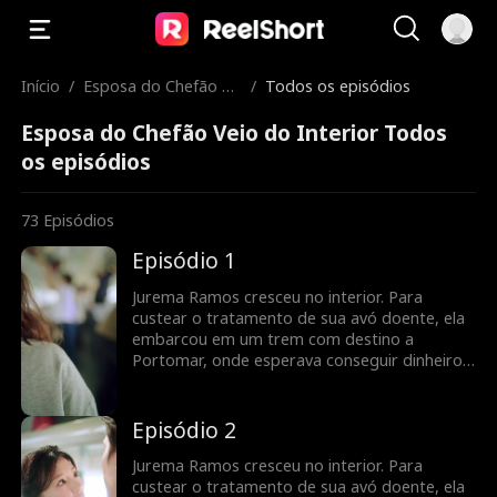
Início
/
Esposa do Chefão Ve
/
Todos os episódios
io do Interior
Esposa do Chefão Veio do Interior Todos
os episódios
73
Episódios
Episódio 1
Jurema Ramos cresceu no interior. Para
custear o tratamento de sua avó doente, ela
embarcou em um trem com destino a
Portomar, onde esperava conseguir dinheiro
com seu pai. Durante a viagem, ela encontrou
Dante Valença, o temido chefão do
submundo de Portomar, que estava ferido
Episódio 2
após um ataque de inimigos. Sem hesitar,
Jurema salvou a vida de Dante, forjando entre
Jurema Ramos cresceu no interior. Para
os dois um laço inesperado. De volta a
custear o tratamento de sua avó doente, ela