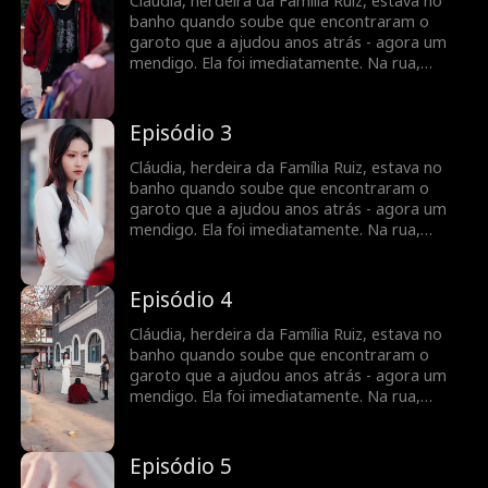
foi com ela para a mansão. A família ficou
Cláudia, herdeira da Família Ruiz, estava no
furiosa e deu um ultimato, deixar Sandro ou
banho quando soube que encontraram o
ser expulsa. Sandro respondeu，quando nós
garoto que a ajudou anos atrás - agora um
sairmos, vocês vão se arrepender muito.
mendigo. Ela foi imediatamente. Na rua,
Sandro pedia esmolas quando Túlio chutou
seu prato. Sandro ficou com raiva e quis se
vingar. Cláudia chegou, linda, e se ajoelhou
Episódio 3
pedindo Sandro em casamento. Ele aceitou e
foi com ela para a mansão. A família ficou
Cláudia, herdeira da Família Ruiz, estava no
furiosa e deu um ultimato, deixar Sandro ou
banho quando soube que encontraram o
ser expulsa. Sandro respondeu，quando nós
garoto que a ajudou anos atrás - agora um
sairmos, vocês vão se arrepender muito.
mendigo. Ela foi imediatamente. Na rua,
Sandro pedia esmolas quando Túlio chutou
seu prato. Sandro ficou com raiva e quis se
vingar. Cláudia chegou, linda, e se ajoelhou
Episódio 4
pedindo Sandro em casamento. Ele aceitou e
foi com ela para a mansão. A família ficou
Cláudia, herdeira da Família Ruiz, estava no
furiosa e deu um ultimato, deixar Sandro ou
banho quando soube que encontraram o
ser expulsa. Sandro respondeu，quando nós
garoto que a ajudou anos atrás - agora um
sairmos, vocês vão se arrepender muito.
mendigo. Ela foi imediatamente. Na rua,
Sandro pedia esmolas quando Túlio chutou
seu prato. Sandro ficou com raiva e quis se
vingar. Cláudia chegou, linda, e se ajoelhou
Episódio 5
pedindo Sandro em casamento. Ele aceitou e