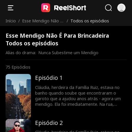
Início
/
Esse Mendigo Não É
/
Todos os episódios
Para Brincadeira
Esse Mendigo Não É Para Brincadeira
Todos os episódios
Alias do drama:  
Nunca Subestime um Mendigo
75
Episódios
Episódio 1
Cláudia, herdeira da Família Ruiz, estava no
banho quando soube que encontraram o
garoto que a ajudou anos atrás - agora um
mendigo. Ela foi imediatamente. Na rua,
Sandro pedia esmolas quando Túlio chutou
seu prato. Sandro ficou com raiva e quis se
vingar. Cláudia chegou, linda, e se ajoelhou
Episódio 2
pedindo Sandro em casamento. Ele aceitou e