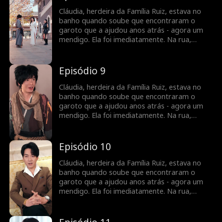
pedindo Sandro em casamento. Ele aceitou e
foi com ela para a mansão. A família ficou
Cláudia, herdeira da Família Ruiz, estava no
furiosa e deu um ultimato, deixar Sandro ou
banho quando soube que encontraram o
ser expulsa. Sandro respondeu，quando nós
garoto que a ajudou anos atrás - agora um
sairmos, vocês vão se arrepender muito.
mendigo. Ela foi imediatamente. Na rua,
Sandro pedia esmolas quando Túlio chutou
seu prato. Sandro ficou com raiva e quis se
vingar. Cláudia chegou, linda, e se ajoelhou
Episódio 9
pedindo Sandro em casamento. Ele aceitou e
foi com ela para a mansão. A família ficou
Cláudia, herdeira da Família Ruiz, estava no
furiosa e deu um ultimato, deixar Sandro ou
banho quando soube que encontraram o
ser expulsa. Sandro respondeu，quando nós
garoto que a ajudou anos atrás - agora um
sairmos, vocês vão se arrepender muito.
mendigo. Ela foi imediatamente. Na rua,
Sandro pedia esmolas quando Túlio chutou
seu prato. Sandro ficou com raiva e quis se
vingar. Cláudia chegou, linda, e se ajoelhou
Episódio 10
pedindo Sandro em casamento. Ele aceitou e
foi com ela para a mansão. A família ficou
Cláudia, herdeira da Família Ruiz, estava no
furiosa e deu um ultimato, deixar Sandro ou
banho quando soube que encontraram o
ser expulsa. Sandro respondeu，quando nós
garoto que a ajudou anos atrás - agora um
sairmos, vocês vão se arrepender muito.
mendigo. Ela foi imediatamente. Na rua,
Sandro pedia esmolas quando Túlio chutou
seu prato. Sandro ficou com raiva e quis se
vingar. Cláudia chegou, linda, e se ajoelhou