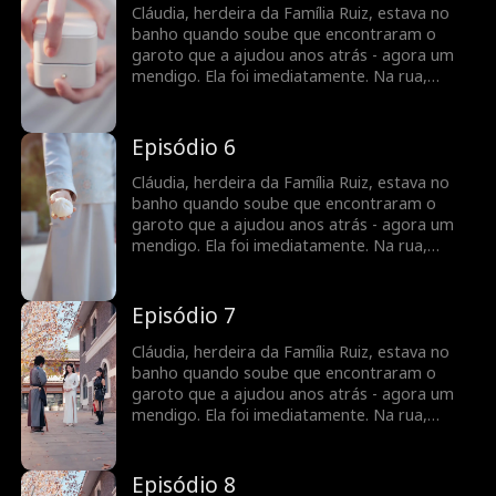
foi com ela para a mansão. A família ficou
Cláudia, herdeira da Família Ruiz, estava no
furiosa e deu um ultimato, deixar Sandro ou
banho quando soube que encontraram o
ser expulsa. Sandro respondeu，quando nós
garoto que a ajudou anos atrás - agora um
sairmos, vocês vão se arrepender muito.
mendigo. Ela foi imediatamente. Na rua,
Sandro pedia esmolas quando Túlio chutou
seu prato. Sandro ficou com raiva e quis se
vingar. Cláudia chegou, linda, e se ajoelhou
Episódio 6
pedindo Sandro em casamento. Ele aceitou e
foi com ela para a mansão. A família ficou
Cláudia, herdeira da Família Ruiz, estava no
furiosa e deu um ultimato, deixar Sandro ou
banho quando soube que encontraram o
ser expulsa. Sandro respondeu，quando nós
garoto que a ajudou anos atrás - agora um
sairmos, vocês vão se arrepender muito.
mendigo. Ela foi imediatamente. Na rua,
Sandro pedia esmolas quando Túlio chutou
seu prato. Sandro ficou com raiva e quis se
vingar. Cláudia chegou, linda, e se ajoelhou
Episódio 7
pedindo Sandro em casamento. Ele aceitou e
foi com ela para a mansão. A família ficou
Cláudia, herdeira da Família Ruiz, estava no
furiosa e deu um ultimato, deixar Sandro ou
banho quando soube que encontraram o
ser expulsa. Sandro respondeu，quando nós
garoto que a ajudou anos atrás - agora um
sairmos, vocês vão se arrepender muito.
mendigo. Ela foi imediatamente. Na rua,
Sandro pedia esmolas quando Túlio chutou
seu prato. Sandro ficou com raiva e quis se
vingar. Cláudia chegou, linda, e se ajoelhou
Episódio 8