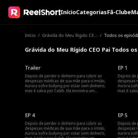
Início
Categorias
Fã-Clube
Ma
Início
/
Grávida do Meu Rígido CEO
/
Todos os episód
Pai
Grávida do Meu Rígido CEO Pai Todos os
Trailer
EP 1
Depois de perder o dinheiro para cobrir as
Depois de p
despesas médicas de sua mãe para o irmão,
despesas m
Aurora sofre bullying por estar sem dinheiro,
Aurora sofr
mas é salva por Caleb. Ela encontra um
mas é salva
emprego de meio período em um bar e se
emprego de
depara novamente com ele, que decide ajudar
depara nov
com as despesas médicas. Aurora está grávida
com as des
de gêmeos depois de um encontro de uma
de gêmeos
EP 4
EP 5
noite com Caleb. Ela acaba se mudando para a
noite com 
casa dele e se torna a favorita de todos.
casa dele e
Depois de perder o dinheiro para cobrir as
Depois de p
despesas médicas de sua mãe para o irmão,
despesas m
Aurora sofre bullying por estar sem dinheiro,
Aurora sofr