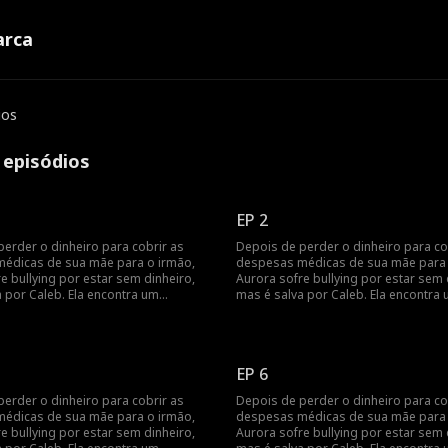
rca
ios
 episódios
EP 2
erder o dinheiro para cobrir as
Depois de perder o dinheiro para co
édicas de sua mãe para o irmão,
despesas médicas de sua mãe para 
e bullying por estar sem dinheiro,
Aurora sofre bullying por estar sem 
 por Caleb. Ela encontra um
mas é salva por Caleb. Ela encontra
 meio período em um bar e se
emprego de meio período em um ba
amente com ele, que decide ajudar
depara novamente com ele, que deci
pesas médicas. Aurora está grávida
com as despesas médicas. Aurora e
 depois de um encontro de uma
de gêmeos depois de um encontro 
EP 6
Caleb. Ela acaba se mudando para a
noite com Caleb. Ela acaba se muda
 se torna a favorita de todos.
casa dele e se torna a favorita de to
erder o dinheiro para cobrir as
Depois de perder o dinheiro para co
édicas de sua mãe para o irmão,
despesas médicas de sua mãe para 
e bullying por estar sem dinheiro,
Aurora sofre bullying por estar sem 