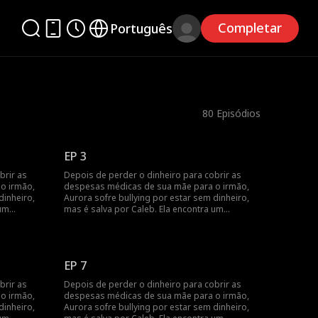
Completar
Português
80
Episódios
EP 3
brir as
Depois de perder o dinheiro para cobrir as
o irmão,
despesas médicas de sua mãe para o irmão,
dinheiro,
Aurora sofre bullying por estar sem dinheiro,
 um
mas é salva por Caleb. Ela encontra um
r e se
emprego de meio período em um bar e se
de ajudar
depara novamente com ele, que decide ajudar
stá grávida
com as despesas médicas. Aurora está grávida
de uma
de gêmeos depois de um encontro de uma
EP 7
ndo para a
noite com Caleb. Ela acaba se mudando para a
dos.
casa dele e se torna a favorita de todos.
brir as
Depois de perder o dinheiro para cobrir as
o irmão,
despesas médicas de sua mãe para o irmão,
dinheiro,
Aurora sofre bullying por estar sem dinheiro,