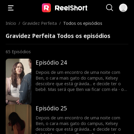
Início
/
Gravidez Perfeita
/
Todos os episódios
Gravidez Perfeita Todos os episódios
65
Episódios
Episódio 24
Depois de um encontro de uma noite com
Ben, o cara mais gato do campus, Kelsey
descobre que está grávida... e decide ter o
bebê. Mas será que Ben vai ficar com ela - ou
continuará sendo um mulherengo para
sempre?
Episódio 25
Depois de um encontro de uma noite com
Ben, o cara mais gato do campus, Kelsey
descobre que está grávida... e decide ter o