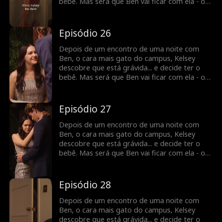
bebê. Mas será que Ben vai ficar com ela - ou
continuará sendo um mulherengo para
sempre?
Episódio 26
Depois de um encontro de uma noite com
Ben, o cara mais gato do campus, Kelsey
descobre que está grávida... e decide ter o
bebê. Mas será que Ben vai ficar com ela - ou
continuará sendo um mulherengo para
sempre?
Episódio 27
Depois de um encontro de uma noite com
Ben, o cara mais gato do campus, Kelsey
descobre que está grávida... e decide ter o
bebê. Mas será que Ben vai ficar com ela - ou
continuará sendo um mulherengo para
sempre?
Episódio 28
Depois de um encontro de uma noite com
Ben, o cara mais gato do campus, Kelsey
descobre que está grávida... e decide ter o