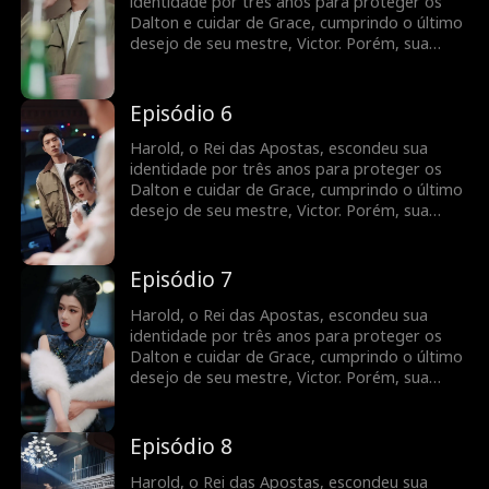
derrota os inimigos e vai embora. Ao
identidade por três anos para proteger os
descobrir, Grace se desespera e passa a
Dalton e cuidar de Grace, cumprindo o último
procurá-lo por toda parte.
desejo de seu mestre, Victor. Porém, sua
dedicação silenciosa só rendeu desprezo.
Faltando apenas três dias para sua promessa
acabar, Grace é enganada por uma amiga,
Episódio 6
colocando os Dalton em risco de ruína.
Usando suas habilidades no jogo, Harold
Harold, o Rei das Apostas, escondeu sua
derrota os inimigos e vai embora. Ao
identidade por três anos para proteger os
descobrir, Grace se desespera e passa a
Dalton e cuidar de Grace, cumprindo o último
procurá-lo por toda parte.
desejo de seu mestre, Victor. Porém, sua
dedicação silenciosa só rendeu desprezo.
Faltando apenas três dias para sua promessa
acabar, Grace é enganada por uma amiga,
Episódio 7
colocando os Dalton em risco de ruína.
Usando suas habilidades no jogo, Harold
Harold, o Rei das Apostas, escondeu sua
derrota os inimigos e vai embora. Ao
identidade por três anos para proteger os
descobrir, Grace se desespera e passa a
Dalton e cuidar de Grace, cumprindo o último
procurá-lo por toda parte.
desejo de seu mestre, Victor. Porém, sua
dedicação silenciosa só rendeu desprezo.
Faltando apenas três dias para sua promessa
acabar, Grace é enganada por uma amiga,
Episódio 8
colocando os Dalton em risco de ruína.
Usando suas habilidades no jogo, Harold
Harold, o Rei das Apostas, escondeu sua