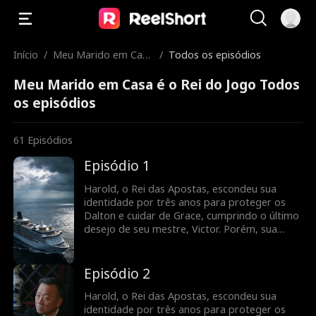
Início
/
Meu Marido em Casa
/
Todos os episódios
é o Rei do Jogo
Meu Marido em Casa é o Rei do Jogo Todos
os episódios
61
Episódios
Episódio 1
Harold, o Rei das Apostas, escondeu sua
identidade por três anos para proteger os
Dalton e cuidar de Grace, cumprindo o último
desejo de seu mestre, Victor. Porém, sua
dedicação silenciosa só rendeu desprezo.
Faltando apenas três dias para sua promessa
acabar, Grace é enganada por uma amiga,
Episódio 2
colocando os Dalton em risco de ruína.
Usando suas habilidades no jogo, Harold
Harold, o Rei das Apostas, escondeu sua
derrota os inimigos e vai embora. Ao
identidade por três anos para proteger os