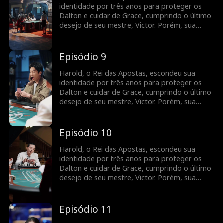
derrota os inimigos e vai embora. Ao
identidade por três anos para proteger os
descobrir, Grace se desespera e passa a
Dalton e cuidar de Grace, cumprindo o último
procurá-lo por toda parte.
desejo de seu mestre, Victor. Porém, sua
dedicação silenciosa só rendeu desprezo.
Faltando apenas três dias para sua promessa
acabar, Grace é enganada por uma amiga,
Episódio 9
colocando os Dalton em risco de ruína.
Usando suas habilidades no jogo, Harold
Harold, o Rei das Apostas, escondeu sua
derrota os inimigos e vai embora. Ao
identidade por três anos para proteger os
descobrir, Grace se desespera e passa a
Dalton e cuidar de Grace, cumprindo o último
procurá-lo por toda parte.
desejo de seu mestre, Victor. Porém, sua
dedicação silenciosa só rendeu desprezo.
Faltando apenas três dias para sua promessa
acabar, Grace é enganada por uma amiga,
Episódio 10
colocando os Dalton em risco de ruína.
Usando suas habilidades no jogo, Harold
Harold, o Rei das Apostas, escondeu sua
derrota os inimigos e vai embora. Ao
identidade por três anos para proteger os
descobrir, Grace se desespera e passa a
Dalton e cuidar de Grace, cumprindo o último
procurá-lo por toda parte.
desejo de seu mestre, Victor. Porém, sua
dedicação silenciosa só rendeu desprezo.
Faltando apenas três dias para sua promessa
acabar, Grace é enganada por uma amiga,
Episódio 11
colocando os Dalton em risco de ruína.