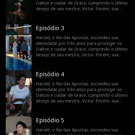
descobrir, Grace se desespera e passa a
Dalton e cuidar de Grace, cumprindo o último
procurá-lo por toda parte.
desejo de seu mestre, Victor. Porém, sua
dedicação silenciosa só rendeu desprezo.
Faltando apenas três dias para sua promessa
acabar, Grace é enganada por uma amiga,
Episódio 3
colocando os Dalton em risco de ruína.
Usando suas habilidades no jogo, Harold
Harold, o Rei das Apostas, escondeu sua
derrota os inimigos e vai embora. Ao
identidade por três anos para proteger os
descobrir, Grace se desespera e passa a
Dalton e cuidar de Grace, cumprindo o último
procurá-lo por toda parte.
desejo de seu mestre, Victor. Porém, sua
dedicação silenciosa só rendeu desprezo.
Faltando apenas três dias para sua promessa
acabar, Grace é enganada por uma amiga,
Episódio 4
colocando os Dalton em risco de ruína.
Usando suas habilidades no jogo, Harold
Harold, o Rei das Apostas, escondeu sua
derrota os inimigos e vai embora. Ao
identidade por três anos para proteger os
descobrir, Grace se desespera e passa a
Dalton e cuidar de Grace, cumprindo o último
procurá-lo por toda parte.
desejo de seu mestre, Victor. Porém, sua
dedicação silenciosa só rendeu desprezo.
Faltando apenas três dias para sua promessa
acabar, Grace é enganada por uma amiga,
Episódio 5
colocando os Dalton em risco de ruína.
Usando suas habilidades no jogo, Harold
Harold, o Rei das Apostas, escondeu sua