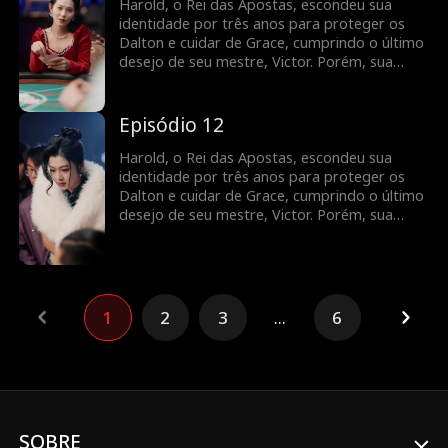
Usando suas habilidades no jogo, Harold
Harold, o Rei das Apostas, escondeu sua
derrota os inimigos e vai embora. Ao
identidade por três anos para proteger os
descobrir, Grace se desespera e passa a
Dalton e cuidar de Grace, cumprindo o último
procurá-lo por toda parte.
desejo de seu mestre, Victor. Porém, sua
dedicação silenciosa só rendeu desprezo.
Faltando apenas três dias para sua promessa
acabar, Grace é enganada por uma amiga,
Episódio 12
colocando os Dalton em risco de ruína.
Usando suas habilidades no jogo, Harold
Harold, o Rei das Apostas, escondeu sua
derrota os inimigos e vai embora. Ao
identidade por três anos para proteger os
descobrir, Grace se desespera e passa a
Dalton e cuidar de Grace, cumprindo o último
procurá-lo por toda parte.
desejo de seu mestre, Victor. Porém, sua
dedicação silenciosa só rendeu desprezo.
Faltando apenas três dias para sua promessa
acabar, Grace é enganada por uma amiga,
colocando os Dalton em risco de ruína.
Usando suas habilidades no jogo, Harold
1
2
3
...
6
derrota os inimigos e vai embora. Ao
descobrir, Grace se desespera e passa a
procurá-lo por toda parte.
SOBRE