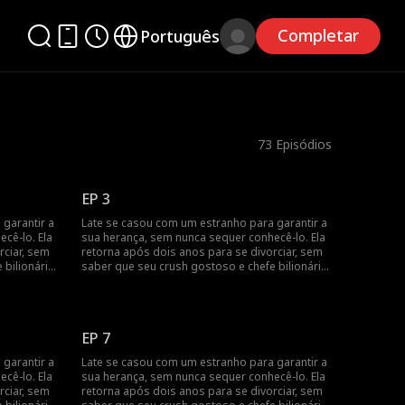
Completar
Português
73
Episódios
EP 3
garantir a
Late se casou com um estranho para garantir a
cê-lo. Ela
sua herança, sem nunca sequer conhecê-lo. Ela
rciar, sem
retorna após dois anos para se divorciar, sem
bilionário,
saber que seu crush gostoso e chefe bilionário,
marido
Jack Townsend, é na verdade o seu marido
secreto.
EP 7
garantir a
Late se casou com um estranho para garantir a
cê-lo. Ela
sua herança, sem nunca sequer conhecê-lo. Ela
rciar, sem
retorna após dois anos para se divorciar, sem