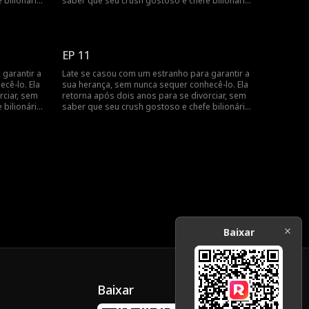
bilionário,
saber que seu crush gostoso e chefe bilionário,
marido
Jack Townsend, é na verdade o seu marido
secreto.
EP 11
garantir a
Late se casou com um estranho para garantir a
cê-lo. Ela
sua herança, sem nunca sequer conhecê-lo. Ela
rciar, sem
retorna após dois anos para se divorciar, sem
bilionário,
saber que seu crush gostoso e chefe bilionário,
marido
Jack Townsend, é na verdade o seu marido
secreto.
Baixar
Baixar