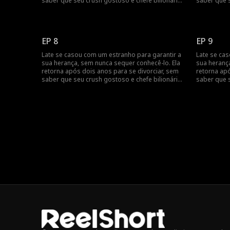
saber que seu crush gostoso e chefe bilionário,
saber que s
Jack Townsend, é na verdade o seu marido
Jack Towns
secreto.
secreto.
EP 8
EP 9
Late se casou com um estranho para garantir a
Late se ca
sua herança, sem nunca sequer conhecê-lo. Ela
sua heranç
retorna após dois anos para se divorciar, sem
retorna apó
saber que seu crush gostoso e chefe bilionário,
saber que s
Jack Townsend, é na verdade o seu marido
Jack Towns
secreto.
secreto.