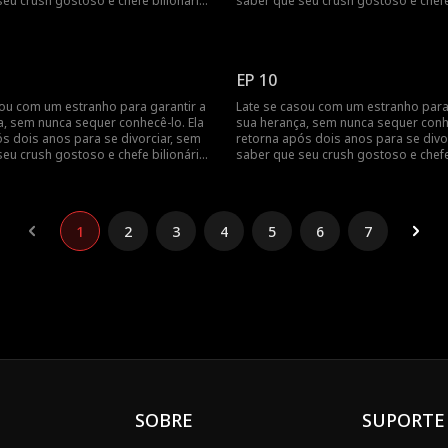
eu crush gostoso e chefe bilionário,
saber que seu crush gostoso e chefe 
end, é na verdade o seu marido
Jack Townsend, é na verdade o seu 
secreto.
EP 10
sou com um estranho para garantir a
Late se casou com um estranho para 
a, sem nunca sequer conhecê-lo. Ela
sua herança, sem nunca sequer conhe
s dois anos para se divorciar, sem
retorna após dois anos para se divo
eu crush gostoso e chefe bilionário,
saber que seu crush gostoso e chefe 
end, é na verdade o seu marido
Jack Townsend, é na verdade o seu 
secreto.
1
2
3
4
5
6
7
SOBRE
SUPORTE