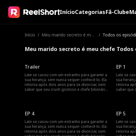
Início
Categorias
Fã-Clube
Ma
Início
/
Meu marido secreto é meu
/
Todos os episód
chefe
Meu marido secreto é meu chefe Todos 
Trailer
EP 1
Late se casou com um estranho para garantir a
Late se ca
sua herança, sem nunca sequer conhecê-lo. Ela
sua heranç
retorna após dois anos para se divorciar, sem
retorna apó
saber que seu crush gostoso e chefe bilionário,
saber que s
Jack Townsend, é na verdade o seu marido
Jack Towns
secreto.
secreto.
EP 4
EP 5
Late se casou com um estranho para garantir a
Late se ca
sua herança, sem nunca sequer conhecê-lo. Ela
sua heranç
retorna após dois anos para se divorciar, sem
retorna apó