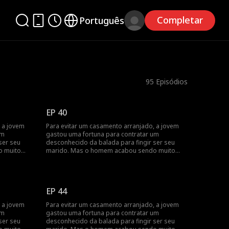
Completar
Português
95
Episódios
EP 40
 a jovem
Para evitar um casamento arranjado, a jovem
um
gastou uma fortuna para contratar um
ser seu
desconhecido da balada para fingir ser seu
o muito
marido. Mas o homem acabou sendo muito
mais rico do que ela...
EP 44
 a jovem
Para evitar um casamento arranjado, a jovem
um
gastou uma fortuna para contratar um
ser seu
desconhecido da balada para fingir ser seu