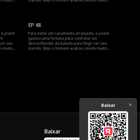
o muito
marido. Mas o homem acabou sendo muito
mais rico do que ela...
EP 48
 a jovem
Para evitar um casamento arranjado, a jovem
um
gastou uma fortuna para contratar um
ser seu
desconhecido da balada para fingir ser seu
o muito
marido. Mas o homem acabou sendo muito
mais rico do que ela...
Baixar
Baixar