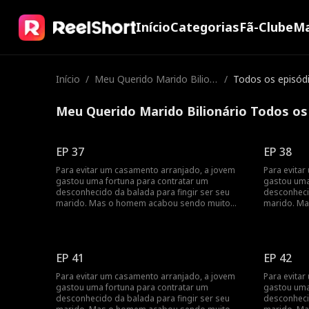
Início
Categorias
Fã-Clube
Ma
Início
/
Meu Querido Marido Bilion
/
Todos os episód
ário
Meu Querido Marido Bilionário Todos os
EP 37
EP 38
Para evitar um casamento arranjado, a jovem
Para evita
gastou uma fortuna para contratar um
gastou uma
desconhecido da balada para fingir ser seu
desconheci
marido. Mas o homem acabou sendo muito
marido. M
mais rico do que ela...
mais rico d
EP 41
EP 42
Para evitar um casamento arranjado, a jovem
Para evita
gastou uma fortuna para contratar um
gastou uma
desconhecido da balada para fingir ser seu
desconheci