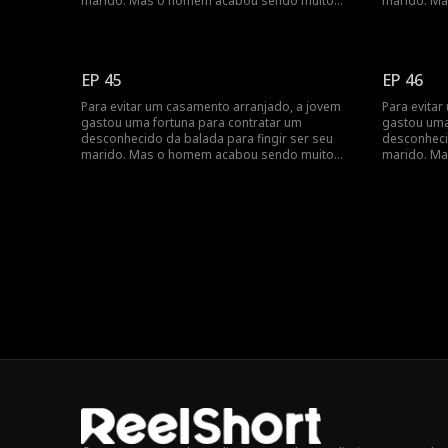
marido. Mas o homem acabou sendo muito
marido. M
mais rico do que ela...
mais rico d
EP 45
EP 46
Para evitar um casamento arranjado, a jovem
Para evita
gastou uma fortuna para contratar um
gastou uma
desconhecido da balada para fingir ser seu
desconheci
marido. Mas o homem acabou sendo muito
marido. M
mais rico do que ela...
mais rico d