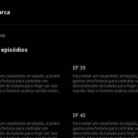
rca
ios
 episódios
EP 39
r um casamento arranjado, a jovem
Para evitar um casamento arranjado,
 fortuna para contratar um
gastou uma fortuna para contratar 
do da balada para fingir ser seu
desconhecido da balada para fingir 
as o homem acabou sendo muito
marido. Mas o homem acabou send
o que ela...
mais rico do que ela...
EP 43
r um casamento arranjado, a jovem
Para evitar um casamento arranjado,
 fortuna para contratar um
gastou uma fortuna para contratar 
do da balada para fingir ser seu
desconhecido da balada para fingir 