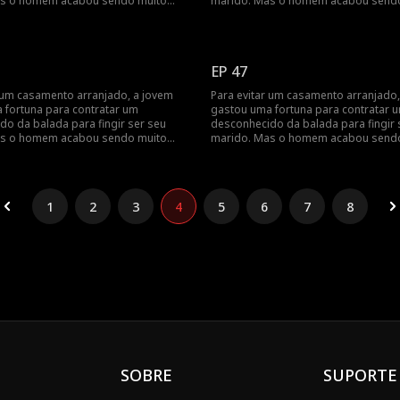
as o homem acabou sendo muito
marido. Mas o homem acabou send
o que ela...
mais rico do que ela...
EP 47
r um casamento arranjado, a jovem
Para evitar um casamento arranjado,
 fortuna para contratar um
gastou uma fortuna para contratar 
do da balada para fingir ser seu
desconhecido da balada para fingir 
as o homem acabou sendo muito
marido. Mas o homem acabou send
o que ela...
mais rico do que ela...
1
2
3
4
5
6
7
8
SOBRE
SUPORTE