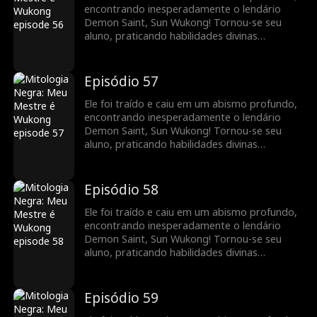
encontrando inesperadamente o lendário
Demon Saint, Sun Wukong! Tornou-se seu
aluno, praticando habilidades divinas
extraordinárias, e retomou o caminho da
imortalidade. Juntos, eram imbatíveis,
vingando injustiças e acertando contas.
Episódio 57
Ele foi traído e caiu em um abismo profundo,
encontrando inesperadamente o lendário
Demon Saint, Sun Wukong! Tornou-se seu
aluno, praticando habilidades divinas
extraordinárias, e retomou o caminho da
imortalidade. Juntos, eram imbatíveis,
vingando injustiças e acertando contas.
Episódio 58
Ele foi traído e caiu em um abismo profundo,
encontrando inesperadamente o lendário
Demon Saint, Sun Wukong! Tornou-se seu
aluno, praticando habilidades divinas
extraordinárias, e retomou o caminho da
imortalidade. Juntos, eram imbatíveis,
vingando injustiças e acertando contas.
Episódio 59