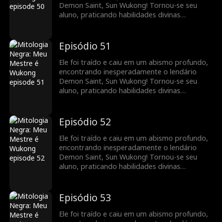
Demon Saint, Sun Wukong! Tornou-se seu
aluno, praticando habilidades divinas
extraordinárias, e retomou o caminho da
imortalidade. Juntos, eram imbatíveis,
vingando injustiças e acertando contas.
Episódio 51
Ele foi traído e caiu em um abismo profundo,
encontrando inesperadamente o lendário
Demon Saint, Sun Wukong! Tornou-se seu
aluno, praticando habilidades divinas
extraordinárias, e retomou o caminho da
imortalidade. Juntos, eram imbatíveis,
vingando injustiças e acertando contas.
Episódio 52
Ele foi traído e caiu em um abismo profundo,
encontrando inesperadamente o lendário
Demon Saint, Sun Wukong! Tornou-se seu
aluno, praticando habilidades divinas
extraordinárias, e retomou o caminho da
imortalidade. Juntos, eram imbatíveis,
vingando injustiças e acertando contas.
Episódio 53
Ele foi traído e caiu em um abismo profundo,