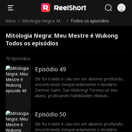
Início
/
Mitologia Negra: Me
/
Todos os episódios
u Mestre é Wukong
Mitologia Negra: Meu Mestre é Wukong
Todos os episódios
70
Episódios
Episódio 49
Ele foi traído e caiu em um abismo profundo,
encontrando inesperadamente o lendário
Demon Saint, Sun Wukong! Tornou-se seu
aluno, praticando habilidades divinas
extraordinárias, e retomou o caminho da
imortalidade. Juntos, eram imbatíveis,
vingando injustiças e acertando contas.
Episódio 50
Ele foi traído e caiu em um abismo profundo,
encontrando inesperadamente o lendário