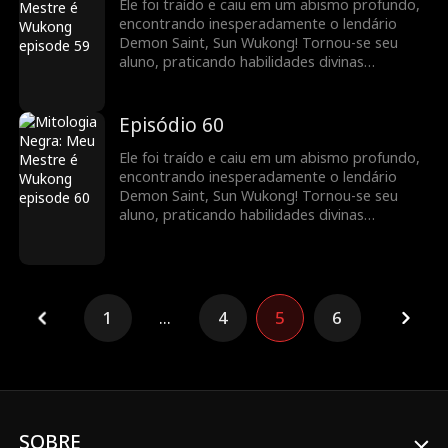
Ele foi traído e caiu em um abismo profundo,
encontrando inesperadamente o lendário
Demon Saint, Sun Wukong! Tornou-se seu
aluno, praticando habilidades divinas
extraordinárias, e retomou o caminho da
imortalidade. Juntos, eram imbatíveis,
vingando injustiças e acertando contas.
Episódio 60
Ele foi traído e caiu em um abismo profundo,
encontrando inesperadamente o lendário
Demon Saint, Sun Wukong! Tornou-se seu
aluno, praticando habilidades divinas
extraordinárias, e retomou o caminho da
imortalidade. Juntos, eram imbatíveis,
vingando injustiças e acertando contas.
1
...
4
5
6
SOBRE