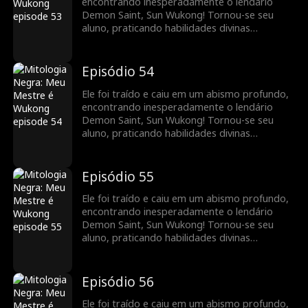
encontrando inesperadamente o lendário
Demon Saint, Sun Wukong! Tornou-se seu
aluno, praticando habilidades divinas
extraordinárias, e retomou o caminho da
imortalidade. Juntos, eram imbatíveis,
vingando injustiças e acertando contas.
Episódio 54
Ele foi traído e caiu em um abismo profundo,
encontrando inesperadamente o lendário
Demon Saint, Sun Wukong! Tornou-se seu
aluno, praticando habilidades divinas
extraordinárias, e retomou o caminho da
imortalidade. Juntos, eram imbatíveis,
vingando injustiças e acertando contas.
Episódio 55
Ele foi traído e caiu em um abismo profundo,
encontrando inesperadamente o lendário
Demon Saint, Sun Wukong! Tornou-se seu
aluno, praticando habilidades divinas
extraordinárias, e retomou o caminho da
imortalidade. Juntos, eram imbatíveis,
vingando injustiças e acertando contas.
Episódio 56
Ele foi traído e caiu em um abismo profundo,