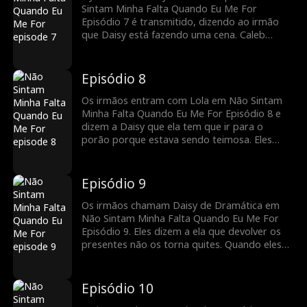
saber para onde Daisy está se transferindo.
Sintam Minha Falta Quando Eu Me For
Episódio 7 é transmitido, dizendo ao irmão
que Daisy está fazendo uma cena. Caleb
promete aceitar Daisy de volta se ela apenas
se desculpar, mas Lola aproveita a
oportunidade para se fazer de vítima
Episódio 8
novamente, dizendo que não se importa em
sair do quarto de Daisy e se mudar para o
Os irmãos entram com Lola em Não Sintam
porão. Daisy fica chocada por ela ter se
Minha Falta Quando Eu Me For Episódio 8 e
mudado para o quarto dela em primeiro
dizem a Daisy que ela tem que ir para o
lugar!
porão porque estava sendo teimosa. Eles
afirmam que estão disciplinando-a, mas
Daisy, percebendo que agora é tudo abuso,
arranca o colar que eles lhe deram quando ela
Episódio 9
se mudou e o joga no chão. Caleb fica
chocado. Ele não esperava por isso!
Os irmãos chamam Daisy de Dramática em
Não Sintam Minha Falta Quando Eu Me For
Episódio 9. Eles dizem a ela que devolver os
presentes não os torna quites. Quando eles
vão embora, Daisy chora, mas sua tia envia
fotos da suíte requintada que ela pagou para
ela, além de flores escolhidas a dedo pelo
Episódio 10
próprio Owen! Daisy vai para a escola e está