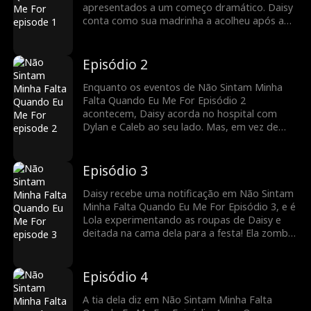
apresentados a um começo dramático. Daisy
conta como sua madrinha a acolheu após a
morte de seus pais, e como os filhos dela,
Dylan e Caleb, eram como irmãos mais velhos
para ela, às vezes mais. Mas tudo mudou
Episódio 2
quando Lola se mudou para lá. Usando seu
charme sedutor, Lola virou todos contra
Enquanto os eventos de Não Sintam Minha
Daisy enquanto se fazia de vítima. Dylan e
Falta Quando Eu Me For Episódio 2
Caleb expulsaram Daisy da festa de
acontecem, Daisy acorda no hospital com
aniversário de Lola. Ela não consegue respirar
Dylan e Caleb ao seu lado. Mas, em vez de
e desmaia!
serem compassivos, eles a insultam,
chamando-a de egoísta e má. Cansados do
teatro, eles a abandonam no hospital. Daisy
Episódio 3
fica assustada. Ela se pergunta o que
aconteceu com eles.
Daisy recebe uma notificação em Não Sintam
Minha Falta Quando Eu Me For Episódio 3, e é
Lola experimentando as roupas de Daisy e
deitada na cama dela para a festa! Ela zomba
de Daisy novamente e desliga. Cansada de
tudo isso, Daisy decide se mudar para a casa
da tia e de Owen. O que acontece a seguir?
Episódio 4
A tia dela diz em Não Sintam Minha Falta