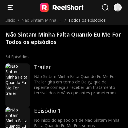
Início
/
Não Sintam Minha Fa
/
Todos os episódios
lta Quando Eu Me Fo
Não Sintam Minha Falta Quando Eu Me For
r
Todos os episódios
64
Episódios
Trailer
Não Sintam Minha Falta Quando Eu Me For
Trailer gira em torno de Daisy, que de
repente começa a receber um tratamento
terrível dos irmãos que antes prometeram
protegê-la. Mas então surge uma
oportunidade para escapar de seu tormento
- uma mudança e a chance de conhecer o
Episódio 1
homem dos seus sonhos. O que ela faz com
isso? Fique e descubra.
No início do episódio 1 de Não Sintam Minha
Falta Quando Eu Me For, somos