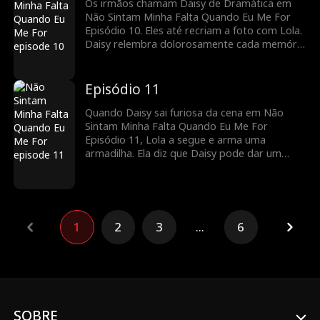
olhando uma foto antiga dela e dos irmãos,
Os irmãos chamam Daisy de Dramática em
mas Lola pega a foto. Tentando pegar de
Não Sintam Minha Falta Quando Eu Me For
volta, Dylan agarra a mão de Daisy!
Episódio 10. Eles até recriam a foto com Lola.
Daisy relembra dolorosamente cada memória
por trás das fotos e, depois de terminar, as
rasga em pedaços, indicando que estava
cansada de tudo! As pessoas ficam chocadas.
Episódio 11
O que acontece depois?
Quando Daisy sai furiosa da cena em Não
Sintam Minha Falta Quando Eu Me For
Episódio 11, Lola a segue e arma uma
armadilha. Ela diz que Daisy pode dar um
tapa nela se quiser, porque a incomodou
muito. Fazendo um teatro, ela finge que Daisy
a esbofeteou. Caleb dá um tapa em Daisy! As
pessoas zombam dela, e até Dylan tenta
bater nela. Caleb diz que vai dar um gato para
1
2
3
...
6
ela como pedido de desculpas. Será que ela
aceita?
SOBRE