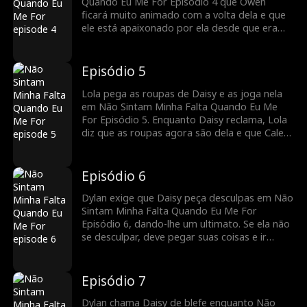
Quando Eu Me For Episódio 4 que Owen
ficará muito animado com a volta dela e que
ele está apaixonado por ela desde que eram
crianças. A tia reserva uma passagem de
primeira classe para ela, marcada para sair
em 3 dias. Mas quando Daisy visita a casa,
Episódio 5
Lola empurra a porta contra ela de
propósito, fazendo-a cair. Lila zomba dela na
Lola pega as roupas de Daisy e as joga nela
hora!
em Não Sintam Minha Falta Quando Eu Me
For Episódio 5. Enquanto Daisy reclama, Lola
diz que as roupas agora são dela e que Caleb
e seu irmão ficariam felizes em dar a ela tudo
que pertence a Daisy. Lola finge uma cena
quando os irmãos aparecem para fazer
Episódio 6
parecer que Daisy estava a intimidando. Eles
exigem um pedido de desculpas de Daisy,
Dylan exige que Daisy peça desculpas em Não
mas ela não pede desculpas pelo que não fez!
Sintam Minha Falta Quando Eu Me For
Episódio 6, dando-lhe um ultimato. Se ela não
se desculpar, deve pegar suas coisas e ir
embora. Caleb acha que Dylan está sendo
muito duro, mas Daisy já foi magoada. Ela
toca a mensagem de voz da tia, contando
Episódio 7
sobre o voo e sua transferência para uma
nova escola. Caleb fica chocado. Ele quer
Dylan chama Daisy de blefe enquanto Não