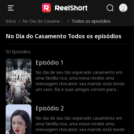
Início
/
No Dia do Casament
/
Todos os episódios
o
No Dia do Casamento Todos os episódios
50
Episódios
Episódio 1
No dia de seu tão esperado casamento em
uma família rica, uma noiva recebe uma
mensagem chocante: seu marido está tendo
um caso. Ela e suas amigas correm para
confrontar a “amante”, mas as coisas tomam
um rumo bizarro quando a verdadeira
identidade da mulher é revelada - ela é sua
Episódio 2
futura sogra?
No dia de seu tão esperado casamento em
uma família rica, uma noiva recebe uma
mensagem chocante: seu marido está tendo