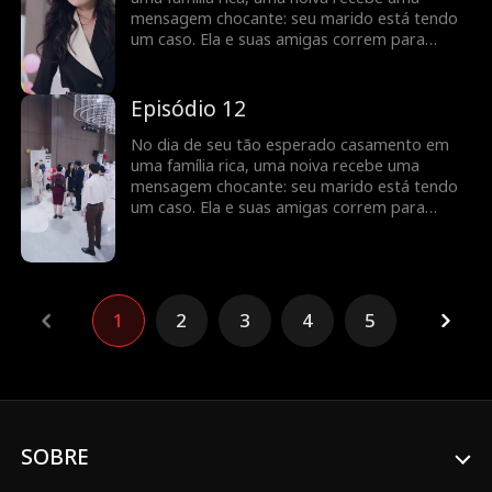
mensagem chocante: seu marido está tendo
um caso. Ela e suas amigas correm para
confrontar a “amante”, mas as coisas tomam
um rumo bizarro quando a verdadeira
identidade da mulher é revelada - ela é sua
Episódio 12
futura sogra?
No dia de seu tão esperado casamento em
uma família rica, uma noiva recebe uma
mensagem chocante: seu marido está tendo
um caso. Ela e suas amigas correm para
confrontar a “amante”, mas as coisas tomam
um rumo bizarro quando a verdadeira
identidade da mulher é revelada - ela é sua
futura sogra?
1
2
3
4
5
SOBRE