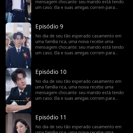
mensagem chocante: seu marido está tendo
um caso. Ela e suas amigas correm para
confrontar a “amante”, mas as coisas tomam
um rumo bizarro quando a verdadeira
identidade da mulher é revelada - ela é sua
Episódio 9
futura sogra?
No dia de seu tão esperado casamento em
uma família rica, uma noiva recebe uma
mensagem chocante: seu marido está tendo
um caso. Ela e suas amigas correm para
confrontar a “amante”, mas as coisas tomam
um rumo bizarro quando a verdadeira
identidade da mulher é revelada - ela é sua
Episódio 10
futura sogra?
No dia de seu tão esperado casamento em
uma família rica, uma noiva recebe uma
mensagem chocante: seu marido está tendo
um caso. Ela e suas amigas correm para
confrontar a “amante”, mas as coisas tomam
um rumo bizarro quando a verdadeira
identidade da mulher é revelada - ela é sua
Episódio 11
futura sogra?
No dia de seu tão esperado casamento em
uma família rica, uma noiva recebe uma