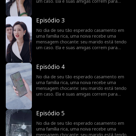
um caso. Ela e suas amigas correm para
confrontar a “amante”, mas as coisas tomam
um rumo bizarro quando a verdadeira
identidade da mulher é revelada - ela é sua
Episódio 3
futura sogra?
No dia de seu tão esperado casamento em
uma família rica, uma noiva recebe uma
mensagem chocante: seu marido está tendo
um caso. Ela e suas amigas correm para
confrontar a “amante”, mas as coisas tomam
um rumo bizarro quando a verdadeira
identidade da mulher é revelada - ela é sua
Episódio 4
futura sogra?
No dia de seu tão esperado casamento em
uma família rica, uma noiva recebe uma
mensagem chocante: seu marido está tendo
um caso. Ela e suas amigas correm para
confrontar a “amante”, mas as coisas tomam
um rumo bizarro quando a verdadeira
identidade da mulher é revelada - ela é sua
Episódio 5
futura sogra?
No dia de seu tão esperado casamento em
uma família rica, uma noiva recebe uma
mensagem chocante: seu marido está tendo