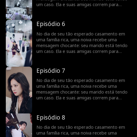
um caso. Ela e suas amigas correm para
confrontar a “amante”, mas as coisas tomam
um rumo bizarro quando a verdadeira
identidade da mulher é revelada - ela é sua
Episódio 6
futura sogra?
No dia de seu tão esperado casamento em
uma família rica, uma noiva recebe uma
mensagem chocante: seu marido está tendo
um caso. Ela e suas amigas correm para
confrontar a “amante”, mas as coisas tomam
um rumo bizarro quando a verdadeira
identidade da mulher é revelada - ela é sua
Episódio 7
futura sogra?
No dia de seu tão esperado casamento em
uma família rica, uma noiva recebe uma
mensagem chocante: seu marido está tendo
um caso. Ela e suas amigas correm para
confrontar a “amante”, mas as coisas tomam
um rumo bizarro quando a verdadeira
identidade da mulher é revelada - ela é sua
Episódio 8
futura sogra?
No dia de seu tão esperado casamento em
uma família rica, uma noiva recebe uma