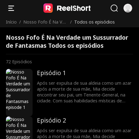
Início
/
Nosso Fofo É Na Ver
/
Todos os episódios
dade um Sussurrado
Nosso Fofo É Na Verdade um Sussurrador
r de Fantasmas
de Fantasmas Todos os episódios
72
Episódios
Episódio 1
Após ser expulsa de sua aldeia como um azar
após a morte de sua mãe, Mia decide
encontrar seu pai, um Tenente-General, na
cidade. Com suas habilidades místicas de
adivinhação, ela se torna um recurso
inestimável para a família do General,
ajudando-os a enfrentar inúmeras crises.
Episódio 2
Agora, a chance de mudar o destino de toda
a sua família está ao seu alcance.
Após ser expulsa de sua aldeia como um azar
após a morte de sua mãe, Mia decide