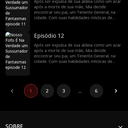
a sua família está ao seu alcance.
Após ser expulsa de sua aldeia como um azar
após a morte de sua mãe, Mia decide
encontrar seu pai, um Tenente-General, na
cidade. Com suas habilidades místicas de
adivinhação, ela se torna um recurso
inestimável para a família do General,
ajudando-os a enfrentar inúmeras crises.
Episódio 12
Agora, a chance de mudar o destino de toda
a sua família está ao seu alcance.
Após ser expulsa de sua aldeia como um azar
após a morte de sua mãe, Mia decide
encontrar seu pai, um Tenente-General, na
cidade. Com suas habilidades místicas de
adivinhação, ela se torna um recurso
inestimável para a família do General,
ajudando-os a enfrentar inúmeras crises.
Agora, a chance de mudar o destino de toda
a sua família está ao seu alcance.
1
2
3
...
6
SOBRE