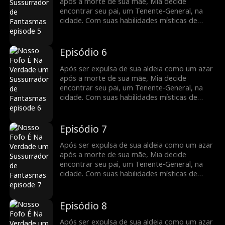
após a morte de sua mãe, Mia decide
encontrar seu pai, um Tenente-General, na
cidade. Com suas habilidades místicas de
adivinhação, ela se torna um recurso
inestimável para a família do General,
ajudando-os a enfrentar inúmeras crises.
Episódio 6
Agora, a chance de mudar o destino de toda
a sua família está ao seu alcance.
Após ser expulsa de sua aldeia como um azar
após a morte de sua mãe, Mia decide
encontrar seu pai, um Tenente-General, na
cidade. Com suas habilidades místicas de
adivinhação, ela se torna um recurso
inestimável para a família do General,
ajudando-os a enfrentar inúmeras crises.
Episódio 7
Agora, a chance de mudar o destino de toda
a sua família está ao seu alcance.
Após ser expulsa de sua aldeia como um azar
após a morte de sua mãe, Mia decide
encontrar seu pai, um Tenente-General, na
cidade. Com suas habilidades místicas de
adivinhação, ela se torna um recurso
inestimável para a família do General,
ajudando-os a enfrentar inúmeras crises.
Episódio 8
Agora, a chance de mudar o destino de toda
a sua família está ao seu alcance.
Após ser expulsa de sua aldeia como um azar