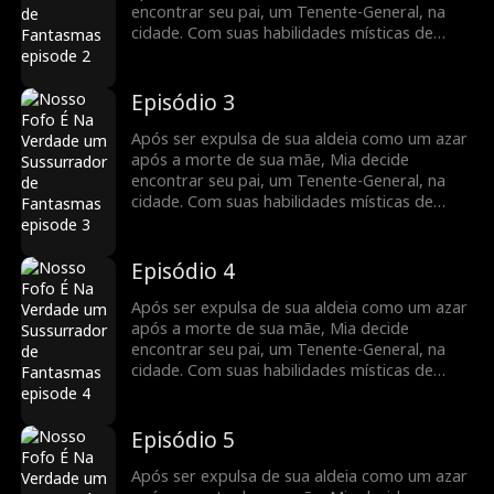
encontrar seu pai, um Tenente-General, na
cidade. Com suas habilidades místicas de
adivinhação, ela se torna um recurso
inestimável para a família do General,
ajudando-os a enfrentar inúmeras crises.
Episódio 3
Agora, a chance de mudar o destino de toda
a sua família está ao seu alcance.
Após ser expulsa de sua aldeia como um azar
após a morte de sua mãe, Mia decide
encontrar seu pai, um Tenente-General, na
cidade. Com suas habilidades místicas de
adivinhação, ela se torna um recurso
inestimável para a família do General,
ajudando-os a enfrentar inúmeras crises.
Episódio 4
Agora, a chance de mudar o destino de toda
a sua família está ao seu alcance.
Após ser expulsa de sua aldeia como um azar
após a morte de sua mãe, Mia decide
encontrar seu pai, um Tenente-General, na
cidade. Com suas habilidades místicas de
adivinhação, ela se torna um recurso
inestimável para a família do General,
ajudando-os a enfrentar inúmeras crises.
Episódio 5
Agora, a chance de mudar o destino de toda
a sua família está ao seu alcance.
Após ser expulsa de sua aldeia como um azar