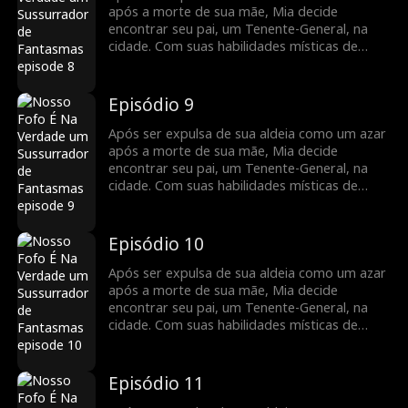
após a morte de sua mãe, Mia decide
encontrar seu pai, um Tenente-General, na
cidade. Com suas habilidades místicas de
adivinhação, ela se torna um recurso
inestimável para a família do General,
ajudando-os a enfrentar inúmeras crises.
Episódio 9
Agora, a chance de mudar o destino de toda
a sua família está ao seu alcance.
Após ser expulsa de sua aldeia como um azar
após a morte de sua mãe, Mia decide
encontrar seu pai, um Tenente-General, na
cidade. Com suas habilidades místicas de
adivinhação, ela se torna um recurso
inestimável para a família do General,
ajudando-os a enfrentar inúmeras crises.
Episódio 10
Agora, a chance de mudar o destino de toda
a sua família está ao seu alcance.
Após ser expulsa de sua aldeia como um azar
após a morte de sua mãe, Mia decide
encontrar seu pai, um Tenente-General, na
cidade. Com suas habilidades místicas de
adivinhação, ela se torna um recurso
inestimável para a família do General,
ajudando-os a enfrentar inúmeras crises.
Episódio 11
Agora, a chance de mudar o destino de toda