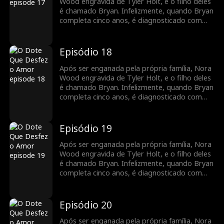
Group como secretária de Tyler. À medida
Wood engravida de Tyler Holt, e o filho deles
que trabalham juntos, seus sentimentos um
é chamado Bryan. Infelizmente, quando Bryan
pelo outro crescem, e o relacionamento deles
completa cinco anos, é diagnosticado com
floresce com o tempo.
leucemia. Para cobrir as despesas médicas,
Nora decide vender o pingente de jade da
família que Tyler lhe deu, desencadeando uma
Episódio 18
busca por Bryan pela família Holt em toda a
cidade. Enquanto isso, Nora se junta ao Holt
Após ser enganada pela própria família, Nora
Group como secretária de Tyler. À medida
Wood engravida de Tyler Holt, e o filho deles
que trabalham juntos, seus sentimentos um
é chamado Bryan. Infelizmente, quando Bryan
pelo outro crescem, e o relacionamento deles
completa cinco anos, é diagnosticado com
floresce com o tempo.
leucemia. Para cobrir as despesas médicas,
Nora decide vender o pingente de jade da
família que Tyler lhe deu, desencadeando uma
Episódio 19
busca por Bryan pela família Holt em toda a
cidade. Enquanto isso, Nora se junta ao Holt
Após ser enganada pela própria família, Nora
Group como secretária de Tyler. À medida
Wood engravida de Tyler Holt, e o filho deles
que trabalham juntos, seus sentimentos um
é chamado Bryan. Infelizmente, quando Bryan
pelo outro crescem, e o relacionamento deles
completa cinco anos, é diagnosticado com
floresce com o tempo.
leucemia. Para cobrir as despesas médicas,
Nora decide vender o pingente de jade da
família que Tyler lhe deu, desencadeando uma
Episódio 20
busca por Bryan pela família Holt em toda a
cidade. Enquanto isso, Nora se junta ao Holt
Após ser enganada pela própria família, Nora