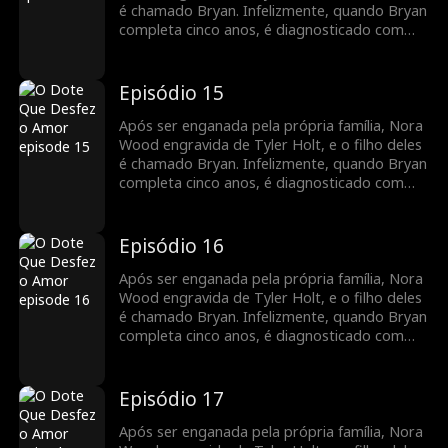
que trabalham juntos, seus sentimentos um
é chamado Bryan. Infelizmente, quando Bryan
pelo outro crescem, e o relacionamento deles
completa cinco anos, é diagnosticado com
floresce com o tempo.
leucemia. Para cobrir as despesas médicas,
Nora decide vender o pingente de jade da
família que Tyler lhe deu, desencadeando uma
Episódio 15
busca por Bryan pela família Holt em toda a
cidade. Enquanto isso, Nora se junta ao Holt
Após ser enganada pela própria família, Nora
Group como secretária de Tyler. À medida
Wood engravida de Tyler Holt, e o filho deles
que trabalham juntos, seus sentimentos um
é chamado Bryan. Infelizmente, quando Bryan
pelo outro crescem, e o relacionamento deles
completa cinco anos, é diagnosticado com
floresce com o tempo.
leucemia. Para cobrir as despesas médicas,
Nora decide vender o pingente de jade da
família que Tyler lhe deu, desencadeando uma
Episódio 16
busca por Bryan pela família Holt em toda a
cidade. Enquanto isso, Nora se junta ao Holt
Após ser enganada pela própria família, Nora
Group como secretária de Tyler. À medida
Wood engravida de Tyler Holt, e o filho deles
que trabalham juntos, seus sentimentos um
é chamado Bryan. Infelizmente, quando Bryan
pelo outro crescem, e o relacionamento deles
completa cinco anos, é diagnosticado com
floresce com o tempo.
leucemia. Para cobrir as despesas médicas,
Nora decide vender o pingente de jade da
família que Tyler lhe deu, desencadeando uma
Episódio 17
busca por Bryan pela família Holt em toda a
cidade. Enquanto isso, Nora se junta ao Holt
Após ser enganada pela própria família, Nora