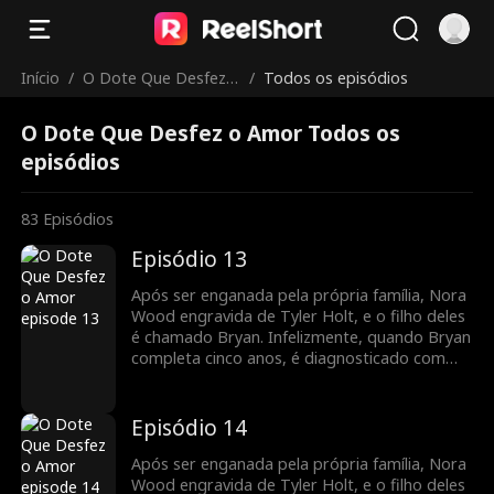
Início
/
O Dote Que Desfez o
/
Todos os episódios
Amor
O Dote Que Desfez o Amor Todos os
episódios
83
Episódios
Episódio 13
Após ser enganada pela própria família, Nora
Wood engravida de Tyler Holt, e o filho deles
é chamado Bryan. Infelizmente, quando Bryan
completa cinco anos, é diagnosticado com
leucemia. Para cobrir as despesas médicas,
Nora decide vender o pingente de jade da
família que Tyler lhe deu, desencadeando uma
Episódio 14
busca por Bryan pela família Holt em toda a
cidade. Enquanto isso, Nora se junta ao Holt
Após ser enganada pela própria família, Nora
Group como secretária de Tyler. À medida
Wood engravida de Tyler Holt, e o filho deles