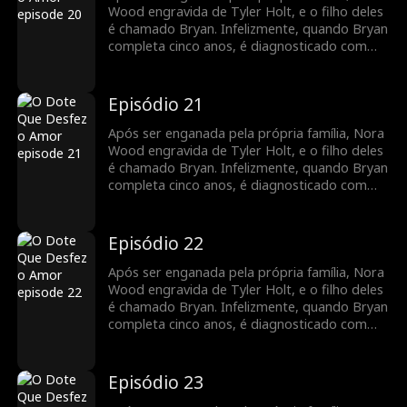
Group como secretária de Tyler. À medida
Wood engravida de Tyler Holt, e o filho deles
que trabalham juntos, seus sentimentos um
é chamado Bryan. Infelizmente, quando Bryan
pelo outro crescem, e o relacionamento deles
completa cinco anos, é diagnosticado com
floresce com o tempo.
leucemia. Para cobrir as despesas médicas,
Nora decide vender o pingente de jade da
família que Tyler lhe deu, desencadeando uma
Episódio 21
busca por Bryan pela família Holt em toda a
cidade. Enquanto isso, Nora se junta ao Holt
Após ser enganada pela própria família, Nora
Group como secretária de Tyler. À medida
Wood engravida de Tyler Holt, e o filho deles
que trabalham juntos, seus sentimentos um
é chamado Bryan. Infelizmente, quando Bryan
pelo outro crescem, e o relacionamento deles
completa cinco anos, é diagnosticado com
floresce com o tempo.
leucemia. Para cobrir as despesas médicas,
Nora decide vender o pingente de jade da
família que Tyler lhe deu, desencadeando uma
Episódio 22
busca por Bryan pela família Holt em toda a
cidade. Enquanto isso, Nora se junta ao Holt
Após ser enganada pela própria família, Nora
Group como secretária de Tyler. À medida
Wood engravida de Tyler Holt, e o filho deles
que trabalham juntos, seus sentimentos um
é chamado Bryan. Infelizmente, quando Bryan
pelo outro crescem, e o relacionamento deles
completa cinco anos, é diagnosticado com
floresce com o tempo.
leucemia. Para cobrir as despesas médicas,
Nora decide vender o pingente de jade da
família que Tyler lhe deu, desencadeando uma
Episódio 23
busca por Bryan pela família Holt em toda a