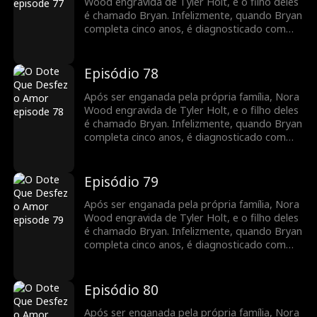
Group como secretária de Tyler. À medida
Wood engravida de Tyler Holt, e o filho deles
que trabalham juntos, seus sentimentos um
é chamado Bryan. Infelizmente, quando Bryan
pelo outro crescem, e o relacionamento deles
completa cinco anos, é diagnosticado com
floresce com o tempo.
leucemia. Para cobrir as despesas médicas,
Nora decide vender o pingente de jade da
família que Tyler lhe deu, desencadeando uma
Episódio 78
busca por Bryan pela família Holt em toda a
cidade. Enquanto isso, Nora se junta ao Holt
Após ser enganada pela própria família, Nora
Group como secretária de Tyler. À medida
Wood engravida de Tyler Holt, e o filho deles
que trabalham juntos, seus sentimentos um
é chamado Bryan. Infelizmente, quando Bryan
pelo outro crescem, e o relacionamento deles
completa cinco anos, é diagnosticado com
floresce com o tempo.
leucemia. Para cobrir as despesas médicas,
Nora decide vender o pingente de jade da
família que Tyler lhe deu, desencadeando uma
Episódio 79
busca por Bryan pela família Holt em toda a
cidade. Enquanto isso, Nora se junta ao Holt
Após ser enganada pela própria família, Nora
Group como secretária de Tyler. À medida
Wood engravida de Tyler Holt, e o filho deles
que trabalham juntos, seus sentimentos um
é chamado Bryan. Infelizmente, quando Bryan
pelo outro crescem, e o relacionamento deles
completa cinco anos, é diagnosticado com
floresce com o tempo.
leucemia. Para cobrir as despesas médicas,
Nora decide vender o pingente de jade da
família que Tyler lhe deu, desencadeando uma
Episódio 80
busca por Bryan pela família Holt em toda a
cidade. Enquanto isso, Nora se junta ao Holt
Após ser enganada pela própria família, Nora