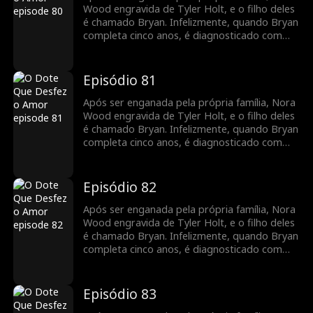
Group como secretária de Tyler. À medida
Wood engravida de Tyler Holt, e o filho deles
que trabalham juntos, seus sentimentos um
é chamado Bryan. Infelizmente, quando Bryan
pelo outro crescem, e o relacionamento deles
completa cinco anos, é diagnosticado com
floresce com o tempo.
leucemia. Para cobrir as despesas médicas,
Nora decide vender o pingente de jade da
família que Tyler lhe deu, desencadeando uma
Episódio 81
busca por Bryan pela família Holt em toda a
cidade. Enquanto isso, Nora se junta ao Holt
Após ser enganada pela própria família, Nora
Group como secretária de Tyler. À medida
Wood engravida de Tyler Holt, e o filho deles
que trabalham juntos, seus sentimentos um
é chamado Bryan. Infelizmente, quando Bryan
pelo outro crescem, e o relacionamento deles
completa cinco anos, é diagnosticado com
floresce com o tempo.
leucemia. Para cobrir as despesas médicas,
Nora decide vender o pingente de jade da
família que Tyler lhe deu, desencadeando uma
Episódio 82
busca por Bryan pela família Holt em toda a
cidade. Enquanto isso, Nora se junta ao Holt
Após ser enganada pela própria família, Nora
Group como secretária de Tyler. À medida
Wood engravida de Tyler Holt, e o filho deles
que trabalham juntos, seus sentimentos um
é chamado Bryan. Infelizmente, quando Bryan
pelo outro crescem, e o relacionamento deles
completa cinco anos, é diagnosticado com
floresce com o tempo.
leucemia. Para cobrir as despesas médicas,
Nora decide vender o pingente de jade da
família que Tyler lhe deu, desencadeando uma
Episódio 83
busca por Bryan pela família Holt em toda a