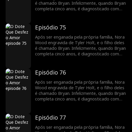
que trabalham juntos, seus sentimentos um
é chamado Bryan. Infelizmente, quando Bryan
pelo outro crescem, e o relacionamento deles
completa cinco anos, é diagnosticado com
floresce com o tempo.
leucemia. Para cobrir as despesas médicas,
Nora decide vender o pingente de jade da
família que Tyler lhe deu, desencadeando uma
Episódio 75
busca por Bryan pela família Holt em toda a
cidade. Enquanto isso, Nora se junta ao Holt
Após ser enganada pela própria família, Nora
Group como secretária de Tyler. À medida
Wood engravida de Tyler Holt, e o filho deles
que trabalham juntos, seus sentimentos um
é chamado Bryan. Infelizmente, quando Bryan
pelo outro crescem, e o relacionamento deles
completa cinco anos, é diagnosticado com
floresce com o tempo.
leucemia. Para cobrir as despesas médicas,
Nora decide vender o pingente de jade da
família que Tyler lhe deu, desencadeando uma
Episódio 76
busca por Bryan pela família Holt em toda a
cidade. Enquanto isso, Nora se junta ao Holt
Após ser enganada pela própria família, Nora
Group como secretária de Tyler. À medida
Wood engravida de Tyler Holt, e o filho deles
que trabalham juntos, seus sentimentos um
é chamado Bryan. Infelizmente, quando Bryan
pelo outro crescem, e o relacionamento deles
completa cinco anos, é diagnosticado com
floresce com o tempo.
leucemia. Para cobrir as despesas médicas,
Nora decide vender o pingente de jade da
família que Tyler lhe deu, desencadeando uma
Episódio 77
busca por Bryan pela família Holt em toda a
cidade. Enquanto isso, Nora se junta ao Holt
Após ser enganada pela própria família, Nora