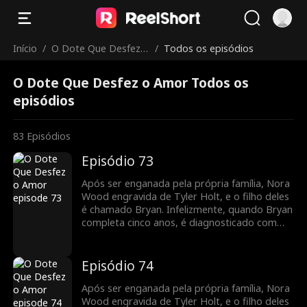
Início
/
O Dote Que Desfez o
/
Todos os episódios
Amor
O Dote Que Desfez o Amor Todos os
episódios
83
Episódios
Episódio 73
Após ser enganada pela própria família, Nora
Wood engravida de Tyler Holt, e o filho deles
é chamado Bryan. Infelizmente, quando Bryan
completa cinco anos, é diagnosticado com
leucemia. Para cobrir as despesas médicas,
Nora decide vender o pingente de jade da
família que Tyler lhe deu, desencadeando uma
Episódio 74
busca por Bryan pela família Holt em toda a
cidade. Enquanto isso, Nora se junta ao Holt
Após ser enganada pela própria família, Nora
Group como secretária de Tyler. À medida
Wood engravida de Tyler Holt, e o filho deles