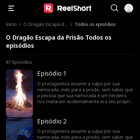
Início
/
O Dragão Escapa da
/
Todos os episódios
Prisão
O Dragão Escapa da Prisão Todos os
episódios
87
Episódios
Episódio 1
O protagonista assume a culpa por sua
namorada, indo para a prisão, sem saber que
a pessoa que sua namorada e um herdeiro
rico mataram acidentalmente era seu próprio
irmão mais velho. Para piorar, sua namorada
já o havia traído, envolvida secretamente com
o herdeiro. Arrependido e de coração
Episódio 2
partido, o protagonista herda o legado de
uma poderosa organização secreta enquanto
O protagonista assume a culpa por sua
está na prisão. Os discípulos dessa
namorada, indo para a prisão, sem saber que