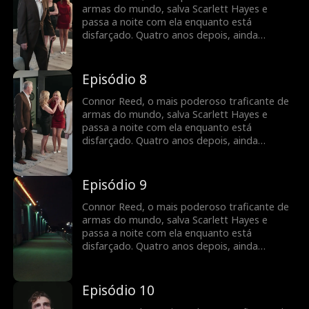
armas do mundo, salva Scarlett Hayes e
passa a noite com ela enquanto está
disfarçado. Quatro anos depois, ainda
escondido, Scarlett reaparece... com um filho
deles. Agora Connor precisa manter os dois
em segurança... sem revelar a sua verdadeira
Episódio 8
identidade.
Connor Reed, o mais poderoso traficante de
armas do mundo, salva Scarlett Hayes e
passa a noite com ela enquanto está
disfarçado. Quatro anos depois, ainda
escondido, Scarlett reaparece... com um filho
deles. Agora Connor precisa manter os dois
em segurança... sem revelar a sua verdadeira
Episódio 9
identidade.
Connor Reed, o mais poderoso traficante de
armas do mundo, salva Scarlett Hayes e
passa a noite com ela enquanto está
disfarçado. Quatro anos depois, ainda
escondido, Scarlett reaparece... com um filho
deles. Agora Connor precisa manter os dois
em segurança... sem revelar a sua verdadeira
Episódio 10
identidade.