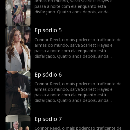
armas do mundo, salva Scarlett Hayes e
passa a noite com ela enquanto está
disfarçado. Quatro anos depois, ainda
escondido, Scarlett reaparece... com um filho
deles. Agora Connor precisa manter os dois
em segurança... sem revelar a sua verdadeira
Episódio 5
identidade.
Connor Reed, o mais poderoso traficante de
armas do mundo, salva Scarlett Hayes e
passa a noite com ela enquanto está
disfarçado. Quatro anos depois, ainda
escondido, Scarlett reaparece... com um filho
deles. Agora Connor precisa manter os dois
em segurança... sem revelar a sua verdadeira
Episódio 6
identidade.
Connor Reed, o mais poderoso traficante de
armas do mundo, salva Scarlett Hayes e
passa a noite com ela enquanto está
disfarçado. Quatro anos depois, ainda
escondido, Scarlett reaparece... com um filho
deles. Agora Connor precisa manter os dois
em segurança... sem revelar a sua verdadeira
Episódio 7
identidade.
Connor Reed, o mais poderoso traficante de