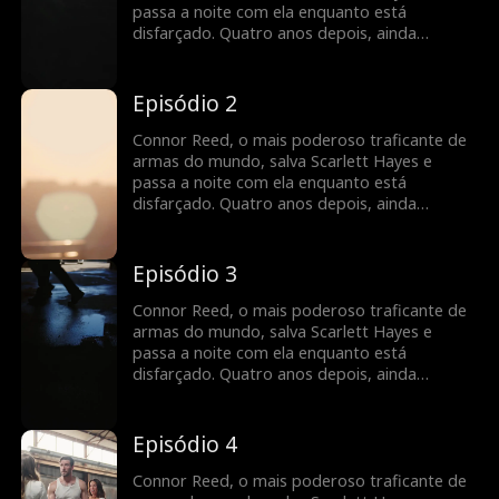
passa a noite com ela enquanto está
disfarçado. Quatro anos depois, ainda
escondido, Scarlett reaparece... com um filho
deles. Agora Connor precisa manter os dois
em segurança... sem revelar a sua verdadeira
Episódio 2
identidade.
Connor Reed, o mais poderoso traficante de
armas do mundo, salva Scarlett Hayes e
passa a noite com ela enquanto está
disfarçado. Quatro anos depois, ainda
escondido, Scarlett reaparece... com um filho
deles. Agora Connor precisa manter os dois
em segurança... sem revelar a sua verdadeira
Episódio 3
identidade.
Connor Reed, o mais poderoso traficante de
armas do mundo, salva Scarlett Hayes e
passa a noite com ela enquanto está
disfarçado. Quatro anos depois, ainda
escondido, Scarlett reaparece... com um filho
deles. Agora Connor precisa manter os dois
em segurança... sem revelar a sua verdadeira
Episódio 4
identidade.
Connor Reed, o mais poderoso traficante de