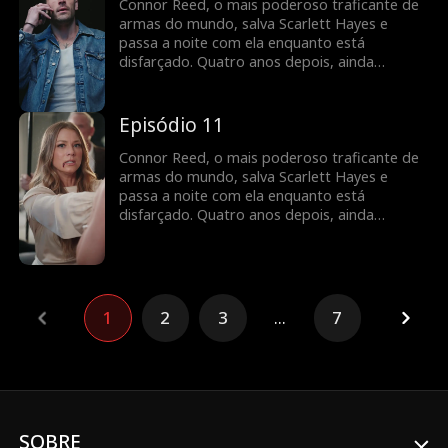
Connor Reed, o mais poderoso traficante de
armas do mundo, salva Scarlett Hayes e
passa a noite com ela enquanto está
disfarçado. Quatro anos depois, ainda
escondido, Scarlett reaparece... com um filho
deles. Agora Connor precisa manter os dois
em segurança... sem revelar a sua verdadeira
Episódio 11
identidade.
Connor Reed, o mais poderoso traficante de
armas do mundo, salva Scarlett Hayes e
passa a noite com ela enquanto está
disfarçado. Quatro anos depois, ainda
escondido, Scarlett reaparece... com um filho
deles. Agora Connor precisa manter os dois
em segurança... sem revelar a sua verdadeira
identidade.
1
2
3
...
7
SOBRE