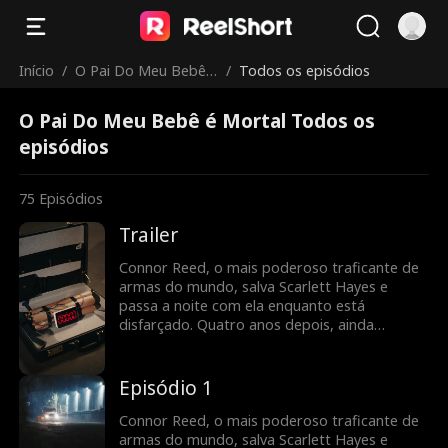
Início
/
O Pai Do Meu Bebê é
/
Todos os episódios
Mortal
O Pai Do Meu Bebê é Mortal Todos os
episódios
75
Episódios
Trailer
Connor Reed, o mais poderoso traficante de
armas do mundo, salva Scarlett Hayes e
passa a noite com ela enquanto está
disfarçado. Quatro anos depois, ainda
escondido, Scarlett reaparece... com um filho
deles. Agora Connor precisa manter os dois
em segurança... sem revelar a sua verdadeira
Episódio 1
identidade.
Connor Reed, o mais poderoso traficante de
armas do mundo, salva Scarlett Hayes e