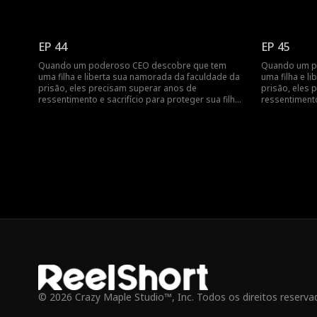
daqueles que os separaram.
daqueles que
EP 44
EP 45
Quando um poderoso CEO descobre que tem
Quando um p
uma filha e liberta sua namorada da faculdade da
uma filha e l
prisão, eles precisam superar anos de
prisão, eles 
ressentimento e sacrifício para proteger sua filha
ressentimento
daqueles que os separaram.
daqueles que
© 2026 Crazy Maple Studio™, Inc. Todos os direitos reserva