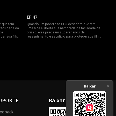
daqueles que os separaram.
EP 47
 que tem
Quando um poderoso CEO descobre que tem
 faculdade da
uma filha e liberta sua namorada da faculdade da
de
prisão, eles precisam superar anos de
ger sua filha
ressentimento e sacrifício para proteger sua filha
daqueles que os separaram.
Baixar
UPORTE
Baixar
edback