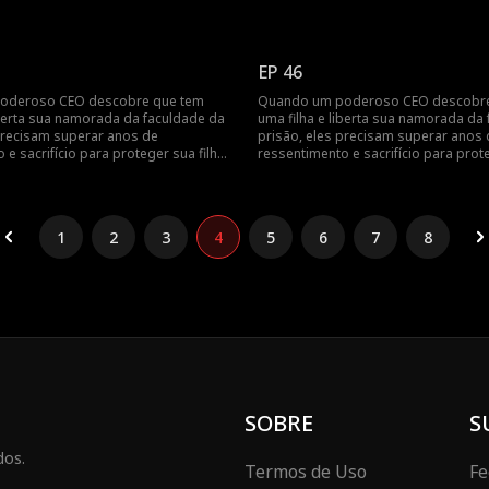
 os separaram.
daqueles que os separaram.
EP 46
oderoso CEO descobre que tem
Quando um poderoso CEO descobre
iberta sua namorada da faculdade da
uma filha e liberta sua namorada da
precisam superar anos de
prisão, eles precisam superar anos 
 e sacrifício para proteger sua filha
ressentimento e sacrifício para prote
 os separaram.
daqueles que os separaram.
1
2
3
4
5
6
7
8
SOBRE
S
dos.
Termos de Uso
Fe