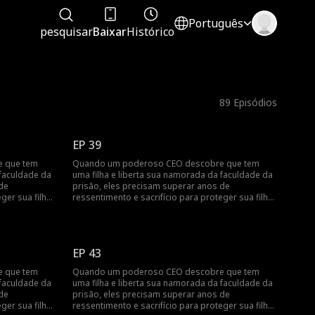
Português
pesquisar
Baixar
Histórico
89
Episódios
EP 39
 que tem
Quando um poderoso CEO descobre que tem
 faculdade da
uma filha e liberta sua namorada da faculdade da
de
prisão, eles precisam superar anos de
ger sua filha
ressentimento e sacrifício para proteger sua filha
daqueles que os separaram.
EP 43
 que tem
Quando um poderoso CEO descobre que tem
 faculdade da
uma filha e liberta sua namorada da faculdade da
de
prisão, eles precisam superar anos de
ger sua filha
ressentimento e sacrifício para proteger sua filha