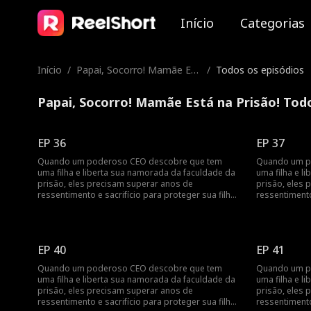
Início
Categorias
Início
/
Papai, Socorro! Mamãe Est
/
Todos os episódios
á na Prisão!
Papai, Socorro! Mamãe Está na Prisão! Tod
EP 36
EP 37
Quando um poderoso CEO descobre que tem
Quando um p
uma filha e liberta sua namorada da faculdade da
uma filha e l
prisão, eles precisam superar anos de
prisão, eles 
ressentimento e sacrifício para proteger sua filha
ressentimento
daqueles que os separaram.
daqueles que
EP 40
EP 41
Quando um poderoso CEO descobre que tem
Quando um p
uma filha e liberta sua namorada da faculdade da
uma filha e l
prisão, eles precisam superar anos de
prisão, eles 
ressentimento e sacrifício para proteger sua filha
ressentimento