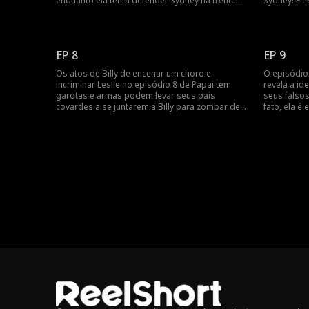
enquanto ela tenta defender Sydney na frente
Sydney! El
de Cooper. Cooper pode tentar afirmar sua
e difama S
posição gerencial chamando o pessoal do
Agora que 
Greenfield Group. Mas, de que lado o pessoal
proposta d
ficará: Sydney ou Cooper?
deve contin
EP 8
EP 9
Os atos de Billy de encenar um choro e
O episódio
incriminar Leslie no episódio 8 de Papai tem
revela a id
garotas e armas podem levar seus pais
seus falso
covardes a se juntarem a Billy para zombar de
fato, ela é
Leslie! Felizmente, o resgate oportuno de Peter
que ela sou
não só significa que ele derruba o pai de Billy,
no exército
mas sua aparição também choca Mary, a mãe
com seu no
de Billy! É possível que Peter e Mary já se
agora que 
conheçam?
Greenfield