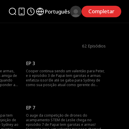
Completar
Português
62
Episódios
EP 3
 e armas,
Cooper continua sendo um valentão para Peter,
s amiga de
e o episódio 3 de Papai tem garotas e armas
r quando
enfatiza isso! Ele até se gaba para Sydney de
sponder a
como sua posição atual como gerente do
 direção e,
Greenfield Group lhe dá direito a uma pensão e
e! Leslie
bônus anuais maiores que os de Peter. Essas
ra que
bravatas irritam Leslie, então continue
assistindo para saber como ela lidará com
EP 7
Cooper!
apai tem
O auge da competição de drones do
jeição de
acampamento STEM de Leslie chega no
e Sydney ao
episódio 7 de Papai tem garotas e armas!