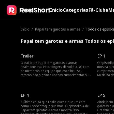
Início
Categorias
Fã-Clube
Ma
Início
/
Papai tem garotas e armas
/
Todos os episód
Papai tem garotas e armas Todos os ep
Trailer
EP 1
O trailer de Papai tem garotas e armas
O episódio
finalmente traz Peter Rogers de volta a DC com
mostra o P
os membros de equipe que escolheu! Seu
cumpriment
retorno não significa apenas cumprimentar sua
Medalha de
filha e ensinar boas maneiras ao violento Tio
DC. Esse é
Cooper. Em vez disso, duas mulheres atraentes
Leslie, sua 
também tentam conquistá-lo! Quem ele
Monica par
escolherá para ser a mãe de sua filha?
significa 
EP 4
EP 5
A última coisa que Leslie quer é que um cara
Ainda bem 
como Cooper toque sua mãe! O episódio 4 de
garotas e 
Papai tem garotas e armas mostra isso
Greenfield