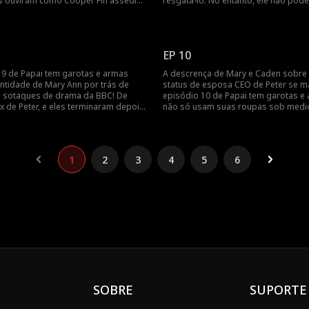
es ouviram como Cooper Fin assedia
resgatá-lo. No entanto, ele não pod
ydney, então o demitem na hora.
sua posição quando pensa em Lesli
os seguranças tiraram Cooper, a
uma família completa! Então, ele co
e casamento de Sydney para Peter
ser parceiro de Sydney e rapidamen
uar! Peter aceitará?
despede dela. Continue assistindo 
EP 10
o que acontece com Leslie e Peter!
 9 de Papai tem garotas e armas
A descrença de Mary e Caden sobre
entidade de Mary Ann por trás de
status de esposa CEO de Peter se m
s sotaques de drama da BBC! De
episódio 10 de Papai tem garotas e 
 ex de Peter, e eles terminaram depois
não só usam suas roupas sob medi
be dos planos de Peter de se alistar
dinheiro de sete dígitos para humilh
. Ela pode continuar conspirando
hora, mas também zombam dele por
vo marido para zombar de Peter,
delirante! Seus insultos podem dura
Peter se casou com a CEO do
que testemunharem os homens da 
1
2
3
4
5
6
 Group?
enviarem presentes de Lego para Les
SOBRE
SUPORTE