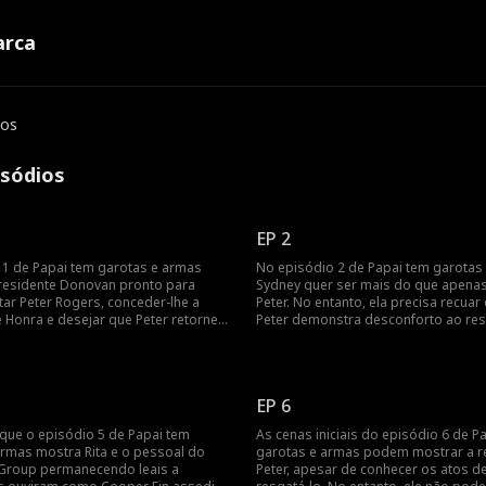
rca
ios
isódios
EP 2
 1 de Papai tem garotas e armas
No episódio 2 de Papai tem garotas
residente Donovan pronto para
Sydney quer ser mais do que apena
ar Peter Rogers, conceder-lhe a
Peter. No entanto, ela precisa recua
 Honra e desejar que Peter retorne a
Peter demonstra desconforto ao re
 o mesmo desejo que ele ouve de
ela. Ainda assim, Leslie corre em sua
filha. Então, eles vão primeiro a Santa
de repente, quer que ela seja sua mã
a aproveitar uma pizza! Isso
está ciente das consequências, ago
que farão novos amigos?
Cooper os observa?
EP 6
que o episódio 5 de Papai tem
As cenas iniciais do episódio 6 de P
armas mostra Rita e o pessoal do
garotas e armas podem mostrar a re
 Group permanecendo leais a
Peter, apesar de conhecer os atos d