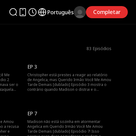
Completar
Português
83
Episódios
EP 3
cê Me
Christopher está prestes a reagir ao relatório
dio 2
de Angelica, mas Querido Irmão Você Me Amou
mava ser o
Tarde Demais [dublado] Episódio 3 mostra o
 Naquela
contrário quando Madison o distrai e o
se tornou
acompanha. Isso deixa Angelica sozinha
ay, morrer
enquanto ela reflete sobre como Christopher
istopher viu
costumava amá-la e protegê-la até Madison se
so tocará
mudar. É porque Angelica fez algo errado ou
EP 7
Madison a incrimina?
 Me Amou
Madison não está sozinha em atormentar
o a recusa
Angelica em Querido Irmão Você Me Amou
pher e
Tarde Demais [dublado] Episódio 7! Isso