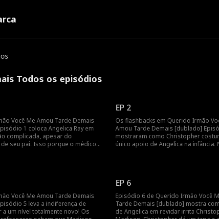
rca
ios
ais Todos os episódios
EP 2
rmão Você Me Amou Tarde Demais
Os flashbacks em Querido Irmão Vo
Episódio 1 coloca Angelica Ray em
Amou Tarde Demais [dublado] Episó
ão complicada, apesar do
mostraram como Christopher costu
o de seu pai. Isso porque o médico
único apoio de Angelica na infância.
a a diagnosticou com câncer terminal
época, o pai deles os abandonou e 
eu quimioterapia. Mesmo assim,
alcoólatra após sua esposa, Stella R
r conspira com Madison para acusar
ao dar à luz Angelica. Agora que Chr
e matar sua mãe. Vale a pena sua
o relatório do câncer de Angelica, is
EP 6
seu coração?
rmão Você Me Amou Tarde Demais
Episódio 6 de Querido Irmão Você
pisódio 5 leva a indiferença de
Tarde Demais [dublado] mostra com
 a um nível totalmente novo! Os
de Angelica em revidar irrita Christo