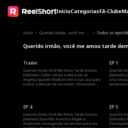
Início
Categorias
Fã-Clube
Ma
Início
/
Querido irmão, você me a
/
Todos os episód
mou tarde demais
Querido irmão, você me amou tarde dem
Trailer
EP 1
Querido Irmão Você Me Amou Tarde Demais
Querido I
[dublado] Trailer retrata a vida triste de
[dublado] 
Angelica quando Madison vem à sua casa para
uma situaç
roubar a atenção de seu irmão, Christopher.
aniversári
Eles se unem para humilhar Angelica e
de Angelic
incriminá-la pelo assassinato de sua mãe,
e prescrev
apesar do câncer terminal de Angelica. Será
Christophe
tarde demais para Christopher perceber seus
Angelica d
EP 4
EP 5
erros?
energia?
Querido Irmão Você Me Amou Tarde Demais
Querido I
[dublado] Episódio 4 mostra Angelica
[dublado] E
finalmente conseguindo um terreno para seu
Christopher