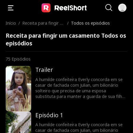
Início
/
Receita para fingir u
/
Todos os episódios
m casamento
Receita para fingir um casamento Todos os
episódios
75
Episódios
Trailer
A humilde confeiteira Everly concorda em se
casar de fachada com Julian, um bilionário
solteiro que precisa de uma esposa
substituta para manter a guarda de sua filha.
O que começa como um casamento de
fachada se transforma em uma receita de
amor à medida que eles descobrem o que
Episódio 1
sentem um pelo outro, enquanto lutam
contra um inimigo ciumento, um ex-noivo
A humilde confeiteira Everly concorda em se
perseguidor e uma ex-esposa maluca que
casar de fachada com Julian, um bilionário