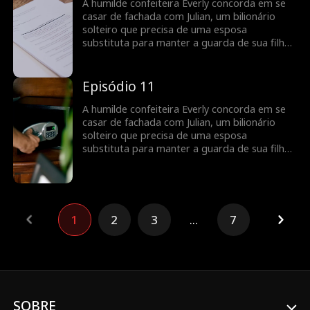
contra um inimigo ciumento, um ex-noivo
A humilde confeiteira Everly concorda em se
perseguidor e uma ex-esposa maluca que
casar de fachada com Julian, um bilionário
fará de tudo para separá-los.
solteiro que precisa de uma esposa
substituta para manter a guarda de sua filha.
O que começa como um casamento de
fachada se transforma em uma receita de
amor à medida que eles descobrem o que
Episódio 11
sentem um pelo outro, enquanto lutam
contra um inimigo ciumento, um ex-noivo
A humilde confeiteira Everly concorda em se
perseguidor e uma ex-esposa maluca que
casar de fachada com Julian, um bilionário
fará de tudo para separá-los.
solteiro que precisa de uma esposa
substituta para manter a guarda de sua filha.
O que começa como um casamento de
fachada se transforma em uma receita de
amor à medida que eles descobrem o que
sentem um pelo outro, enquanto lutam
contra um inimigo ciumento, um ex-noivo
1
2
3
...
7
perseguidor e uma ex-esposa maluca que
fará de tudo para separá-los.
SOBRE