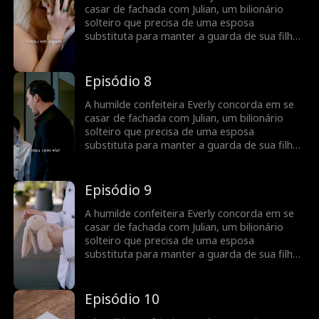
perseguidor e uma ex-esposa maluca que
casar de fachada com Julian, um bilionário
fará de tudo para separá-los.
solteiro que precisa de uma esposa
substituta para manter a guarda de sua filha.
O que começa como um casamento de
fachada se transforma em uma receita de
amor à medida que eles descobrem o que
Episódio 8
sentem um pelo outro, enquanto lutam
contra um inimigo ciumento, um ex-noivo
A humilde confeiteira Everly concorda em se
perseguidor e uma ex-esposa maluca que
casar de fachada com Julian, um bilionário
fará de tudo para separá-los.
solteiro que precisa de uma esposa
substituta para manter a guarda de sua filha.
O que começa como um casamento de
fachada se transforma em uma receita de
amor à medida que eles descobrem o que
Episódio 9
sentem um pelo outro, enquanto lutam
contra um inimigo ciumento, um ex-noivo
A humilde confeiteira Everly concorda em se
perseguidor e uma ex-esposa maluca que
casar de fachada com Julian, um bilionário
fará de tudo para separá-los.
solteiro que precisa de uma esposa
substituta para manter a guarda de sua filha.
O que começa como um casamento de
fachada se transforma em uma receita de
amor à medida que eles descobrem o que
Episódio 10
sentem um pelo outro, enquanto lutam