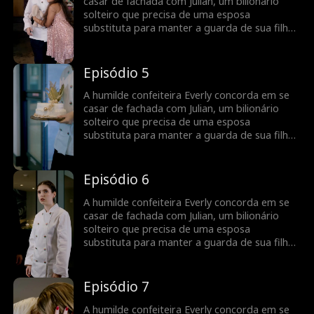
perseguidor e uma ex-esposa maluca que
casar de fachada com Julian, um bilionário
fará de tudo para separá-los.
solteiro que precisa de uma esposa
substituta para manter a guarda de sua filha.
O que começa como um casamento de
fachada se transforma em uma receita de
amor à medida que eles descobrem o que
Episódio 5
sentem um pelo outro, enquanto lutam
contra um inimigo ciumento, um ex-noivo
A humilde confeiteira Everly concorda em se
perseguidor e uma ex-esposa maluca que
casar de fachada com Julian, um bilionário
fará de tudo para separá-los.
solteiro que precisa de uma esposa
substituta para manter a guarda de sua filha.
O que começa como um casamento de
fachada se transforma em uma receita de
amor à medida que eles descobrem o que
Episódio 6
sentem um pelo outro, enquanto lutam
contra um inimigo ciumento, um ex-noivo
A humilde confeiteira Everly concorda em se
perseguidor e uma ex-esposa maluca que
casar de fachada com Julian, um bilionário
fará de tudo para separá-los.
solteiro que precisa de uma esposa
substituta para manter a guarda de sua filha.
O que começa como um casamento de
fachada se transforma em uma receita de
amor à medida que eles descobrem o que
Episódio 7
sentem um pelo outro, enquanto lutam
contra um inimigo ciumento, um ex-noivo
A humilde confeiteira Everly concorda em se