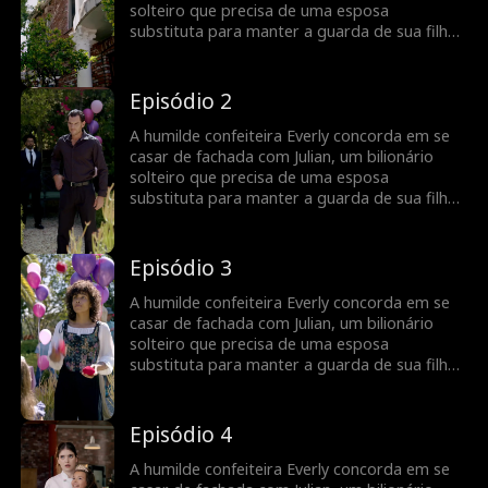
fará de tudo para separá-los.
solteiro que precisa de uma esposa
substituta para manter a guarda de sua filha.
O que começa como um casamento de
fachada se transforma em uma receita de
amor à medida que eles descobrem o que
Episódio 2
sentem um pelo outro, enquanto lutam
contra um inimigo ciumento, um ex-noivo
A humilde confeiteira Everly concorda em se
perseguidor e uma ex-esposa maluca que
casar de fachada com Julian, um bilionário
fará de tudo para separá-los.
solteiro que precisa de uma esposa
substituta para manter a guarda de sua filha.
O que começa como um casamento de
fachada se transforma em uma receita de
amor à medida que eles descobrem o que
Episódio 3
sentem um pelo outro, enquanto lutam
contra um inimigo ciumento, um ex-noivo
A humilde confeiteira Everly concorda em se
perseguidor e uma ex-esposa maluca que
casar de fachada com Julian, um bilionário
fará de tudo para separá-los.
solteiro que precisa de uma esposa
substituta para manter a guarda de sua filha.
O que começa como um casamento de
fachada se transforma em uma receita de
amor à medida que eles descobrem o que
Episódio 4
sentem um pelo outro, enquanto lutam
contra um inimigo ciumento, um ex-noivo
A humilde confeiteira Everly concorda em se