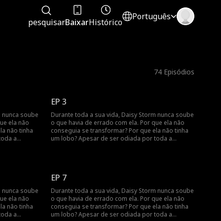
Português
pesquisar
Baixar
Histórico
74
Episódios
EP 3
m nunca soube
Durante toda a sua vida, Daisy Storm nunca soube
que ela não
o que havia de errado com ela. Por que ela não
la não tinha
conseguia se transformar? Por que ela não tinha
toda a
um lobo? Apesar de ser odiada por toda a
s tinha seu
matilha, Daisy achava que pelo menos tinha seu
ele a traiu e
companheiro, o Alpha Scott... até que ele a traiu e
mo em seu
rompeu o vínculo de companheirismo em seu
ndo sua maior
aniversário de 18 anos, transformando sua maior
EP 7
sa em
inimiga na nova Luna. Ela foge de casa em
mãe morre
lágrimas, e seis meses depois sua mãe morre
m nunca soube
Durante toda a sua vida, Daisy Storm nunca soube
be uma ordem
misteriosamente. Daisy então recebe uma ordem
que ela não
o que havia de errado com ela. Por que ela não
- o Alpha que
do novo Alpha para voltar à matilha - o Alpha que
la não tinha
conseguia se transformar? Por que ela não tinha
an Fenrir. Ela
ela culpa pela morte de sua mãe - Nolan Fenrir. Ela
toda a
um lobo? Apesar de ser odiada por toda a
 que ele fez,
jura que nunca o perdoará por tudo o que ele fez,