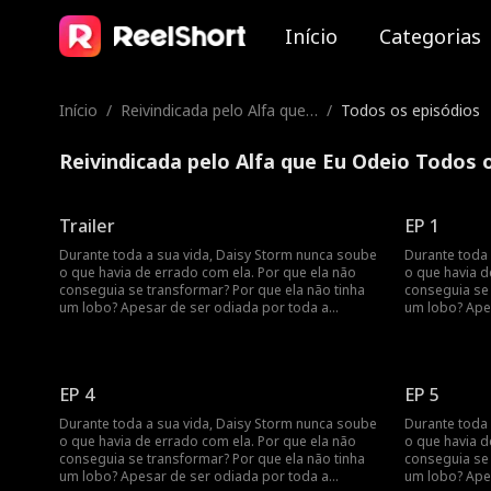
Início
Categorias
Início
/
Reivindicada pelo Alfa que
/
Todos os episódios
Eu Odeio
Reivindicada pelo Alfa que Eu Odeio Todos 
Trailer
EP 1
Durante toda a sua vida, Daisy Storm nunca soube
Durante toda 
o que havia de errado com ela. Por que ela não
o que havia d
conseguia se transformar? Por que ela não tinha
conseguia se 
um lobo? Apesar de ser odiada por toda a
um lobo? Ape
matilha, Daisy achava que pelo menos tinha seu
matilha, Dais
companheiro, o Alpha Scott... até que ele a traiu e
companheiro, o
rompeu o vínculo de companheirismo em seu
rompeu o vín
aniversário de 18 anos, transformando sua maior
aniversário 
EP 4
EP 5
inimiga na nova Luna. Ela foge de casa em
inimiga na no
lágrimas, e seis meses depois sua mãe morre
lágrimas, e 
Durante toda a sua vida, Daisy Storm nunca soube
Durante toda 
misteriosamente. Daisy então recebe uma ordem
misteriosame
o que havia de errado com ela. Por que ela não
o que havia d
do novo Alpha para voltar à matilha - o Alpha que
do novo Alpha
conseguia se transformar? Por que ela não tinha
conseguia se 
ela culpa pela morte de sua mãe - Nolan Fenrir. Ela
ela culpa pela
um lobo? Apesar de ser odiada por toda a
um lobo? Ape
jura que nunca o perdoará por tudo o que ele fez,
jura que nunc