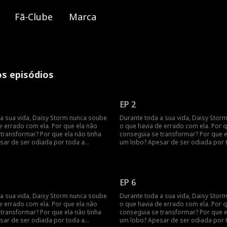
Fã-Clube
Marca
os episódios
EP 2
a sua vida, Daisy Storm nunca soube
Durante toda a sua vida, Daisy Stor
e errado com ela. Por que ela não
o que havia de errado com ela. Por 
transformar? Por que ela não tinha
conseguia se transformar? Por que e
sar de ser odiada por toda a
um lobo? Apesar de ser odiada por 
y achava que pelo menos tinha seu
matilha, Daisy achava que pelo meno
 Alpha Scott... até que ele a traiu e
companheiro, o Alpha Scott... até que 
culo de companheirismo em seu
rompeu o vínculo de companheiris
de 18 anos, transformando sua maior
aniversário de 18 anos, transforma
EP 6
va Luna. Ela foge de casa em
inimiga na nova Luna. Ela foge de ca
seis meses depois sua mãe morre
lágrimas, e seis meses depois sua 
a sua vida, Daisy Storm nunca soube
Durante toda a sua vida, Daisy Stor
nte. Daisy então recebe uma ordem
misteriosamente. Daisy então rece
e errado com ela. Por que ela não
o que havia de errado com ela. Por 
 para voltar à matilha - o Alpha que
do novo Alpha para voltar à matilha 
transformar? Por que ela não tinha
conseguia se transformar? Por que e
 morte de sua mãe - Nolan Fenrir. Ela
ela culpa pela morte de sua mãe - Nol
sar de ser odiada por toda a
um lobo? Apesar de ser odiada por 
a o perdoará por tudo o que ele fez,
jura que nunca o perdoará por tudo o