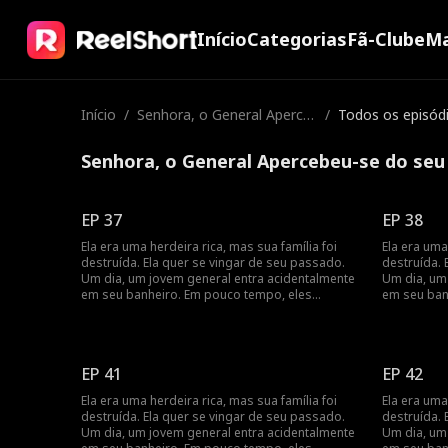
Início
Categorias
Fã-Clube
Ma
Início
/
Senhora, o General Aperce
/
Todos os episód
beu-se do seu Erro!
Senhora, o General Apercebeu-se do seu 
EP 37
EP 38
Ela era uma herdeira rica, mas sua família foi
Ela era uma
destruída. Ela quer se vingar de seu passado.
destruída. 
Um dia, um jovem general entra acidentalmente
Um dia, um
em seu banheiro. Em pouco tempo, eles
em seu ban
percebem que têm um contrato de casamento,
percebem q
e seus sentimentos se aprofundam à medida
e seus sen
que buscam vingança juntos.
que buscam
EP 41
EP 42
Ela era uma herdeira rica, mas sua família foi
Ela era uma
destruída. Ela quer se vingar de seu passado.
destruída. 
Um dia, um jovem general entra acidentalmente
Um dia, um