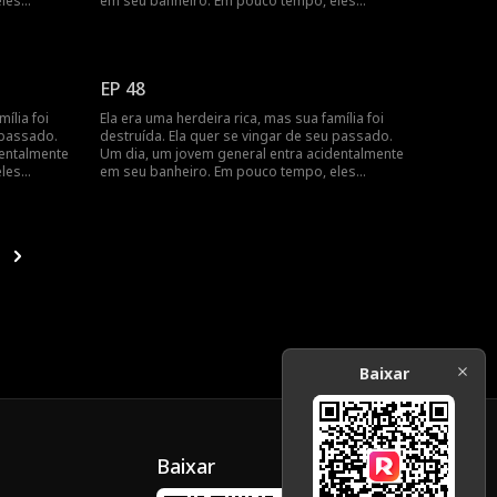
eles
em seu banheiro. Em pouco tempo, eles
casamento,
percebem que têm um contrato de casamento,
à medida
e seus sentimentos se aprofundam à medida
que buscam vingança juntos.
EP 48
ília foi
Ela era uma herdeira rica, mas sua família foi
 passado.
destruída. Ela quer se vingar de seu passado.
dentalmente
Um dia, um jovem general entra acidentalmente
eles
em seu banheiro. Em pouco tempo, eles
casamento,
percebem que têm um contrato de casamento,
à medida
e seus sentimentos se aprofundam à medida
que buscam vingança juntos.
Baixar
Baixar