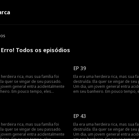
rca
ios
Erro! Todos os episódios
EP 39
 herdeira rica, mas sua família foi
Ela era uma herdeira rica, mas sua fam
Ela quer se vingar de seu passado.
destruída. Ela quer se vingar de seu
 jovem general entra acidentalmente
Um dia, um jovem general entra aci
heiro. Em pouco tempo, eles
em seu banheiro. Em pouco tempo, 
ue têm um contrato de casamento,
percebem que têm um contrato de 
timentos se aprofundam à medida
e seus sentimentos se aprofundam 
 vingança juntos.
que buscam vingança juntos.
EP 43
 herdeira rica, mas sua família foi
Ela era uma herdeira rica, mas sua fam
Ela quer se vingar de seu passado.
destruída. Ela quer se vingar de seu
 jovem general entra acidentalmente
Um dia, um jovem general entra aci