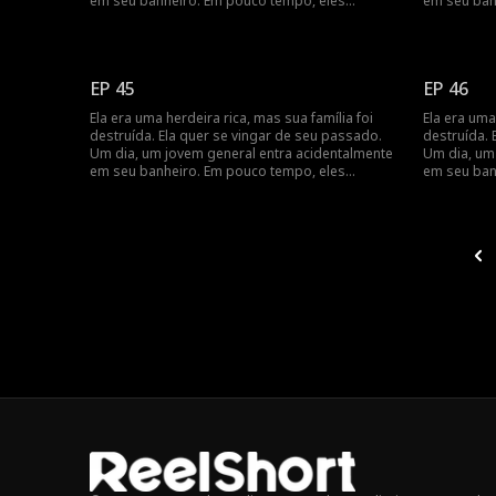
em seu banheiro. Em pouco tempo, eles
em seu ban
percebem que têm um contrato de casamento,
percebem q
e seus sentimentos se aprofundam à medida
e seus sen
que buscam vingança juntos.
que buscam
EP 45
EP 46
Ela era uma herdeira rica, mas sua família foi
Ela era uma
destruída. Ela quer se vingar de seu passado.
destruída. 
Um dia, um jovem general entra acidentalmente
Um dia, um
em seu banheiro. Em pouco tempo, eles
em seu ban
percebem que têm um contrato de casamento,
percebem q
e seus sentimentos se aprofundam à medida
e seus sen
que buscam vingança juntos.
que buscam