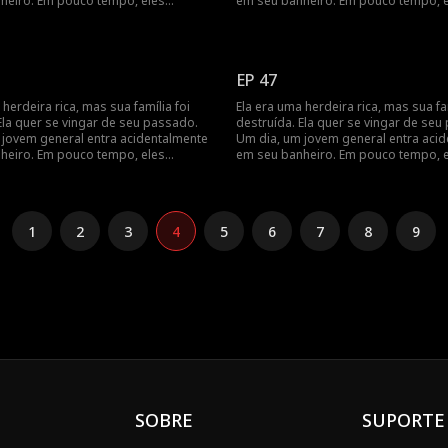
heiro. Em pouco tempo, eles
em seu banheiro. Em pouco tempo, 
ue têm um contrato de casamento,
percebem que têm um contrato de 
timentos se aprofundam à medida
e seus sentimentos se aprofundam 
 vingança juntos.
que buscam vingança juntos.
EP 47
 herdeira rica, mas sua família foi
Ela era uma herdeira rica, mas sua fam
Ela quer se vingar de seu passado.
destruída. Ela quer se vingar de seu
 jovem general entra acidentalmente
Um dia, um jovem general entra aci
heiro. Em pouco tempo, eles
em seu banheiro. Em pouco tempo, 
ue têm um contrato de casamento,
percebem que têm um contrato de 
timentos se aprofundam à medida
e seus sentimentos se aprofundam 
 vingança juntos.
que buscam vingança juntos.
1
2
3
4
5
6
7
8
9
SOBRE
SUPORTE