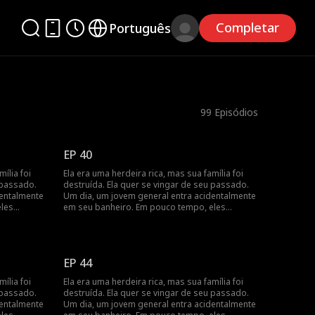
Completar
Português
99
Episódios
EP 40
ília foi
Ela era uma herdeira rica, mas sua família foi
 passado.
destruída. Ela quer se vingar de seu passado.
dentalmente
Um dia, um jovem general entra acidentalmente
eles
em seu banheiro. Em pouco tempo, eles
casamento,
percebem que têm um contrato de casamento,
à medida
e seus sentimentos se aprofundam à medida
que buscam vingança juntos.
EP 44
ília foi
Ela era uma herdeira rica, mas sua família foi
 passado.
destruída. Ela quer se vingar de seu passado.
dentalmente
Um dia, um jovem general entra acidentalmente