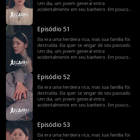
Um dia, um jovem general entra
acidentalmente em seu banheiro. Em pouco
tempo, eles percebem que têm um contrato
de casamento, e seus sentimentos se
aprofundam à medida que buscam vingança
Episódio 51
juntos.
Ela era uma herdeira rica, mas sua família foi
destruída. Ela quer se vingar de seu passado.
Um dia, um jovem general entra
acidentalmente em seu banheiro. Em pouco
tempo, eles percebem que têm um contrato
de casamento, e seus sentimentos se
aprofundam à medida que buscam vingança
Episódio 52
juntos.
Ela era uma herdeira rica, mas sua família foi
destruída. Ela quer se vingar de seu passado.
Um dia, um jovem general entra
acidentalmente em seu banheiro. Em pouco
tempo, eles percebem que têm um contrato
de casamento, e seus sentimentos se
aprofundam à medida que buscam vingança
Episódio 53
juntos.
Ela era uma herdeira rica, mas sua família foi