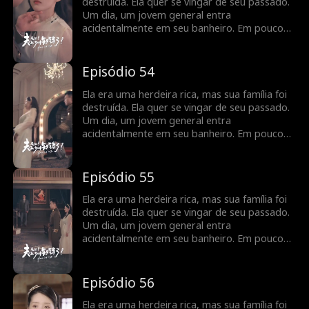
destruída. Ela quer se vingar de seu passado.
Um dia, um jovem general entra
acidentalmente em seu banheiro. Em pouco
tempo, eles percebem que têm um contrato
de casamento, e seus sentimentos se
aprofundam à medida que buscam vingança
Episódio 54
juntos.
Ela era uma herdeira rica, mas sua família foi
destruída. Ela quer se vingar de seu passado.
Um dia, um jovem general entra
acidentalmente em seu banheiro. Em pouco
tempo, eles percebem que têm um contrato
de casamento, e seus sentimentos se
aprofundam à medida que buscam vingança
Episódio 55
juntos.
Ela era uma herdeira rica, mas sua família foi
destruída. Ela quer se vingar de seu passado.
Um dia, um jovem general entra
acidentalmente em seu banheiro. Em pouco
tempo, eles percebem que têm um contrato
de casamento, e seus sentimentos se
aprofundam à medida que buscam vingança
Episódio 56
juntos.
Ela era uma herdeira rica, mas sua família foi