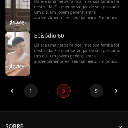
Ela era uma herdeira rica, mas sua família foi
destruída. Ela quer se vingar de seu passado.
Um dia, um jovem general entra
acidentalmente em seu banheiro. Em pouco
tempo, eles percebem que têm um contrato
de casamento, e seus sentimentos se
aprofundam à medida que buscam vingança
Episódio 60
juntos.
Ela era uma herdeira rica, mas sua família foi
destruída. Ela quer se vingar de seu passado.
Um dia, um jovem general entra
acidentalmente em seu banheiro. Em pouco
tempo, eles percebem que têm um contrato
de casamento, e seus sentimentos se
aprofundam à medida que buscam vingança
juntos.
1
...
5
...
9
SOBRE