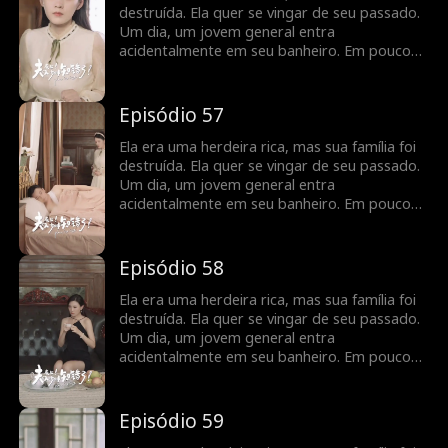
destruída. Ela quer se vingar de seu passado.
Um dia, um jovem general entra
acidentalmente em seu banheiro. Em pouco
tempo, eles percebem que têm um contrato
de casamento, e seus sentimentos se
aprofundam à medida que buscam vingança
Episódio 57
juntos.
Ela era uma herdeira rica, mas sua família foi
destruída. Ela quer se vingar de seu passado.
Um dia, um jovem general entra
acidentalmente em seu banheiro. Em pouco
tempo, eles percebem que têm um contrato
de casamento, e seus sentimentos se
aprofundam à medida que buscam vingança
Episódio 58
juntos.
Ela era uma herdeira rica, mas sua família foi
destruída. Ela quer se vingar de seu passado.
Um dia, um jovem general entra
acidentalmente em seu banheiro. Em pouco
tempo, eles percebem que têm um contrato
de casamento, e seus sentimentos se
aprofundam à medida que buscam vingança
Episódio 59
juntos.