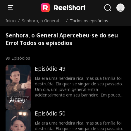
Início
/
Senhora, o General A
/
Todos os episódios
percebeu-se do seu
Senhora, o General Apercebeu-se do seu
Erro!
Erro! Todos os episódios
99
Episódios
Episódio 49
Ela era uma herdeira rica, mas sua família foi
destruída. Ela quer se vingar de seu passado.
Um dia, um jovem general entra
acidentalmente em seu banheiro. Em pouco
tempo, eles percebem que têm um contrato
de casamento, e seus sentimentos se
aprofundam à medida que buscam vingança
Episódio 50
juntos.
Ela era uma herdeira rica, mas sua família foi
destruída. Ela quer se vingar de seu passado.