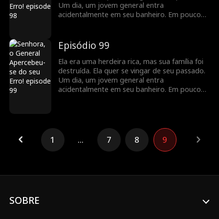
Um dia, um jovem general entra
acidentalmente em seu banheiro. Em pouco
tempo, eles percebem que têm um contrato
de casamento, e seus sentimentos se
aprofundam à medida que buscam vingança
Episódio 99
juntos.
Ela era uma herdeira rica, mas sua família foi
destruída. Ela quer se vingar de seu passado.
Um dia, um jovem general entra
acidentalmente em seu banheiro. Em pouco
tempo, eles percebem que têm um contrato
de casamento, e seus sentimentos se
aprofundam à medida que buscam vingança
juntos.
1
...
7
8
9
SOBRE