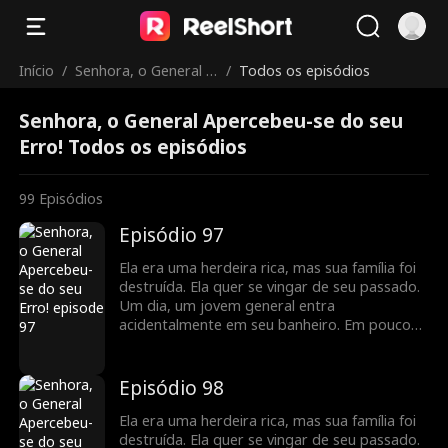
Início
/
Senhora, o General A
/
Todos os episódios
percebeu-se do seu
Senhora, o General Apercebeu-se do seu
Erro!
Erro! Todos os episódios
99
Episódios
Episódio 97
Ela era uma herdeira rica, mas sua família foi
destruída. Ela quer se vingar de seu passado.
Um dia, um jovem general entra
acidentalmente em seu banheiro. Em pouco
tempo, eles percebem que têm um contrato
de casamento, e seus sentimentos se
aprofundam à medida que buscam vingança
Episódio 98
juntos.
Ela era uma herdeira rica, mas sua família foi
destruída. Ela quer se vingar de seu passado.