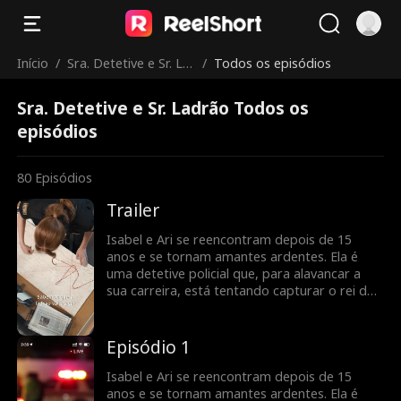
Início
/
Sra. Detetive e Sr. La
/
Todos os episódios
drão
Sra. Detetive e Sr. Ladrão Todos os
episódios
80
Episódios
Trailer
Isabel e Ari se reencontram depois de 15
anos e se tornam amantes ardentes. Ela é
uma detetive policial que, para alavancar a
sua carreira, está tentando capturar o rei dos
ladrões. À medida que Ari a ajuda na
investigação e que a relação de ambos vai
ficando mais séria, será que Isabel vai
Episódio 1
perceber que o seu amante é o criminoso que
ela anda perseguindo?
Isabel e Ari se reencontram depois de 15
anos e se tornam amantes ardentes. Ela é