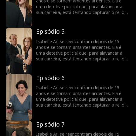
anos e se tornam amantes ardentes. Ela é
uma detetive policial que, para alavancar a
sua carreira, está tentando capturar o rei dos
ladrões. À medida que Ari a ajuda na
investigação e que a relação de ambos vai
ficando mais séria, será que Isabel vai
Episódio 5
perceber que o seu amante é o criminoso que
ela anda perseguindo?
Isabel e Ari se reencontram depois de 15
anos e se tornam amantes ardentes. Ela é
uma detetive policial que, para alavancar a
sua carreira, está tentando capturar o rei dos
ladrões. À medida que Ari a ajuda na
investigação e que a relação de ambos vai
ficando mais séria, será que Isabel vai
Episódio 6
perceber que o seu amante é o criminoso que
ela anda perseguindo?
Isabel e Ari se reencontram depois de 15
anos e se tornam amantes ardentes. Ela é
uma detetive policial que, para alavancar a
sua carreira, está tentando capturar o rei dos
ladrões. À medida que Ari a ajuda na
investigação e que a relação de ambos vai
ficando mais séria, será que Isabel vai
Episódio 7
perceber que o seu amante é o criminoso que
ela anda perseguindo?
Isabel e Ari se reencontram depois de 15