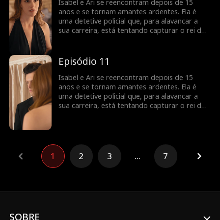
ela anda perseguindo?
Isabel e Ari se reencontram depois de 15
anos e se tornam amantes ardentes. Ela é
uma detetive policial que, para alavancar a
sua carreira, está tentando capturar o rei dos
ladrões. À medida que Ari a ajuda na
investigação e que a relação de ambos vai
ficando mais séria, será que Isabel vai
Episódio 11
perceber que o seu amante é o criminoso que
ela anda perseguindo?
Isabel e Ari se reencontram depois de 15
anos e se tornam amantes ardentes. Ela é
uma detetive policial que, para alavancar a
sua carreira, está tentando capturar o rei dos
ladrões. À medida que Ari a ajuda na
investigação e que a relação de ambos vai
ficando mais séria, será que Isabel vai
perceber que o seu amante é o criminoso que
ela anda perseguindo?
1
2
3
...
7
SOBRE