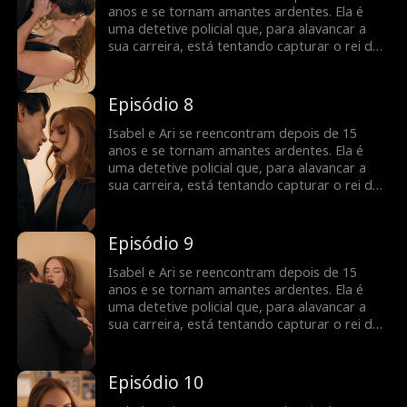
anos e se tornam amantes ardentes. Ela é
uma detetive policial que, para alavancar a
sua carreira, está tentando capturar o rei dos
ladrões. À medida que Ari a ajuda na
investigação e que a relação de ambos vai
ficando mais séria, será que Isabel vai
Episódio 8
perceber que o seu amante é o criminoso que
ela anda perseguindo?
Isabel e Ari se reencontram depois de 15
anos e se tornam amantes ardentes. Ela é
uma detetive policial que, para alavancar a
sua carreira, está tentando capturar o rei dos
ladrões. À medida que Ari a ajuda na
investigação e que a relação de ambos vai
ficando mais séria, será que Isabel vai
Episódio 9
perceber que o seu amante é o criminoso que
ela anda perseguindo?
Isabel e Ari se reencontram depois de 15
anos e se tornam amantes ardentes. Ela é
uma detetive policial que, para alavancar a
sua carreira, está tentando capturar o rei dos
ladrões. À medida que Ari a ajuda na
investigação e que a relação de ambos vai
ficando mais séria, será que Isabel vai
Episódio 10
perceber que o seu amante é o criminoso que