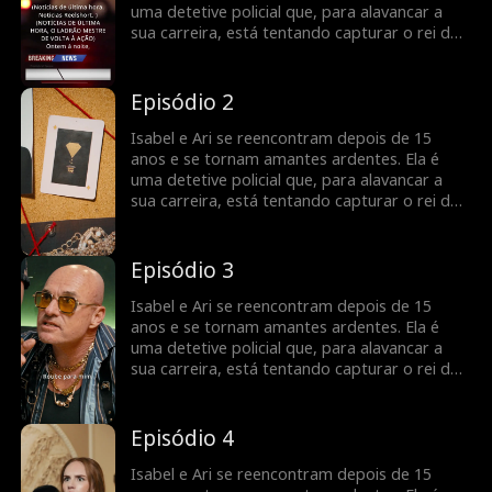
uma detetive policial que, para alavancar a
sua carreira, está tentando capturar o rei dos
ladrões. À medida que Ari a ajuda na
investigação e que a relação de ambos vai
ficando mais séria, será que Isabel vai
Episódio 2
perceber que o seu amante é o criminoso que
ela anda perseguindo?
Isabel e Ari se reencontram depois de 15
anos e se tornam amantes ardentes. Ela é
uma detetive policial que, para alavancar a
sua carreira, está tentando capturar o rei dos
ladrões. À medida que Ari a ajuda na
investigação e que a relação de ambos vai
ficando mais séria, será que Isabel vai
Episódio 3
perceber que o seu amante é o criminoso que
ela anda perseguindo?
Isabel e Ari se reencontram depois de 15
anos e se tornam amantes ardentes. Ela é
uma detetive policial que, para alavancar a
sua carreira, está tentando capturar o rei dos
ladrões. À medida que Ari a ajuda na
investigação e que a relação de ambos vai
ficando mais séria, será que Isabel vai
Episódio 4
perceber que o seu amante é o criminoso que
ela anda perseguindo?
Isabel e Ari se reencontram depois de 15