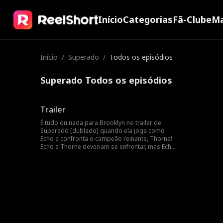
Início
Categorias
Fã-Clube
Ma
Início
/
Superado
/
Todos os episódios
Superado Todos os episódios
Trailer
É tudo ou nada para Brooklyn no trailer de
Superado [dublado] quando ela joga como
Echo e confronta o campeão reinante, Thorne!
Echo e Thorne deveriam se enfrentar, mas Echo
de alguma forma começa a confiar em Thorne.
Será que Brooklyn, a jogadora por trás de Echo,
perceberá que seu mentor brincalhão, Ethan, é
o lendário campeão Thorne?