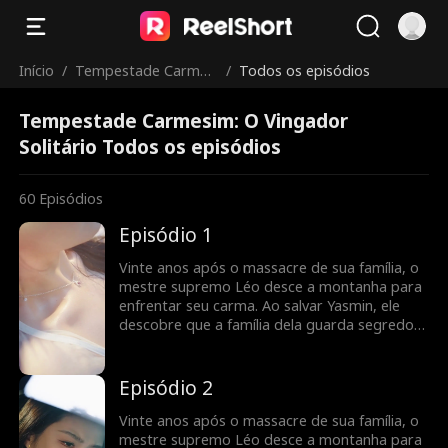
Início
/
Tempestade Carmesi
/
Todos os episódios
m: O Vingador Solitár
Tempestade Carmesim: O Vingador
io
Solitário Todos os episódios
60
Episódios
Episódio 1
Vinte anos após o massacre de sua família, o
mestre supremo Léo desce a montanha para
enfrentar seu carma. Ao salvar Yasmin, ele
descobre que a família dela guarda segredos
sobre o tesouro perdido de sua linhagem.
Episódio 2
Vinte anos após o massacre de sua família, o
mestre supremo Léo desce a montanha para